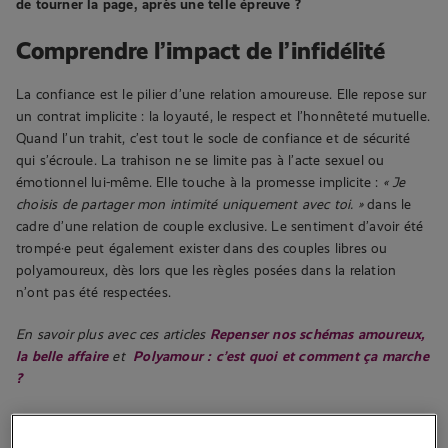
de tourner la page, après une telle épreuve ?
Comprendre
l’impact de l’infidélité
La confiance est le pilier d’une relation amoureuse. Elle repose sur
un contrat implicite : la loyauté, le respect et l’honnêteté mutuelle.
Quand l’un trahit, c’est tout le socle de confiance et de sécurité
qui s’écroule.
La trahison ne se limite pas à l’acte sexuel ou
émotionnel lui-même. Elle touche à la promesse implicite :
«
Je
choisis de partager mon intimité uniquement avec toi. »
dans le
cadre d’une relation de couple exclusive
.
Le sentiment d’avoir été
trompé·e peut également exister dans des couples libres ou
polyamoureux, dès lors que les règles posées dans la relation
n’ont pas été respectées.
En savoir plus avec ces articles
Repenser nos schémas amoureux,
la belle affaire
et
Polyamour : c’est quoi et comment ça marche
?
En bref : une blessure profonde qui ne s’efface pas en quelques
mots d’excuse. Car la tromperie fragilise surtout la confiance en