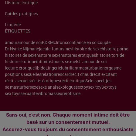
Histoire érotique
Guides pratiques
Lingerie
ÉTIQUETTES
amour
amour de soi
BDSM
clitoris
confiance en soi
couple
Dr Nynke Nijman
ejaculer
fantasmes
histoire de sexe
histoire porno
histoires de sexe
histoire sexe
histoires érotiques
histoire torride
histoire érotique
intimité
Jouets sexuels
L'amour de soi
lecture érotique
libido
Lingerie
lubrifiant
masturbation
orgasme
positions sexuelles
relation
rencard
récit chaud
récit excitant
récits sexuels
récits érotiques
récit érotique
Seksspeeltjes
se masturber
sexe
sexe anal
sexologue
sextoy
sex toy
Sextoys
sex toys
sexualité
vibromasseur
érotisme
Sans oui, c’est non. Chaque moment intime doit être
basé sur un consentement mutuel.
Assurez-vous toujours du consentement enthousiaste