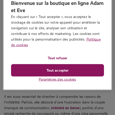
Bienvenue sur la boutique en ligne Adam
soi.
et Eve
En cliquant sur « Tout accepter », vous acceptez le 
stockage de cookies sur votre appareil pour améliorer la 
Se poser les bonnes questions avant
navigation sur le site, analyser son utilisation et 
contribuer à nos efforts de marketing. Les cookies sont 
de décider
utilisés pour la personnalisation des publicités.
Politique
de cookies
Dois-je vraiment lui redonner une chance ?
Après une infidélité, il est naturel de se demander si la relation
Tout refuser
mérite d’être sauvée. La première étape consiste à distinguer une
erreur ponctuelle d’un comportement répétitif. Une aventure
Tout accepter
isolée, commise dans un contexte particulier, n’a pas la même
Paramètres des cookies
signification qu’une tromperie régulière qui traduit un schéma
bien ancré dans le mensonge répété.
Il est aussi essentiel de chercher à comprendre les raisons de
l’infidélité. Parfois, elle découle d’une frustration dans le couple
(manque de communication,
intimité en berne
), parfois d’une
simple recherche de nouveauté ou même d’une crise personnelle