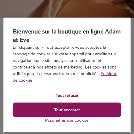
Conseils sexo
Lingerie
Bienvenue sur la boutique en ligne Adam
Vendre ses culottes usagées sur
et Eve
Internet : Guide et astuces
En cliquant sur « Tout accepter », vous acceptez le 
stockage de cookies sur votre appareil pour améliorer la 
Écrit par
WonderWoman
navigation sur le site, analyser son utilisation et 
contribuer à nos efforts de marketing. Les cookies sont 
La tendance montante pour vendre ses culottes usagées en ligne
utilisés pour la personnalisation des publicités.
Politique
n’est pas simplement un phénomène éphémère. Pour beaucoup,
de cookies
cela a ouvert une nouvelle avenue de revenus tout en offrant aux
acheteurs une expérience fétichiste unique. Voici un gu…
Tout refuser
3 794 vues
Tout accepter
Lire la suite
Paramètres des cookies