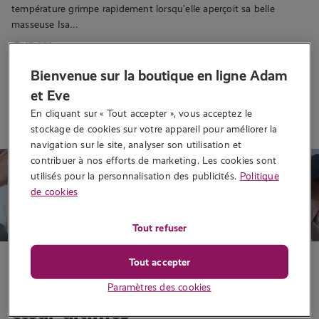
température grimpe rapidement lorsqu’elle aperçoit sa belle
masseuse Isa…
47 282 vues
Bienvenue sur la boutique en ligne Adam
et Eve
Lire la suite
En cliquant sur « Tout accepter », vous acceptez le 
stockage de cookies sur votre appareil pour améliorer la 
navigation sur le site, analyser son utilisation et 
contribuer à nos efforts de marketing. Les cookies sont 
utilisés pour la personnalisation des publicités.
Politique
de cookies
Tout refuser
Sextoys
Tout accepter
Les jouets LELO : nos coups de
Paramètres des cookies
cœur ultimes