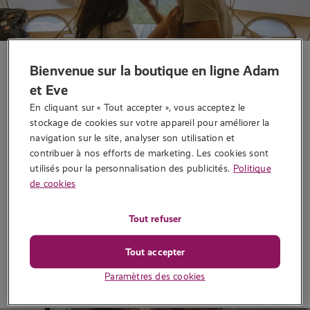
Guides pratiques
Bienvenue sur la boutique en ligne Adam
Le sexe au camping, on fait
et Eve
comment ?
En cliquant sur « Tout accepter », vous acceptez le 
stockage de cookies sur votre appareil pour améliorer la 
Écrit par
Sally L
navigation sur le site, analyser son utilisation et 
contribuer à nos efforts de marketing. Les cookies sont 
Aaaah l’été… Vous partez vivre de nouvelles aventures sous la
utilisés pour la personnalisation des publicités.
Politique
tente cette année ? Voici quelques conseils à prendre pour partir
de cookies
au camping serein !…
1 520 vues
Tout refuser
Tout accepter
Lire la suite
Paramètres des cookies