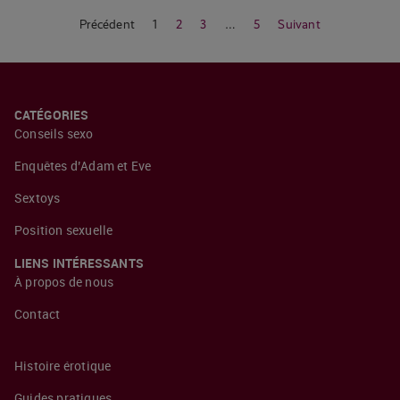
Précédent
1
2
3
…
5
Suivant
CATÉGORIES
Conseils sexo
Enquêtes d’Adam et Eve
Sextoys
Position sexuelle
LIENS INTÉRESSANTS
À propos de nous
Contact
Histoire érotique
Guides pratiques