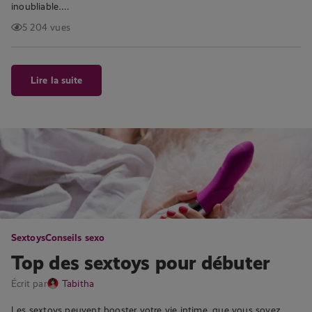
inoubliable….
5 204 vues
Lire la suite
Sextoys
Conseils sexo
Top des sextoys pour débuter
Écrit par
Tabitha
Les sextoys peuvent booster votre vie intime, que vous soyez