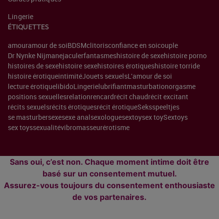
Lingerie
ÉTIQUETTES
amour
amour de soi
BDSM
clitoris
confiance en soi
couple
Dr Nynke Nijman
ejaculer
fantasmes
histoire de sexe
histoire porno
histoires de sexe
histoire sexe
histoires érotiques
histoire torride
histoire érotique
intimité
Jouets sexuels
L'amour de soi
lecture érotique
libido
Lingerie
lubrifiant
masturbation
orgasme
positions sexuelles
relation
rencard
récit chaud
récit excitant
récits sexuels
récits érotiques
récit érotique
Seksspeeltjes
se masturber
sexe
sexe anal
sexologue
sextoy
sex toy
Sextoys
sex toys
sexualité
vibromasseur
érotisme
Sans oui, c’est non. Chaque moment intime doit être
basé sur un consentement mutuel.
Assurez-vous toujours du consentement enthousiaste
de vos partenaires.