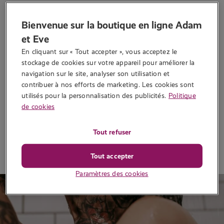
Kamasutra : La position de la
Bienvenue sur la boutique en ligne Adam
levrette
et Eve
Écrit par
Jasmine
En cliquant sur « Tout accepter », vous acceptez le 
stockage de cookies sur votre appareil pour améliorer la 
Simple ? Peut-être. Routine ? Non ! Tout se joue dans les détails :
navigation sur le site, analyser son utilisation et 
un jeu d’angle, un rythme différent, un toy, et la levrette se
contribuer à nos efforts de marketing. Les cookies sont 
revisite !…
utilisés pour la personnalisation des publicités.
Politique
2 352 vues
de cookies
Tout refuser
Lire la suite
Tout accepter
Paramètres des cookies