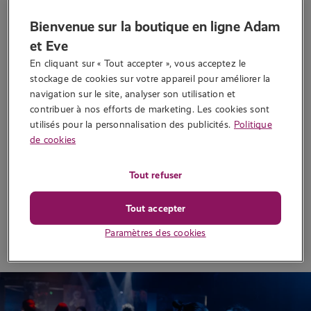
Les zones érogènes : guide
Bienvenue sur la boutique en ligne Adam
inclusif du plaisir corporel
et Eve
En cliquant sur « Tout accepter », vous acceptez le 
Écrit par
EvaElegante
stockage de cookies sur votre appareil pour améliorer la 
Les zones érogènes sont des régions du corps qui, lorsqu’elles
navigation sur le site, analyser son utilisation et 
sont stimulées, peuvent provoquer une excitation sexuelle
contribuer à nos efforts de marketing. Les cookies sont 
intense. La guide explore les zones spécifiques pour les personnes
utilisés pour la personnalisation des publicités.
Politique
à vulve et à pénis, soulignant l’importance de la stimulation
de cookies
délicate du clitoris, des testicules et de la prostate. Des conseils…
5 248 vues
Tout refuser
Tout accepter
Lire la suite
Paramètres des cookies