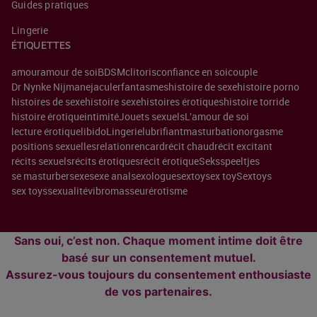
Guides pratiques
Lingerie
ÉTIQUETTES
amour
amour de soi
BDSM
clitoris
confiance en soi
couple
Dr Nynke Nijman
ejaculer
fantasmes
histoire de sexe
histoire porno
histoires de sexe
histoire sexe
histoires érotiques
histoire torride
histoire érotique
intimité
Jouets sexuels
L'amour de soi
lecture érotique
libido
Lingerie
lubrifiant
masturbation
orgasme
positions sexuelles
relation
rencard
récit chaud
récit excitant
récits sexuels
récits érotiques
récit érotique
Seksspeeltjes
se masturber
sexe
sexe anal
sexologue
sextoy
sex toy
Sextoys
sex toys
sexualité
vibromasseur
érotisme
Sans oui, c’est non. Chaque moment intime doit être
basé sur un consentement mutuel.
Assurez-vous toujours du consentement enthousiaste
de vos partenaires.