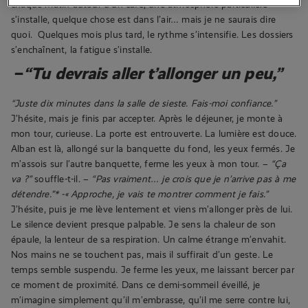
chaque matin autour d’un café, une atmosphère particulière
s’installe, quelque chose est dans l’air… mais je ne saurais dire
quoi.
Quelques mois plus tard, le rythme s’intensifie. Les dossiers
s’enchaînent, la fatigue s’installe.
–
“Tu devrais aller t’allonger un peu,”
“Juste dix minutes dans la salle de sieste. Fais-moi confiance.”
J’hésite, mais je finis par accepter.
Après le déjeuner, je monte à
mon tour, curieuse. La porte est entrouverte. La lumière est douce.
Alban est là, allongé sur la banquette du fond, les yeux fermés. Je
m’assois sur l’autre banquette, ferme les yeux à mon tour.
–
“Ça
va ?”
souffle-t-il.
–
“Pas vraiment… je crois que je n’arrive pas à me
détendre.”*
-« Approche, j
e vais te montrer comment je fais.”
J’hésite, puis je me lève lentement et viens m’allonger près de lui.
Le silence devient presque palpable. Je sens la chaleur de son
épaule, la lenteur de sa respiration. Un calme étrange m’envahit.
Nos mains ne se touchent pas, mais il suffirait d’un geste. Le
temps semble suspendu. Je ferme les yeux, me laissant bercer par
ce moment de proximité. Dans ce demi-sommeil éveillé, je
m’imagine simplement qu’il m’embrasse, qu’il me serre contre lui,