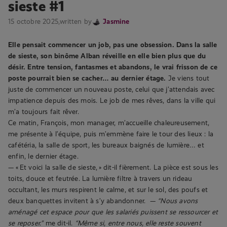
sieste #1
15 octobre 2025,
written by
Jasmine
Elle pensait commencer un job, pas une obsession. Dans la salle
de sieste, son binôme Alban réveille en elle bien plus que du
désir. Entre tension, fantasmes et abandons, le vrai frisson de ce
poste pourrait bien se cacher… au dernier étage.
Je viens tout
juste de commencer un nouveau poste, celui que j’attendais avec
impatience depuis des mois. Le job de mes rêves, dans la ville qui
m’a toujours fait rêver.
Ce matin, François, mon manager, m’accueille chaleureusement,
me présente à l’équipe, puis m’emmène faire le tour des lieux : la
cafétéria, la salle de sport, les bureaux baignés de lumière… et
enfin, le dernier étage.
— « Et voici la salle de sieste, » dit-il fièrement.
La pièce est sous les
toits, douce et feutrée. La lumière filtre à travers un rideau
occultant, les murs respirent le calme, et sur le sol, des poufs et
deux banquettes invitent à s’y abandonner.
—
“Nous avons
aménagé cet espace pour que les salariés puissent se ressourcer et
se reposer.”
me dit-il.
“Même si, entre nous, elle reste souvent