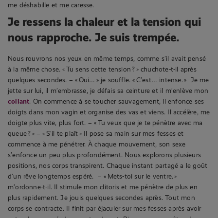
me déshabille et me caresse.
Je ressens la chaleur et la tension qui
nous rapproche. Je suis trempée.
Nous rouvrons nos yeux en même temps, comme s’il avait pensé
à la même chose.
« Tu sens cette tension ? » chuchote-t-il après
quelques secondes.
– « Oui… » je souffle. « C’est… intense. »
Je me
jette sur lui, il m’embrasse, je défais sa ceinture et il m’enlève mon
collant
. On commence à se toucher sauvagement, il enfonce ses
doigts dans mon vagin et organise des vas et viens. Il accélère, me
doigte plus vite, plus fort.
– « Tu veux que je te pénètre avec ma
queue ? »
– « S’il te plaît »
Il pose sa main sur mes fesses et
commence à me pénétrer. À chaque mouvement, son sexe
s’enfonce un peu plus profondément. Nous explorons plusieurs
positions, nos corps transpirent. Chaque instant partagé a le goût
d’un rêve longtemps espéré.
– « Mets-toi sur le ventre. »
m’ordonne-t-il.
Il stimule mon clitoris et me pénètre de plus en
plus rapidement. Je jouis quelques secondes après. Tout mon
corps se contracte. Il finit par éjaculer sur mes fesses après avoir