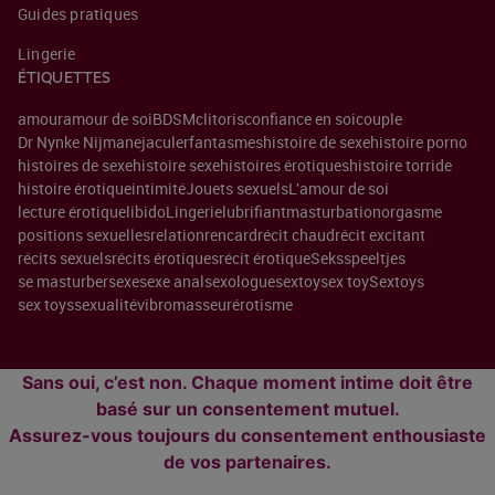
Guides pratiques
Lingerie
ÉTIQUETTES
amour
amour de soi
BDSM
clitoris
confiance en soi
couple
Dr Nynke Nijman
ejaculer
fantasmes
histoire de sexe
histoire porno
histoires de sexe
histoire sexe
histoires érotiques
histoire torride
histoire érotique
intimité
Jouets sexuels
L'amour de soi
lecture érotique
libido
Lingerie
lubrifiant
masturbation
orgasme
positions sexuelles
relation
rencard
récit chaud
récit excitant
récits sexuels
récits érotiques
récit érotique
Seksspeeltjes
se masturber
sexe
sexe anal
sexologue
sextoy
sex toy
Sextoys
sex toys
sexualité
vibromasseur
érotisme
Sans oui, c’est non. Chaque moment intime doit être
basé sur un consentement mutuel.
Assurez-vous toujours du consentement enthousiaste
de vos partenaires.