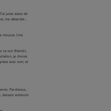
J’ai juste assez de
ver, me détendre…
 la mousse. Une
 ce soir. Bientôt,
itation, je choisis
pièce avec soin, et
ments. Par-dessus,
, laissant entrevoir
nt.