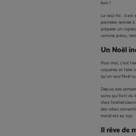
bon !
Le seul hic : il e
première rentrée à
préparer un copieu
comme prévu, termi
Un Noël in
Pour moi, c’est l’e
coquines et faire c
qu’un seul Noël ou
Depuis des semain
soins qui font du 
chez l’esthéticien
des robes romantiq
moral est au top.
Il rêve de 