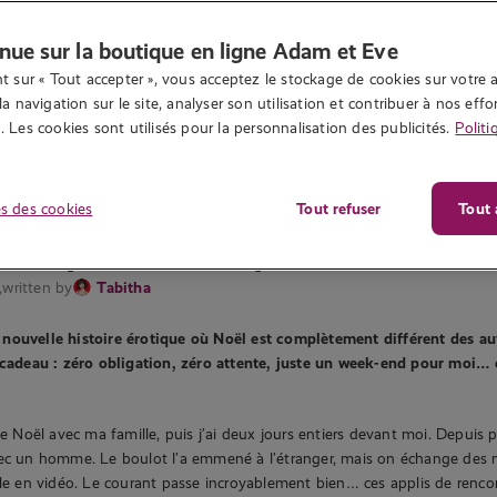
nue sur la boutique en ligne Adam et Eve
t sur « Tout accepter », vous acceptez le stockage de cookies sur votre a
la navigation sur le site, analyser son utilisation et contribuer à nos effor
 Les cookies sont utilisés pour la personnalisation des publicités.
Politi
s des cookies
Tout refuser
Tout 
istoire BDSM
15 854 vues
érotique : Un Noël pas comme les a
,
written by
Tabitha
nouvelle histoire érotique où Noël est complètement différent des au
i cadeau : zéro obligation, zéro attente, juste un week-end pour moi… 
de Noël avec ma famille, puis j’ai deux jours entiers devant moi. Depuis p
vec un homme. Le boulot l’a emmené à l’étranger, mais on échange des 
lle en vidéo. Le courant passe incroyablement bien… ces applis de renco