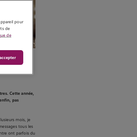
ppareil pour 
ts de 
que de
accepter
utres
tres. Cette année,
enfin, pas
lusieurs mois, je
messages tous les
ntre ont parfois du