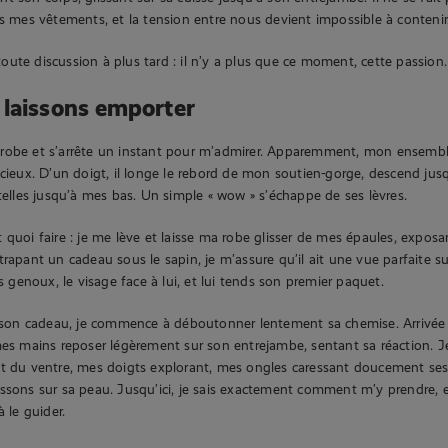
us mes vêtements, et la tension entre nous devient impossible à contenir
ute discussion à plus tard : il n’y a plus que ce moment, cette passion.
laissons emporter
obe et s’arrête un instant pour m’admirer. Apparemment, mon ensemble lu
ncieux. D’un doigt, il longe le rebord de mon soutien-gorge, descend ju
etelles jusqu’à mes bas. Un simple « wow » s’échappe de ses lèvres.
 quoi faire : je me lève et laisse ma robe glisser de mes épaules, expos
trapant un cadeau sous le sapin, je m’assure qu’il ait une vue parfaite su
es genoux, le visage face à lui, et lui tends son premier paquet.
e son cadeau, je commence à déboutonner lentement sa chemise. Arrivée 
mes mains reposer légèrement sur son entrejambe, sentant sa réaction. J
t du ventre, mes doigts explorant, mes ongles caressant doucement ses
ssons sur sa peau. Jusqu’ici, je sais exactement comment m’y prendre, e
à le guider.