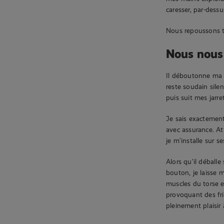
caresser, par-dess
Nous repoussons to
Nous nous 
Il déboutonne ma r
reste soudain sile
puis suit mes jarr
Je sais exactement
avec assurance. At
je m’installe sur s
Alors qu’il déball
bouton, je laisse 
muscles du torse e
provoquant des fri
pleinement plaisir 