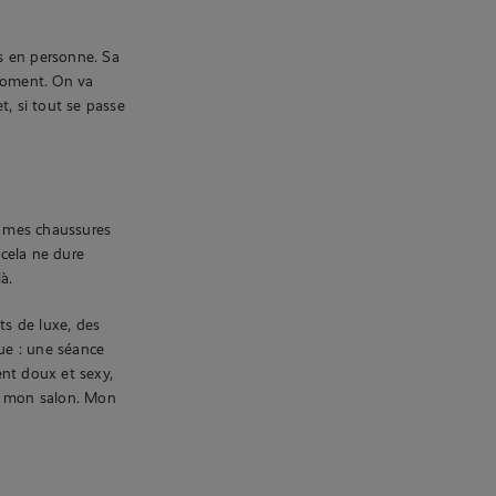
és en personne. Sa
 moment. On va
t, si tout se passe
re mes chaussures
 cela ne dure
à.
s de luxe, des
nue : une séance
nt doux et sexy,
ans mon salon. Mon