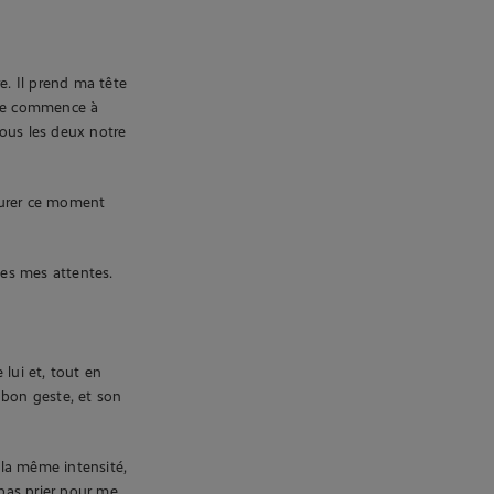
e. Il prend ma tête
 je commence à
tous les deux notre
ourer ce moment
tes mes attentes.
lui et, tout en
e bon geste, et son
 la même intensité,
 pas prier pour me