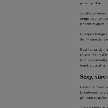
pimenter Noël.
Je jette un dernier
temps pour un bon
rencontrer quelqu’
Quelques bougies 
demi-heure de rêve
Il est temps de me
ce sera l’heure d’e
le rouge romantiqu
termine par attach
Sexy, sûre
Devant le miroir, 
j’ajoute une robe e
plus que ce qu’on
Juste à temps, je 