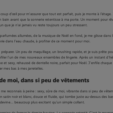
 coup d’œil pour m’assurer que tout est parfait, puis je monte à l’étage. 
 bain avant que la sonnerie retentisse à ma porte. Un moment pour rê
un que je n’ai jamais vu reste toujours un peu stressant.
parfumées allumées, de la musique de Noël en fond, je me glisse dans
rie dans l’eau chaude, à profiter de ce moment pour moi.
 préparer. Un peu de maquillage, un brushing rapide, et je suis prête pour
nfiler l’un de mes nouveaux ensembles de lingerie. Après un instant d’hés
e et sexy, rehaussé de dentelle noire, parfait pour Noël. J’enfile chaque 
er mes bas à mes jarretelles.
 de moi, dans si peu de vêtements
je me reconnais à peine : sexy, sûre de moi, vibrante dans si peu de vête
n satin noir et blanc, douce et fluide, qui tombe juste au-dessus des bas
 devine… beaucoup plus excitant qu’un simple collant.
termine de fermer le dernier bouton. La sonnerie retentit. C’est le mome