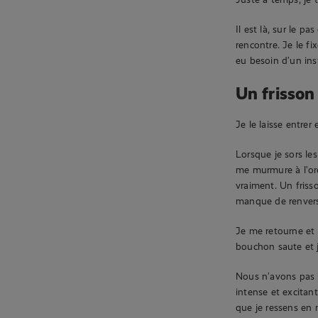
Il est là, sur le 
rencontre. Je le fix
eu besoin d’un ins
Un frisson
Je le laisse entrer
Lorsque je sors les
me murmure à l’ore
vraiment. Un friss
manque de renverse
Je me retourne et 
bouchon saute et j
Nous n’avons pas b
intense et excitant
que je ressens en 