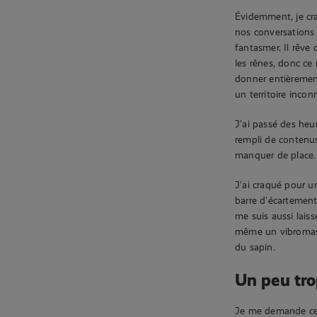
Évidemment, je cra
nos conversations n
fantasmer. Il rêve
les rênes, donc ce
donner entièremen
un territoire incon
J’ai passé des heu
rempli de contenus
manquer de place.
J’ai craqué pour u
barre d’écartement
me suis aussi laiss
même un vibromass
du sapin.
Un peu tro
Je me demande ce 