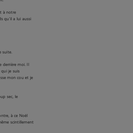
t à notre
s qu’il a lui aussi
 suite.
 derrière moi. Il
qui je suis
rasse mon cou et je
up sec, le
ntre, à ce Noël
 même scintillement