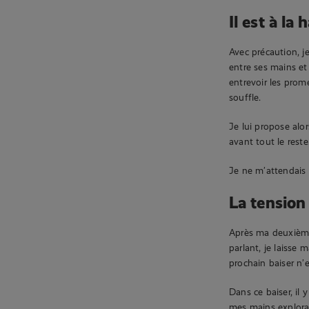
Il est à la
Avec précaution, j
entre ses mains et
entrevoir les prom
souffle.
Je lui propose al
avant tout le reste
Je ne m’attendais 
La tension
Après ma deuxième
parlant, je laisse 
prochain baiser n’
Dans ce baiser, il
mes mains exploran