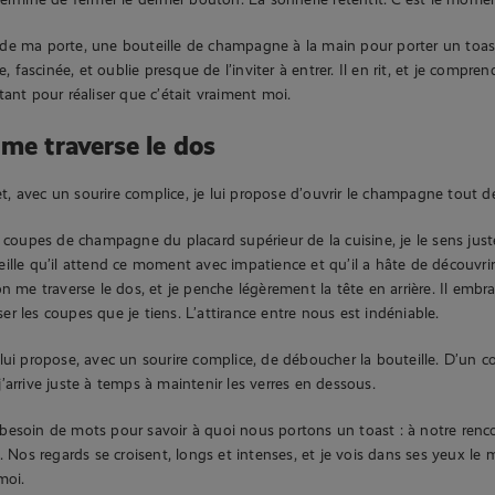
pas de ma porte, une bouteille de champagne à la main pour porter un toas
e, fascinée, et oublie presque de l’inviter à entrer. Il en rit, et je comprend
tant pour réaliser que c’était vraiment moi.
 me traverse le dos
 et, avec un sourire complice, je lui propose d’ouvrir le champagne tout de
 coupes de champagne du placard supérieur de la cuisine, je le sens juste
ille qu’il attend ce moment avec impatience et qu’il a hâte de découvrir 
on me traverse le dos, et je penche légèrement la tête en arrière. Il emb
r les coupes que je tiens. L’attirance entre nous est indéniable.
lui propose, avec un sourire complice, de déboucher la bouteille. D’un co
’arrive juste à temps à maintenir les verres en dessous.
esoin de mots pour savoir à quoi nous portons un toast : à notre renco
. Nos regards se croisent, longs et intenses, et je vois dans ses yeux le
moi.