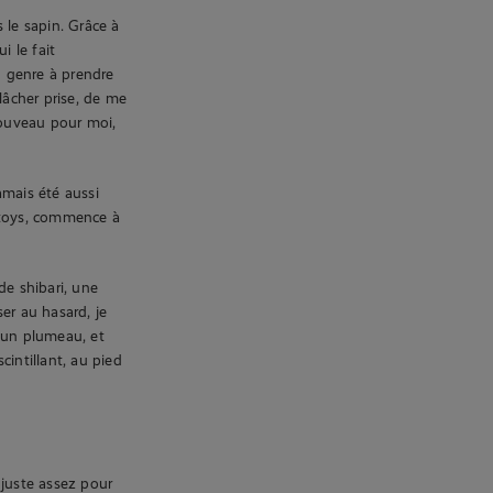
 le sapin. Grâce à
i le fait
u genre à prendre
lâcher prise, de me
nouveau pour moi,
amais été aussi
extoys, commence à
de shibari, une
er au hasard, je
, un plumeau, et
intillant, au pied
juste assez pour