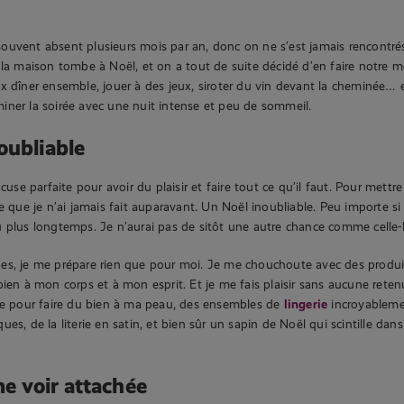
st souvent absent plusieurs mois par an, donc on ne s’est jamais rencontr
 la maison tombe à Noël, et on a tout de suite décidé d’en faire notre
x dîner ensemble, jouer à des jeux, siroter du vin devant la cheminée… e
ner la soirée avec une nuit intense et peu de sommeil.
oubliable
xcuse parfaite pour avoir du plaisir et faire tout ce qu’il faut. Pour mett
e que je n’ai jamais fait auparavant. Un Noël inoubliable. Peu importe si
 plus longtemps. Je n’aurai pas de sitôt une autre chance comme celle-l
es, je me prépare rien que pour moi. Je me chouchoute avec des produit
bien à mon corps et à mon esprit. Et je me fais plaisir sans aucune rete
ne pour faire du bien à ma peau, des ensembles de
lingerie
incroyableme
ues, de la literie en satin, et bien sûr un sapin de Noël qui scintille d
me voir attachée