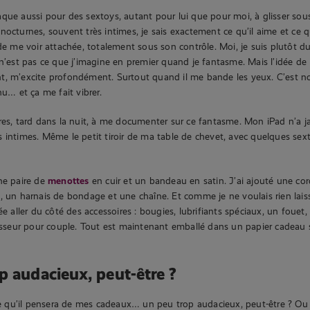
que aussi pour des sextoys, autant pour lui que pour moi, à glisser sous
octurnes, souvent très intimes, je sais exactement ce qu’il aime et ce qu
 de me voir attachée, totalement sous son contrôle. Moi, je suis plutôt d
 n’est pas ce que j’imagine en premier quand je fantasme. Mais l’idée de 
t, m’excite profondément. Surtout quand il me bande les yeux. C’est 
nu… et ça me fait vibrer.
res, tard dans la nuit, à me documenter sur ce fantasme. Mon iPad n’a j
 intimes. Même le petit tiroir de ma table de chevet, avec quelques s
ne paire de
menottes
en cuir et un bandeau en satin. J’ai ajouté une cor
, un harnais de bondage et une chaîne. Et comme je ne voulais rien laiss
ée aller du côté des accessoires : bougies, lubrifiants spéciaux, un fouet
eur pour couple. Tout est maintenant emballé dans un papier cadeau sc
p audacieux, peut-être ?
qu’il pensera de mes cadeaux… un peu trop audacieux, peut-être ? Ou 