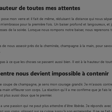
 hauteur de toutes mes attentes
e pose mon verre et il fait de même, réduisant la distance qui nous sépar
 m’embrasse pour la première fois. Un baiser profond et langoureux, et
esses de la soirée. Lorsque nous rompons notre baiser, nous reprenons 
ors de nous asseoir près de la cheminée, champagne à la main, pour sav
.
pas à ce que les choses se passent aussi bien. Il est à la hauteur de tou
 entre nous devient impossible à contenir
 coupe de champagne, je sens mon courage grandir. Je m’assois contre 
ma main effleurer son corps. La réaction qu’il a me confirme que je fais l
est plus aussi doux que le premier.
 y a une passion qui ne peut plus attendre d’être libérée. Je réponds avec
t son corps, glissant sur sa cuisse jusqu’à son entrejambe. Il ne se fait