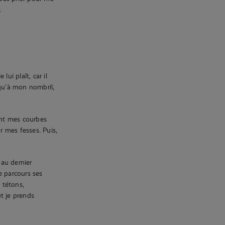
.
i plaît, car il
squ’à mon nombril,
ant mes courbes
r mes fesses. Puis,
au dernier
e parcours ses
 tétons,
t je prends