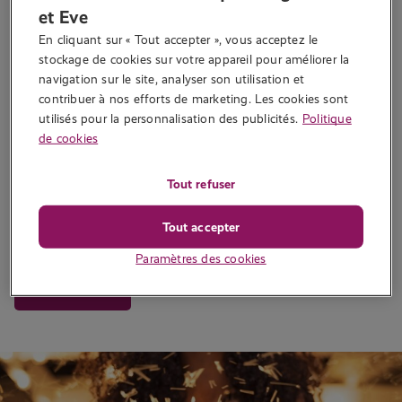
Sextoys
et Eve
Célibataire le jour de la Saint-
En cliquant sur « Tout accepter », vous acceptez le 
stockage de cookies sur votre appareil pour améliorer la 
Valentin ?
navigation sur le site, analyser son utilisation et 
contribuer à nos efforts de marketing. Les cookies sont 
Écrit par
Tabitha
utilisés pour la personnalisation des publicités.
Politique
C’est la Saint-Valentin et vous êtes célibataire. C’est un peu triste
de cookies
n’est-ce pas ? Mais pas du tout ! Pour toutes les femmes
célibataires, c’est l’occasion idéale de vous mettre en avant. Nous
Tout refuser
allons vous guider vers cette journée tout en douc…
1 733 vues
Tout accepter
Paramètres des cookies
Lire la suite