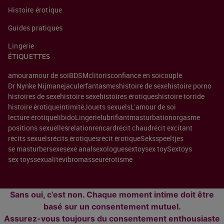
Histoire érotique
Guides pratiques
Lingerie
ÉTIQUETTES
amour
amour de soi
BDSM
clitoris
confiance en soi
couple
Dr Nynke Nijman
ejaculer
fantasmes
histoire de sexe
histoire porno
histoires de sexe
histoire sexe
histoires érotiques
histoire torride
histoire érotique
intimité
Jouets sexuels
L'amour de soi
lecture érotique
libido
Lingerie
lubrifiant
masturbation
orgasme
positions sexuelles
relation
rencard
récit chaud
récit excitant
récits sexuels
récits érotiques
récit érotique
Seksspeeltjes
se masturber
sexe
sexe anal
sexologue
sextoy
sex toy
Sextoys
sex toys
sexualité
vibromasseur
érotisme
Sans oui, c’est non. Chaque moment intime doit être
basé sur un consentement mutuel.
Assurez-vous toujours du consentement enthousiaste