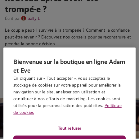
trompé·e ?
Écrit par
Sally L
Le couple peut-il survivre à la tromperie ? Comment la confiance
peut-être revenir ? Découvrez nos conseils pour se reconstruire et
prendre la bonne décision….
1 513 vues
Bienvenue sur la boutique en ligne Adam
et Eve
Lire la suite
En cliquant sur « Tout accepter », vous acceptez le 
stockage de cookies sur votre appareil pour améliorer la 
navigation sur le site, analyser son utilisation et 
contribuer à nos efforts de marketing. Les cookies sont 
utilisés pour la personnalisation des publicités.
Politique
de cookies
Tout refuser