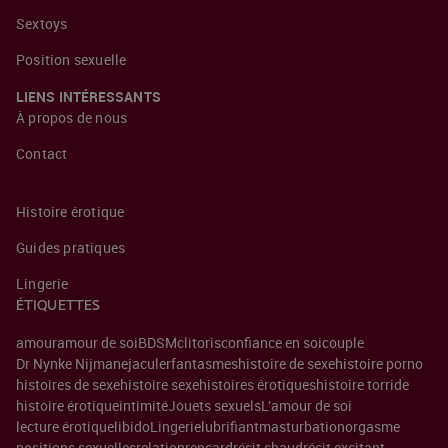
Sextoys
Position sexuelle
LIENS INTÉRESSANTS
À propos de nous
Contact
Histoire érotique
Guides pratiques
Lingerie
ÉTIQUETTES
amour
amour de soi
BDSM
clitoris
confiance en soi
couple
Dr Nynke Nijman
ejaculer
fantasmes
histoire de sexe
histoire porno
histoires de sexe
histoire sexe
histoires érotiques
histoire torride
histoire érotique
intimité
Jouets sexuels
L'amour de soi
lecture érotique
libido
Lingerie
lubrifiant
masturbation
orgasme
positions sexuelles
relation
rencard
récit chaud
récit excitant