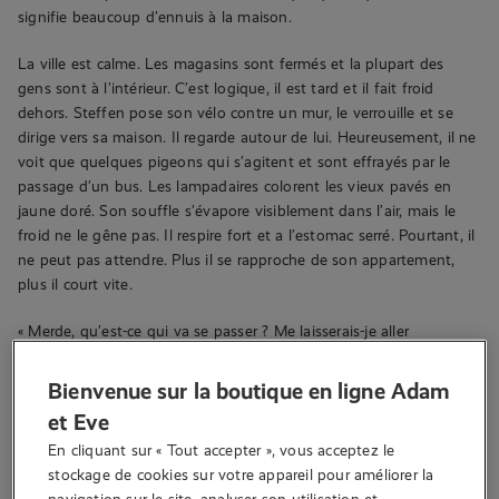
signifie beaucoup d’ennuis à la maison.
La ville est calme. Les magasins sont fermés et la plupart des
gens sont à l’intérieur. C’est logique, il est tard et il fait froid
dehors. Steffen pose son vélo contre un mur, le verrouille et se
dirige vers sa maison. Il regarde autour de lui. Heureusement, il ne
voit que quelques pigeons qui s’agitent et sont effrayés par le
passage d’un bus. Les lampadaires colorent les vieux pavés en
jaune doré. Son souffle s’évapore visiblement dans l’air, mais le
froid ne le gêne pas. Il respire fort et a l’estomac serré. Pourtant, il
ne peut pas attendre. Plus il se rapproche de son appartement,
plus il court vite.
« Merde, qu’est-ce qui va se passer ? Me laisserais-je aller
complètement, ou me retiendrais-je ? Et si Linda le découvre? »
Des questions hantent la tête de Steffen alors qu’il se tient
Bienvenue sur la boutique en ligne Adam
silencieusement devant sa porte. Après un dernier soupir, il tend le
et Eve
bras et appuie sur la sonnette.
En cliquant sur « Tout accepter », vous acceptez le 
stockage de cookies sur votre appareil pour améliorer la 
Des fesses généreuses
navigation sur le site, analyser son utilisation et 