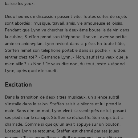
baisse les yeux.
Deux heures de discussion passent vite. Toutes sortes de sujets
sont abordés : musique, travail, amis, vie amoureuse et loisirs.
Pendant que Lynn va chercher la deuxième bouteille de vin dans
la cuisine, Steffen prend son téléphone. Il se voit avec sa petite
amie en arrière-plan. Lynn revient dans la pièce. En toute hâte,
Steffen remet son téléphone portable dans sa poche. « Tu dois
rentrer chez toi ? » Demande Lynn. « Non, sauf si tu veux que je
m’en aille ? » « Non ! Je veux dire non, du tout, reste. » répond
Lynn, après quoi elle sourit.
Excitation
Dans la transition de deux titres musicaux, un silence subtil
s’installe dans le salon. Steffen saisit le silence et lui prend la
main. Sans dire un mot, Lynn vient s’asseoir près de lui, posant
ses pieds sur le canapé. Steffen se réchauffe. Son corps bat la
chamade. Comme si quelqu’un avait appuyé sur un bouton.
Lorsque Lynn se retourne, Steffen est charmé par ses joues
rouges. « Tu es magnifique », dit-il doucement. Leurs têtes se