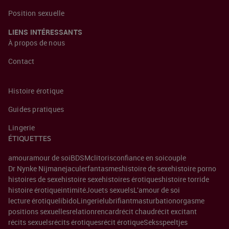
Position sexuelle
LIENS INTÉRESSANTS
À propos de nous
Contact
Histoire érotique
Guides pratiques
Lingerie
ÉTIQUETTES
amour
amour de soi
BDSM
clitoris
confiance en soi
couple
Dr Nynke Nijman
ejaculer
fantasmes
histoire de sexe
histoire porno
histoires de sexe
histoire sexe
histoires érotiques
histoire torride
histoire érotique
intimité
Jouets sexuels
L'amour de soi
lecture érotique
libido
Lingerie
lubrifiant
masturbation
orgasme
positions sexuelles
relation
rencard
récit chaud
récit excitant
récits sexuels
récits érotiques
récit érotique
Seksspeeltjes