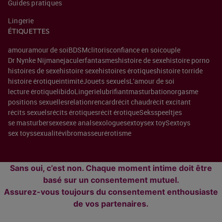
Guides pratiques
Lingerie
ÉTIQUETTES
amour
amour de soi
BDSM
clitoris
confiance en soi
couple
Dr Nynke Nijman
ejaculer
fantasmes
histoire de sexe
histoire porno
histoires de sexe
histoire sexe
histoires érotiques
histoire torride
histoire érotique
intimité
Jouets sexuels
L'amour de soi
lecture érotique
libido
Lingerie
lubrifiant
masturbation
orgasme
positions sexuelles
relation
rencard
récit chaud
récit excitant
récits sexuels
récits érotiques
récit érotique
Seksspeeltjes
se masturber
sexe
sexe anal
sexologue
sextoy
sex toy
Sextoys
sex toys
sexualité
vibromasseur
érotisme
Sans oui, c’est non. Chaque moment intime doit être
basé sur un consentement mutuel.
Assurez-vous toujours du consentement enthousiaste
de vos partenaires.