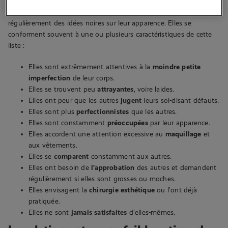
Les personnes qui ont une vision négative de leur corps ont
régulièrement des idées noires sur leur apparence. Elles se
conforment souvent à une ou plusieurs caractéristiques de cette
liste :
Elles sont extrêmement attentives à la
moindre petite
imperfection
de leur corps.
Elles se trouvent peu
attrayantes
, voire laides.
Elles ont peur que les autres
jugent
leurs soi-disant défauts.
Elles sont plus
perfectionnistes
que les autres.
Elles sont constamment
préoccupées
par leur apparence.
Elles accordent une attention excessive au
maquillage
et
aux vêtements.
Elles se
comparent
constamment aux autres.
Elles ont besoin de
l’approbation
des autres et demandent
régulièrement si elles sont grosses ou moches.
Elles envisagent la
chirurgie esthétique
ou l’ont déjà
pratiquée.
Elles ne sont
jamais satisfaites
d’elles-mêmes.