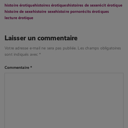
histoire érotique
histoires érotiques
histoires de sexe
récit érotique
histoire de sexe
histoire sexe
histoire porno
récits érotiques
lecture érotique
Laisser un commentaire
Votre adresse e-mail ne sera pas publiée.
Les champs obligatoires
sont indiqués avec
*
Commentaire
*