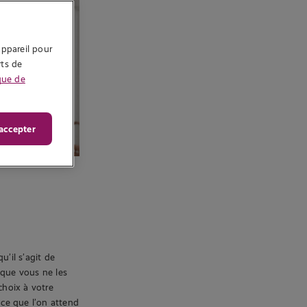
ppareil pour 
ts de 
que de
accepter
u’il s’agit de
ix que vous ne les
choix à votre
 ce que l’on attend