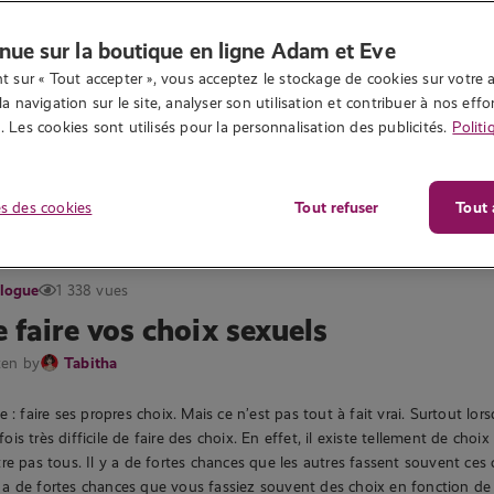
nue sur la boutique en ligne Adam et Eve
t sur « Tout accepter », vous acceptez le stockage de cookies sur votre a
la navigation sur le site, analyser son utilisation et contribuer à nos effor
 Les cookies sont utilisés pour la personnalisation des publicités.
Politi
s des cookies
Tout refuser
Tout 
logue
1 338 vues
e faire vos choix sexuels
ten by
Tabitha
 : faire ses propres choix. Mais ce n’est pas tout à fait vrai. Surtout lorsq
rfois très difficile de faire des choix. En effet, il existe tellement de cho
re pas tous. Il y a de fortes chances que les autres fassent souvent ces 
l y a de fortes chances que vous fassiez souvent des choix en fonction de