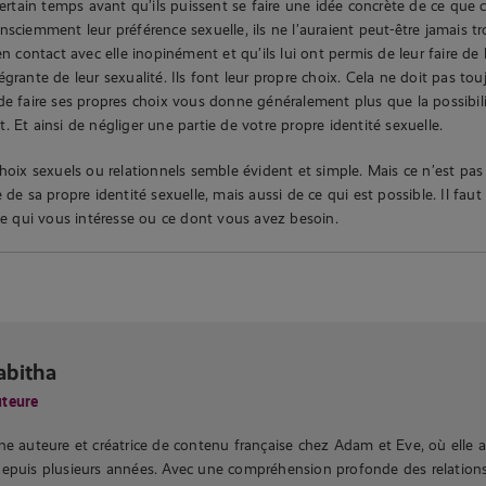
certain temps avant qu’ils puissent se faire une idée concrète de ce que cel
nsciemment leur préférence sexuelle, ils ne l’auraient peut-être jamais t
en contact avec elle inopinément et qu’ils lui ont permis de leur faire de l’
grante de leur sexualité. Ils font leur propre choix. Cela ne doit pas touj
de faire ses propres choix vous donne généralement plus que la possibili
 Et ainsi de négliger une partie de votre propre identité sexuelle.
hoix sexuels ou relationnels semble évident et simple. Mais ce n’est pas t
 de sa propre identité sexuelle, mais aussi de ce qui est possible. Il faut
 ce qui vous intéresse ou ce dont vous avez besoin.
abitha
teure
ne auteure et créatrice de contenu française chez Adam et Eve, où elle 
depuis plusieurs années. Avec une compréhension profonde des relation