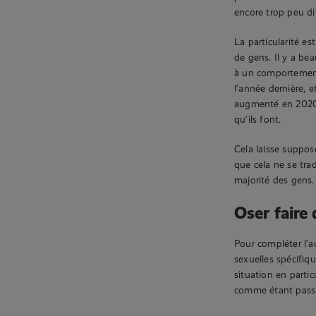
encore trop peu div
La particularité 
de gens. Il y a be
à un comportement 
l’année dernière, 
augmenté en 2020.
qu’ils font.
Cela laisse suppose
que cela ne se trad
majorité des gens.
Oser faire
Pour compléter l’a
sexuelles spécifiq
situation en parti
comme étant pass