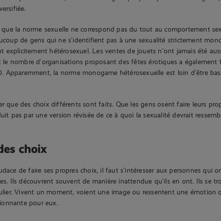
ersifiée.
est que la norme sexuelle ne correspond pas du tout au comportement s
aucoup de gens qui ne s’identifient pas à une sexualité strictement mono
explicitement hétérosexuel. Les ventes de jouets n’ont jamais été aus
et le nombre d’organisations proposant des fêtes érotiques a également
 Apparemment, la norme monogame hétérosexuelle est loin d’être basé
r que des choix différents sont faits. Que les gens osent faire leurs pro
uit pas par une version révisée de ce à quoi la sexualité devrait ressemb
 des choix
udace de faire ses propres choix, il faut s’intéresser aux personnes qui o
ues. Ils découvrent souvent de manière inattendue qu’ils en ont. Ils se 
culier. Vivent un moment, voient une image ou ressentent une émotion q
ionnante pour eux.