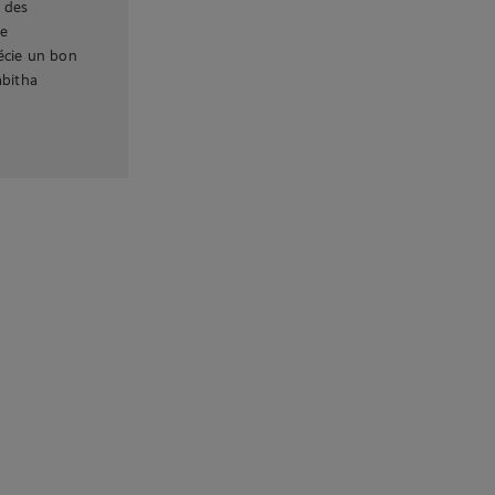
t des
ne
écie un bon
abitha