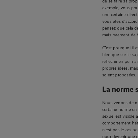
de se faire sa pro
exemple, vous pou
une certaine dire
vous êtes d’accor
pensez que cela de
mais rarement de b
C’est pourquoi il 
bien que sur le su
réfléchir en perma
propres idées, mai
soient proposées.
La norme s
Nous venons de ment
certaine norme en
sexuel est visible
comportement hét
n’est pas le cas 
pour devenir une n