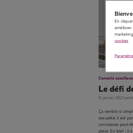
Bienve
En cliquan
améliorer 
marketing.
cookies
Paramètre
Conseils sexo
Sexo
Le défi d
9 janvier 2021,
writ
Ça semble si simple
sexualité, il est pa
connaissez peut-êt
place. En bref : i