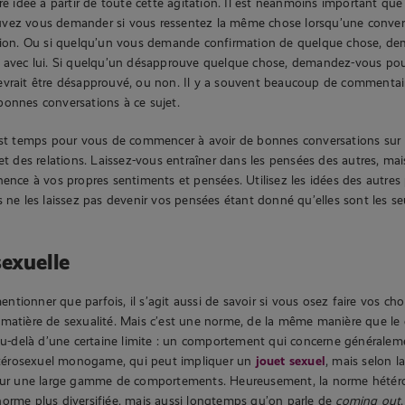
pre idée à partir de toute cette agitation. Il est néanmoins important que
vez vous demander si vous ressentez la même chose lorsqu’une conver
ction. Ou si quelqu’un vous demande confirmation de quelque chose, d
d avec lui. Si quelqu’un désapprouve quelque chose, demandez-vous po
vrait être désapprouvé, ou non. Il y a souvent beaucoup de commentaire
onnes conversations à ce sujet.
est temps pour vous de commencer à avoir de bonnes conversations sur l
jet des relations. Laissez-vous entraîner dans les pensées des autres, ma
nence à vos propres sentiments et pensées. Utilisez les idées des autres
s ne les laissez pas devenir vos pensées étant donné qu’elles sont les s
exuelle
ionner que parfois, il s’agit aussi de savoir si vous osez faire vos choi
 matière de sexualité. Mais c’est une norme, de la même manière que l
 au-delà d’une certaine limite : un comportement qui concerne générale
érosexuel monogame, qui peut impliquer un
jouet sexuel
, mais selon 
pour une large gamme de comportements. Heureusement, la norme hétéros
orme plus diversifiée, mais aussi longtemps qu’on parle de
coming out