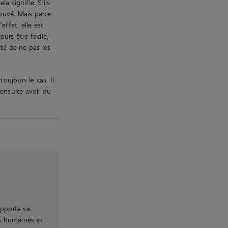
a signifie. S’ils
rouvé. Mais parce
effet, elle est
ours être facile,
té de ne pas les
oujours le cas. Il
 ensuite avoir du
apporte sa
s humaines et