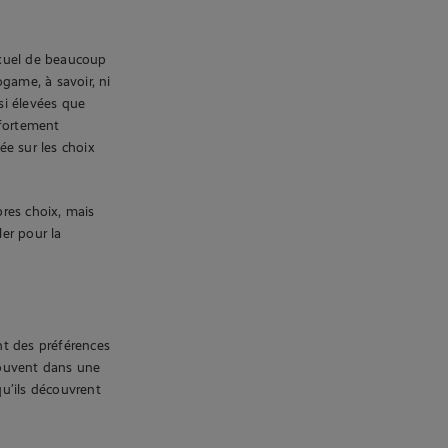
exuel de beaucoup
game, à savoir, ni
si élevées que
 fortement
e sur les choix
pres choix, mais
ler pour la
nt des préférences
trouvent dans une
u’ils découvrent