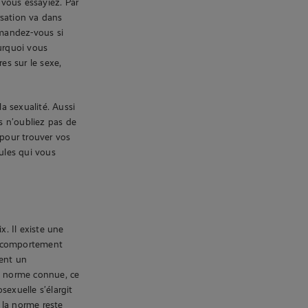
 vous essayiez. Par
sation va dans
emandez-vous si
urquoi vous
s sur le sexe,
a sexualité. Aussi
is n’oubliez pas de
 pour trouver vos
eules qui vous
x. Il existe une
e comportement
ment un
la norme connue, ce
exuelle s’élargit
, la norme reste