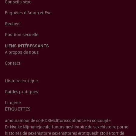
Conseils sexo
Enquêtes d’Adam et Eve
Sextoys
Position sexuelle
LIENS INTÉRESSANTS
À propos de nous
Contact
Histoire érotique
Guides pratiques
Lingerie
ÉTIQUETTES
amour
amour de soi
BDSM
clitoris
confiance en soi
couple
Dr Nynke Nijman
ejaculer
fantasmes
histoire de sexe
histoire porno
histoires de sexe
histoire sexe
histoires érotiques
histoire torride