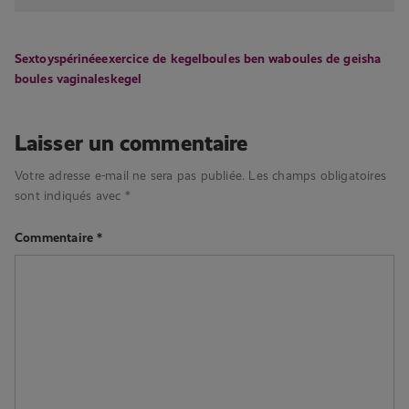
Sextoys
périnée
exercice de kegel
boules ben wa
boules de geisha
boules vaginales
kegel
Laisser un commentaire
Votre adresse e-mail ne sera pas publiée.
Les champs obligatoires
sont indiqués avec
*
Commentaire
*