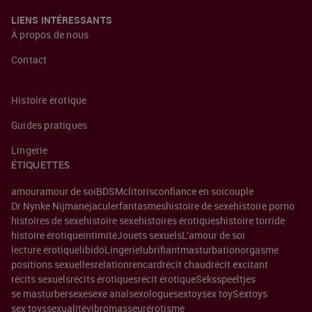
LIENS INTÉRESSANTS
À propos de nous
Contact
Histoire érotique
Guides pratiques
Lingerie
ÉTIQUETTES
amour
amour de soi
BDSM
clitoris
confiance en soi
couple
Dr Nynke Nijman
ejaculer
fantasmes
histoire de sexe
histoire porno
histoires de sexe
histoire sexe
histoires érotiques
histoire torride
histoire érotique
intimité
Jouets sexuels
L'amour de soi
lecture érotique
libido
Lingerie
lubrifiant
masturbation
orgasme
positions sexuelles
relation
rencard
récit chaud
récit excitant
récits sexuels
récits érotiques
récit érotique
Seksspeeltjes
se masturber
sexe
sexe anal
sexologue
sextoy
sex toy
Sextoys
sex toys
sexualité
vibromasseur
érotisme