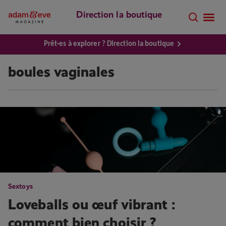
Direction la boutique
Prêt·es à explorer ? Direction la boutique
boules vaginales
Sextoys
Loveballs ou œuf vibrant :
comment bien choisir ?