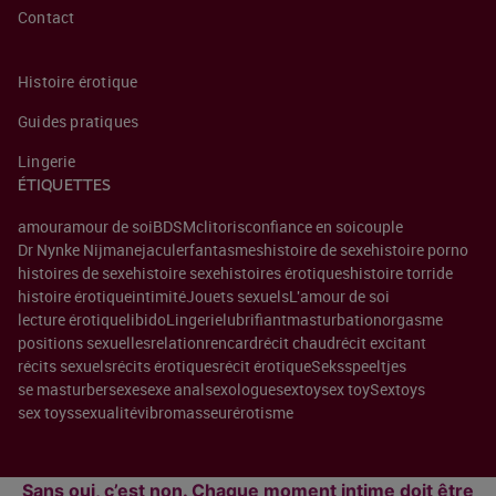
Contact
Histoire érotique
Guides pratiques
Lingerie
ÉTIQUETTES
amour
amour de soi
BDSM
clitoris
confiance en soi
couple
Dr Nynke Nijman
ejaculer
fantasmes
histoire de sexe
histoire porno
histoires de sexe
histoire sexe
histoires érotiques
histoire torride
histoire érotique
intimité
Jouets sexuels
L'amour de soi
lecture érotique
libido
Lingerie
lubrifiant
masturbation
orgasme
positions sexuelles
relation
rencard
récit chaud
récit excitant
récits sexuels
récits érotiques
récit érotique
Seksspeeltjes
se masturber
sexe
sexe anal
sexologue
sextoy
sex toy
Sextoys
sex toys
sexualité
vibromasseur
érotisme
Sans oui, c’est non. Chaque moment intime doit être