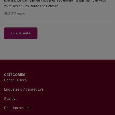
libertin. Ce soir, elle ne veut plus seulement fantasmer. Elle veut
vivre ses envies, toutes ses envies….
3 217 vues
Lire la suite
CATÉGORIES
Conseils sexo
Enquêtes d’Adam et Eve
Sextoys
Position sexuelle