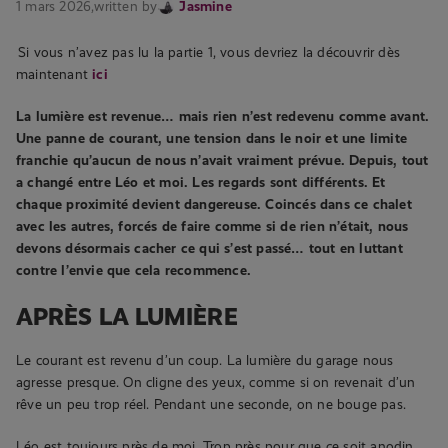
1 mars 2026,
written by
Jasmine
Si vous n’avez pas lu la partie 1, vous devriez la découvrir dès
maintenant
ici
La lumière est revenue… mais rien n’est redevenu comme avant.
Une panne de courant, une tension dans le noir et une limite
franchie qu’aucun de nous n’avait vraiment prévue. Depuis, tout
a changé entre Léo et moi. Les regards sont différents. Et
chaque proximité devient dangereuse. Coincés dans ce chalet
avec les autres, forcés de faire comme si de rien n’était, nous
devons désormais cacher ce qui s’est passé… tout en luttant
contre l’envie que cela recommence.
APRÈS LA LUMIÈRE
Le courant est revenu d’un coup. La lumière du garage nous
agresse presque. On cligne des yeux, comme si on revenait d’un
rêve un peu trop réel. Pendant une seconde, on ne bouge pas.
Léo est toujours près de moi. Trop près pour que ce soit anodin.