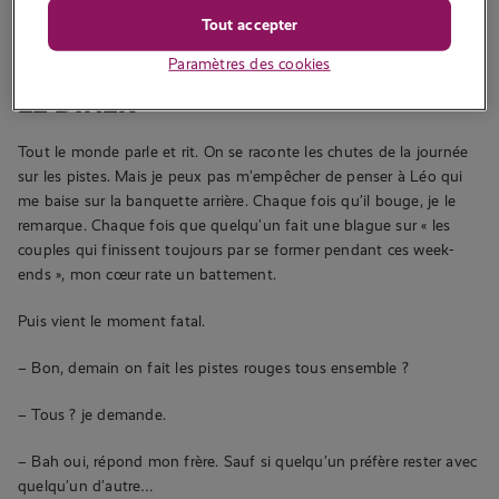
Tout accepter
Je vais poser les bûches près de la cheminée, consciente de son
regard dans mon dos. Ou peut-être que je l’imagine ?
Paramètres des cookies
LE DÎNER
Tout le monde parle et rit. On se raconte les chutes de la journée
sur les pistes. Mais je peux pas m’empêcher de penser à Léo qui
me baise sur la banquette arrière. Chaque fois qu’il bouge, je le
remarque. Chaque fois que quelqu’un fait une blague sur « les
couples qui finissent toujours par se former pendant ces week-
ends », mon cœur rate un battement.
Puis vient le moment fatal.
– Bon, demain on fait les pistes rouges tous ensemble ?
– Tous ? je demande.
– Bah oui, répond mon frère. Sauf si quelqu’un préfère rester avec
quelqu’un d’autre…