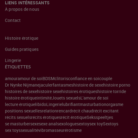
LIENS INTÉRESSANTS
À propos de nous
Contact
Histoire érotique
Guides pratiques
Lingerie
ÉTIQUETTES
amour
amour de soi
BDSM
clitoris
confiance en soi
couple
Dr Nynke Nijman
ejaculer
fantasmes
histoire de sexe
histoire porno
histoires de sexe
histoire sexe
histoires érotiques
histoire torride
histoire érotique
intimité
Jouets sexuels
L'amour de soi
lecture érotique
libido
Lingerie
lubrifiant
masturbation
orgasme
positions sexuelles
relation
rencard
récit chaud
récit excitant
récits sexuels
récits érotiques
récit érotique
Seksspeeltjes
se masturber
sexe
sexe anal
sexologue
sextoy
sex toy
Sextoys
sex toys
sexualité
vibromasseur
érotisme