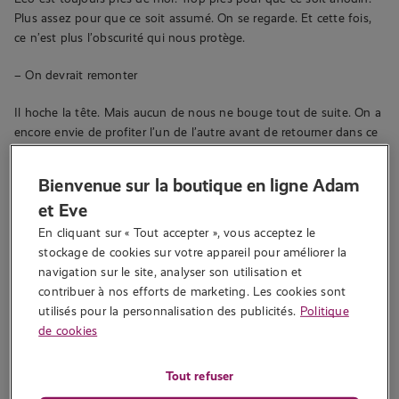
Plus assez pour que ce soit assumé. On se regarde. Et cette fois,
ce n’est plus l’obscurité qui nous protège.
– On devrait remonter
Il hoche la tête. Mais aucun de nous ne bouge tout de suite. On a
encore envie de profiter l’un de l’autre avant de retourner dans ce
vacarme.
Bienvenue sur la boutique en ligne Adam
RETOUR EN HAUT
et Eve
Quand on arrive en haut, les autres sont autour de la table, en
En cliquant sur « Tout accepter », vous acceptez le 
train de râler contre le réseau et de chercher des bougies « au cas
stockage de cookies sur votre appareil pour améliorer la 
où ».
navigation sur le site, analyser son utilisation et 
contribuer à nos efforts de marketing. Les cookies sont 
Mon frère lève à peine les yeux.
utilisés pour la personnalisation des publicités.
Politique
de cookies
– Ah, les héros de l’électricité.
Tout refuser
– C’était juste un fusible, répond Léo calmement.