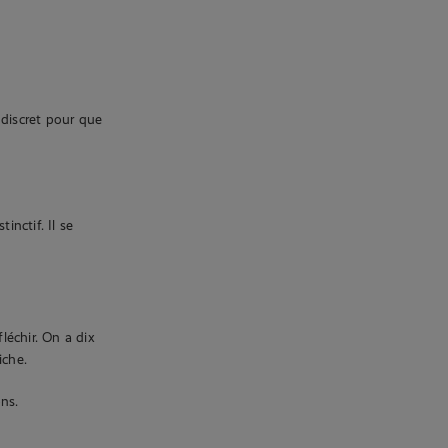
 discret pour que
nctif. Il se
fléchir. On a dix
iche.
ns.