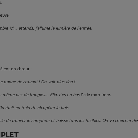
o.
iture.
bre ici… attends, j’allume la lumière de l’entrée.
 râlent en chœur :
e panne de courant ! On voit plus rien !
’a même pas de bougies…
Ella, t’es en bas ?
crie mon frère.
n était en train de récupérer le bois.
aie de trouver le compteur et baisse tous les fusibles. On va chercher des
MPLET