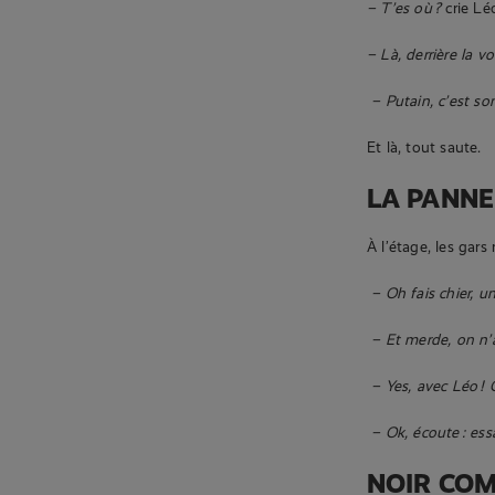
– T’es où ?
crie Lé
– Là, derrière la vo
– Putain, c’est som
Et là, tout saute.
LA PANNE
À l’étage, les gars
– Oh fais chier, un
– Et merde, on n
– Yes, avec Léo ! O
– Ok, écoute : ess
NOIR CO