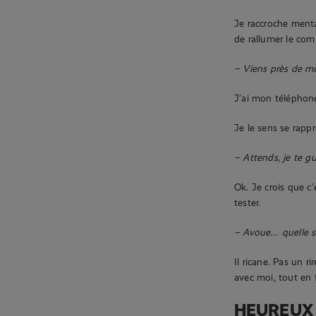
Je raccroche menta
de rallumer le com
– Viens près de moi
J’ai mon téléphone,
Je le sens se rapp
– Attends, je te gu
Ok. Je crois que c’
tester.
– Avoue… quelle si
Il ricane. Pas un 
avec moi, tout en 
HEUREUX