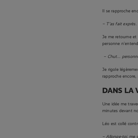
Il se rapproche en
– T’as fait exprès.
Je me retourne et 
personne n’entende
– Chut… personne
Je rigole légèreme
rapproche encore, 
DANS LA 
Une idée me traverse
minutes devant nou
Léo est collé cont
– Allonge-toi,
me di