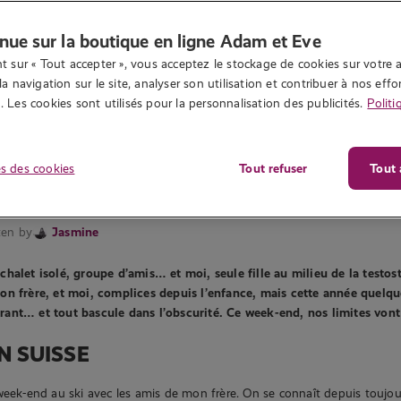
nue sur la boutique en ligne Adam et Eve
t sur « Tout accepter », vous acceptez le stockage de cookies sur votre a
la navigation sur le site, analyser son utilisation et contribuer à nos effor
 Les cookies sont utilisés pour la personnalisation des publicités.
Politi
s des cookies
Tout refuser
Tout 
remière fois
6 540 vues
ans le noir #1
ten by
Jasmine
halet isolé, groupe d’amis… et moi, seule fille au milieu de la testos
on frère, et moi, complices depuis l’enfance, mais cette année quelq
ant… et tout bascule dans l’obscurité. Ce week-end, nos limites vont 
N SUISSE
week-end au ski avec les amis de mon frère. On se connaît depuis toujou