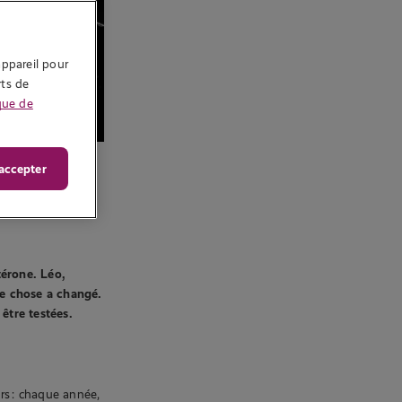
ppareil pour 
ts de 
que de
accepter
térone. Léo,
ue chose a changé.
être testées.
rs : chaque année,