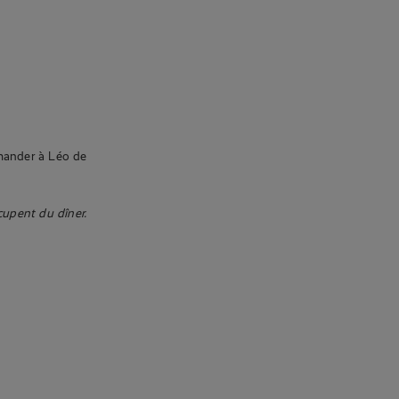
emander à Léo de
ccupent du dîner.