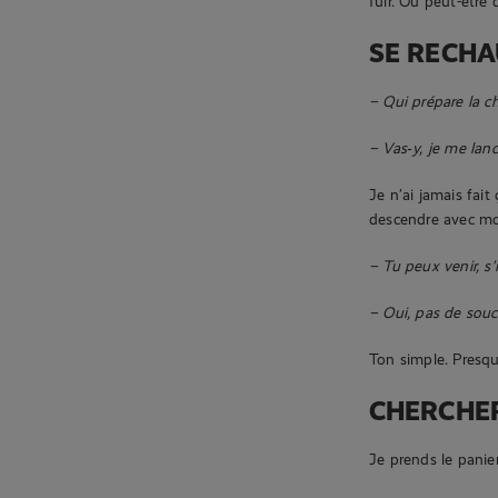
fuir. Ou peut-être 
SE RECHA
– Qui prépare la c
– Vas‑y, je me lanc
Je n’ai jamais fai
descendre avec mo
– Tu peux venir, s’
– Oui, pas de souci
Ton simple. Presqu
CHERCHER
Je prends le panier