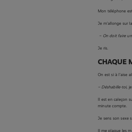
Mon téléphone est 
Je m’allonge sur l
– On doit faire u
Je ris.
CHAQUE 
On est si à l’aise 
– Déshabille-toi,
je
Il est en caleçon 
minute compte.
Je sens son sexe s
Il me plaque les ma