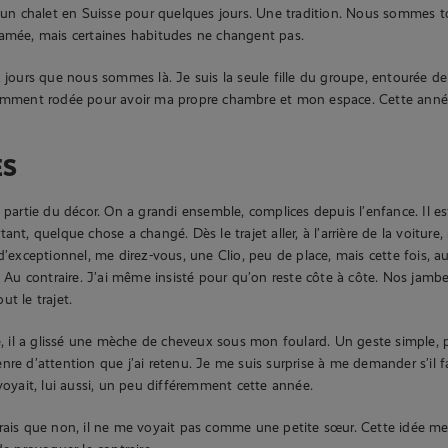
e un chalet en Suisse pour quelques jours. Une tradition. Nous sommes to
tamée, mais certaines habitudes ne changent pas.
x jours que nous sommes là. Je suis la seule fille du groupe, entourée d
samment rodée pour avoir ma propre chambre et mon espace. Cette an
ES
 partie du décor. On a grandi ensemble, complices depuis l’enfance. Il es
ant, quelque chose a changé. Dès le trajet aller, à l’arrière de la voiture,
 d’exceptionnel, me direz-vous, une Clio, peu de place, mais cette fois, 
r. Au contraire. J’ai même insisté pour qu’on reste côte à côte. Nos jamb
t le trajet.
ce, il a glissé une mèche de cheveux sous mon foulard. Un geste simple, 
nre d’attention que j’ai retenu. Je me suis surprise à me demander s’il fa
 voyait, lui aussi, un peu différemment cette année.
rais que non, il ne me voyait pas comme une petite sœur. Cette idée m