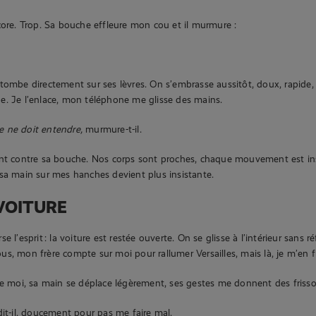
core. Trop. Sa bouche effleure mon cou et il murmure :
tombe directement sur ses lèvres. On s’embrasse aussitôt, doux, rapide,
. Je l’enlace, mon téléphone me glisse des mains.
 ne doit entendre,
murmure-t-il.
nt contre sa bouche. Nos corps sont proches, chaque mouvement est insti
sa main sur mes hanches devient plus insistante.
VOITURE
 l’esprit : la voiture est restée ouverte. On se glisse à l’intérieur sans ré
s, mon frère compte sur moi pour rallumer Versailles, mais là, je m’en f
re moi, sa main se déplace légèrement, ses gestes me donnent des frisso
t-il, doucement pour pas me faire mal.