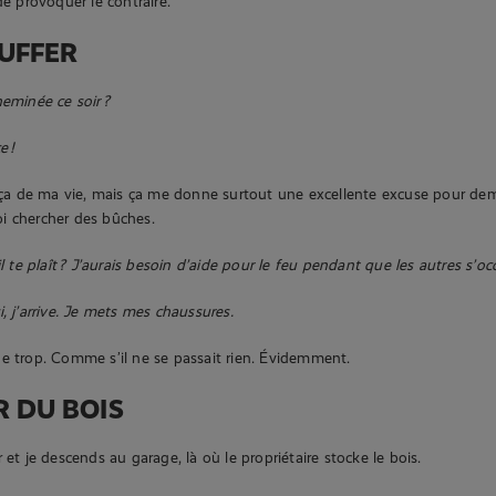
de provoquer le contraire.
UFFER
heminée ce soir ?
e !
t ça de ma vie, mais ça me donne surtout une excellente excuse pour d
i chercher des bûches.
il te plaît ? J’aurais besoin d’aide pour le feu pendant que les autres s’o
, j’arrive. Je mets mes chaussures.
e trop. Comme s’il ne se passait rien. Évidemment.
 DU BOIS
 et je descends au garage, là où le propriétaire stocke le bois.