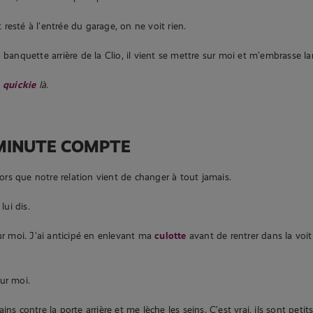
resté à l’entrée du garage, on ne voit rien.
a banquette arrière de la Clio, il vient se mettre sur moi et m’embrasse
n
quickie
là.
MINUTE COMPTE
alors que notre relation vient de changer à tout jamais.
 lui dis.
sur moi. J’ai anticipé en enlevant ma
culotte
avant de rentrer dans la voi
ur moi.
ins contre la porte arrière et me lèche les seins. C’est vrai, ils sont petit