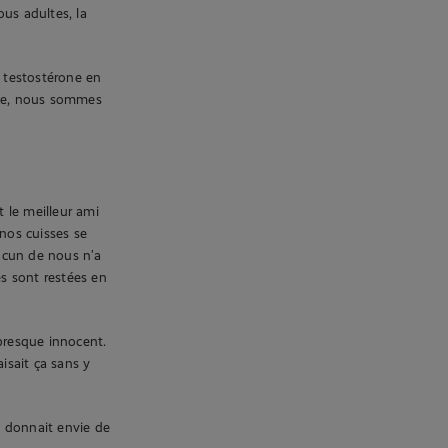
us adultes, la
e testostérone en
née, nous sommes
t le meilleur ami
 nos cuisses se
aucun de nous n’a
es sont restées en
presque innocent.
isait ça sans y
e donnait envie de