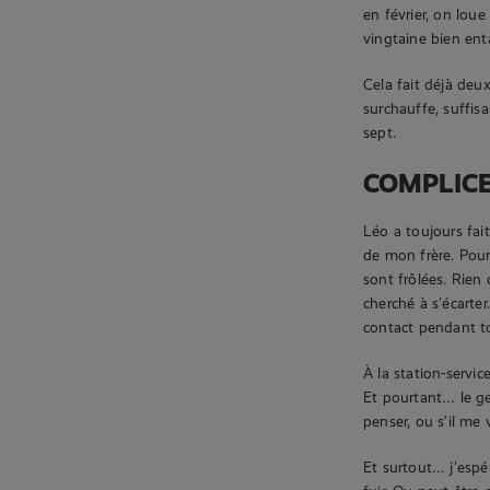
en février, on lou
vingtaine bien en
Cela fait déjà deu
surchauffe, suffi
sept.
COMPLIC
Léo a toujours fait
de mon frère. Pourt
sont frôlées. Rien
cherché à s’écarte
contact pendant tou
À la station-servi
Et pourtant… le ge
penser, ou s’il me
Et surtout… j’espé