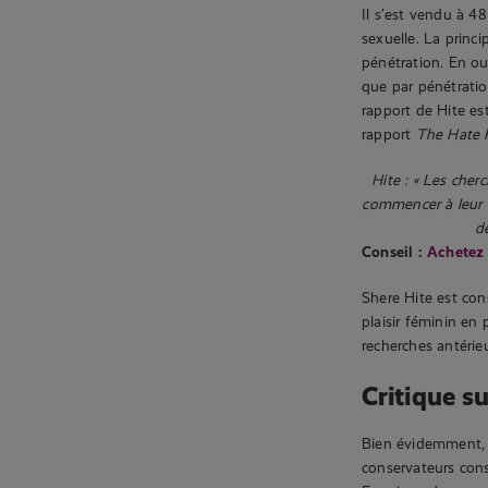
Il s’est vendu à 4
sexuelle. La princ
pénétration. En ou
que par pénétratio
rapport de Hite e
rapport
The Hate 
Hite : « Les cher
commencer à leur d
d
Conseil :
Achetez 
Shere Hite est con
plaisir féminin en
recherches antérie
Critique su
Bien évidemment, le
conservateurs cons