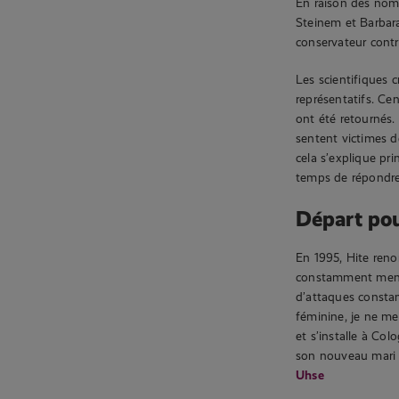
En raison des nomb
Steinem et Barbara
conservateur contr
Les scientifiques 
représentatifs. Ce
ont été retournés.
sentent victimes d
cela s’explique pr
temps de répondre
Départ pou
En 1995, Hite reno
constamment menacé
d’attaques constan
féminine, je ne me
et s’installe à Col
son nouveau mari 
Uhse