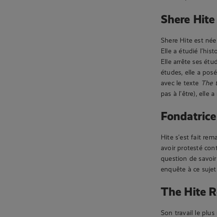
Shere Hite 
Shere Hite est née
Elle a étudié l’his
Elle arrête ses étu
études, elle a pos
avec le texte
The t
pas à l’être), elle 
Fondatrice 
Hite s’est fait re
avoir protesté cont
question de savoi
enquête à ce suje
The Hite R
Son travail le plu