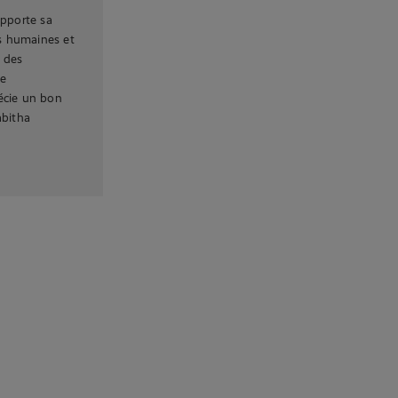
apporte sa
s humaines et
t des
ne
écie un bon
abitha