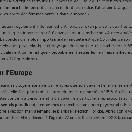
reuses critiques formulées à l’encontre de Hite, douze féministes émin
 Ehrenreich, dénoncent la manière dont les médias l’attaquent, la qualif
e les droits des femmes partout dans le monde ».
critiquent également Hite. Ses échantillons, par exemple, sont qualifié
nt mille questionnaires ont été envoyés pour la recherche
Women and L
 La conclusion la plus importante de l’enquête est que 95 % des personn
e violence psychologique et physique de la part de leur mari. Selon le 
incipalement par le fait que « probablement seules les femmes malheure
 aux 127 questions ».
r l’Europe
nce à sa citoyenneté américaine après que son travail et elle-même aien
s. Elle écrit plus tard : « J’ai perdu ma citoyenneté en 1995. Après u
tes contre ma personne et mon travail, en particulier mes rapports sur l
 sentais plus libre de mener mes recherches dans mon pays natal ». Elle
ogne avec son mari allemand, le pianiste Friedrich Horicke. Après son divor
à Londres. Elle y décède à l’âge de 77 ans le 9 septembre 2020.
Lire au