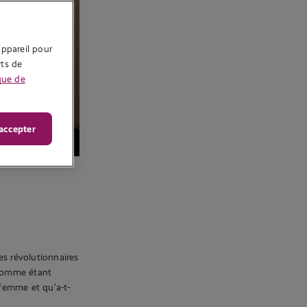
ppareil pour 
ts de 
que de
accepter
es révolutionnaires
 comme étant
 femme et qu’a-t-