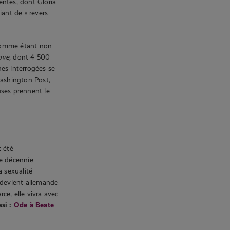
entes, dont Gloria
iant de « revers
s comme étant non
ove
, dont 4 500
es interrogées se
Washington Post,
uses prennent le
t été
ne décennie
a sexualité
 devient allemande
ce, elle vivra avec
ssi :
Ode à Beate