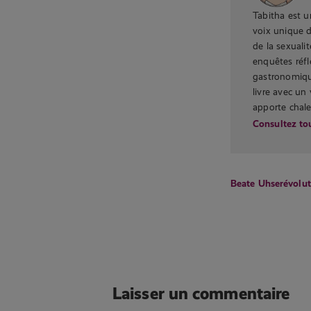
Tabitha est u
voix unique 
de la sexualit
enquêtes réfl
gastronomique
livre avec un
apporte chale
Consultez tou
Beate Uhse
révolut
Laisser un commentaire