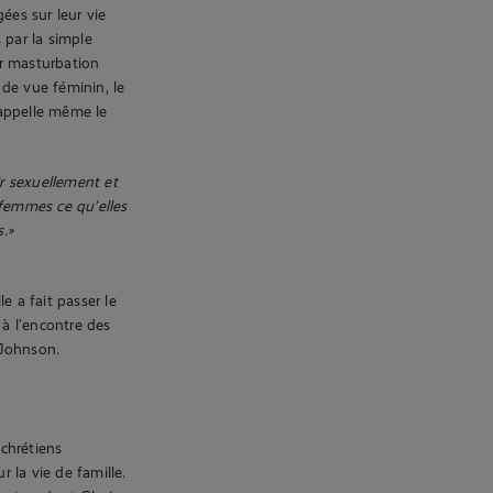
ées sur leur vie
 par la simple
ar masturbation
de vue féminin, le
appelle même le
ir sexuellement et
 femmes ce qu’elles
.»
e a fait passer le
 à l’encontre des
 Johnson.
 chrétiens
 la vie de famille.