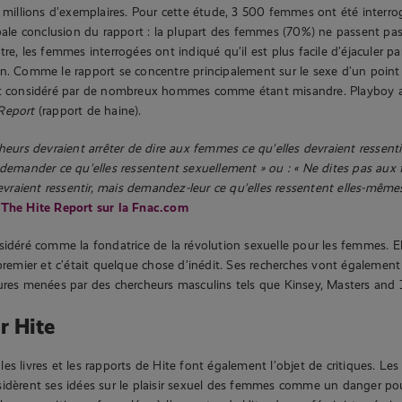
8 millions d’exemplaires. Pour cette étude, 3 500 femmes ont été interrog
ipale conclusion du rapport : la plupart des femmes (70%) ne passent pas
tre, les femmes interrogées ont indiqué qu’il est plus facile d’éjaculer p
n. Comme le rapport se concentre principalement sur le sexe d’un point 
st considéré par de nombreux hommes comme étant misandre. Playboy 
Report
(rapport de haine).
cheurs devraient arrêter de dire aux femmes ce qu’elles devraient ressent
emander ce qu’elles ressentent sexuellement » ou : « Ne dites pas aux
evraient ressentir, mais demandez-leur ce qu’elles ressentent elles-mêmes
The Hite Report sur la Fnac.com
sidéré comme la fondatrice de la révolution sexuelle pour les femmes. Ell
 premier et c’était quelque chose d’inédit. Ses recherches vont également
ures menées par des chercheurs masculins tels que Kinsey, Masters and
r Hite
s livres et les rapports de Hite font également l’objet de critiques. Les
idèrent ses idées sur le plaisir sexuel des femmes comme un danger pour