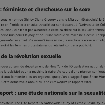
: féministe et chercheuse sur le sexe
 sous le nom de Shirley Diana Gregory dans le Missouri (États-Unis) le 
toire en Floride et a ensuite travaillé sur son doctorat à l’Université de 
des lorsqu’elle n’est pas autorisée à écrire sa thèse sur la sexualité fémi
é seins nus pour Playboy et pour une marque de machine à écrire. Lorsqu
ypewriter so smart she doesn’t have to be
(La machine à écrire si intelli
a rejoint les femmes protestataires qui étaient contre la publicité.
de la révolution sexuelle
marquer au sein du département de New York de l’Organisation national
re la publicité pour la machine à écrire. Au cours d’une réunion sur l’or
r si tout le monde a eu un orgasme, quelqu’un a suggéré que Shere Hite
t. Cette démarche a abouti au
The Hite Report
(le rapport Hite).
eport : une étude nationale sur la sexualit
s novateur, The Hite Report : A Nationwide Study of Female Sexuality, a 