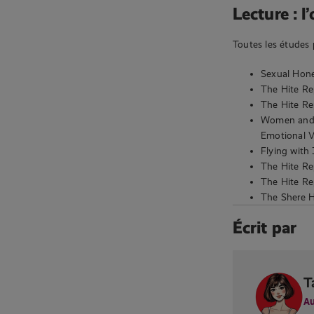
Lecture : l
Toutes les études 
Sexual Hon
The Hite Re
The Hite Re
Women and L
Emotional V
Flying with 
The Hite Re
The Hite Rep
The Shere H
Écrit par
T
Au