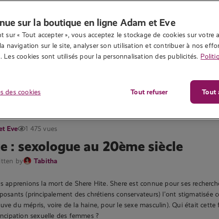
nue sur la boutique en ligne Adam et Eve
t sur « Tout accepter », vous acceptez le stockage de cookies sur votre a
la navigation sur le site, analyser son utilisation et contribuer à nos effor
 Les cookies sont utilisés pour la personnalisation des publicités.
Politi
s des cookies
Tout refuser
Tout 
et Eve
1 475 vues
te : sexologue au 20ème siècle
itten by
Tabitha
us apprenions la mort de Shere Hite. Shere est connue pour ses recherch
pposants (principalement des chrétiens conservateurs) l’ont stigmatisée
uve du mépris, voire de la haine, pour le sexe masculin). Qui était cette
mancipation sexuelle des femmes ?