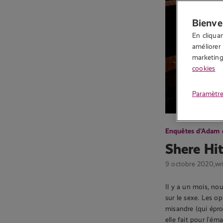
Bienve
En cliquan
améliorer 
marketing.
cookies
Paramètre
Enquêtes d'Adam 
Shere Hi
9 octobre 2020,
wr
Il y a un mois, no
sur le sexe. Les o
misandre (qui épro
elle fait pour l’é