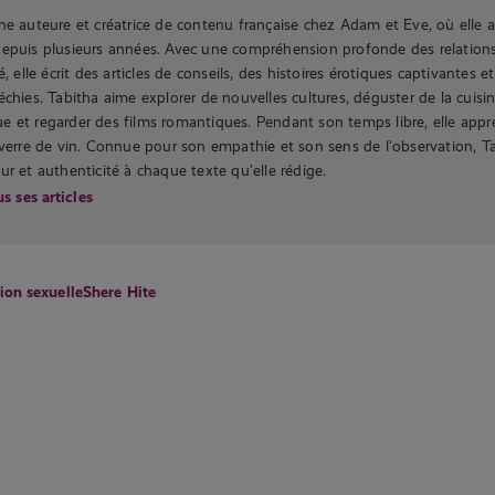
ne auteure et créatrice de contenu française chez Adam et Eve, où elle 
depuis plusieurs années. Avec une compréhension profonde des relation
é, elle écrit des articles de conseils, des histoires érotiques captivantes e
échies. Tabitha aime explorer de nouvelles cultures, déguster de la cuisi
 et regarder des films romantiques. Pendant son temps libre, elle appr
 verre de vin. Connue pour son empathie et son sens de l’observation, T
ur et authenticité à chaque texte qu’elle rédige.
s ses articles
ion sexuelle
Shere Hite