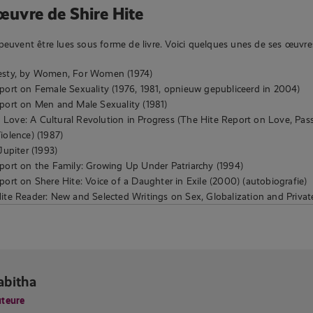
’œuvre de Shire Hite
peuvent être lues sous forme de livre. Voici quelques unes de ses œuvres
esty, by Women, For Women (1974)
port on Female Sexuality (1976, 1981, opnieuw gepubliceerd in 2004)
port on Men and Male Sexuality (1981)
ove: A Cultural Revolution in Progress (The Hite Report on Love, Pas
iolence) (1987)
Jupiter (1993)
port on the Family: Growing Up Under Patriarchy (1994)
ort on Shere Hite: Voice of a Daughter in Exile (2000) (autobiografie)
ite Reader: New and Selected Writings on Sex, Globalization and Privat
abitha
teure