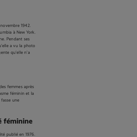
2 novembre 1942.
Columbia à New York.
nine. Pendant ses
’elle a vu la photo
gente qu’elle n’a
e des femmes après
gasme féminin et la
 fasse une
é féminine
été publié en 1976.