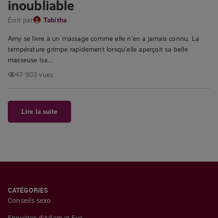
inoubliable
Écrit par
Tabitha
Amy se livre à un massage comme elle n’en a jamais connu. La
température grimpe rapidement lorsqu’elle aperçoit sa belle
masseuse Isa…
47 903 vues
Lire la suite
CATÉGORIES
Conseils sexo
Enquêtes d’Adam et Eve