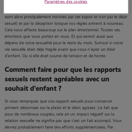
Paramètres des cookies
En l’absence de grossesse, votre vie est rythmée par l’espoir qui
accompagne chaque période d’ovulation (et les rapports sexuels
sont alors principalement motivés par cet espoir et non par le désir
sexuel) et par la déception lorsque vos règles arrivent à nouveau.
Cela vous affecte beaucoup sur le plan émotionnel. Toutes ces
émotions que vous portez en vous. Et qui seront aussi aux
dépens de votre sexualité pour le reste du mois. Surtout si votre
vie sexuelle était déjà fragile avant que vous n’ayez un désir
d’enfant. Ou si elle était source de tension et de honte.
Comment faire pour que les rapports
sexuels restent agréables avec un
souhait d’enfant ?
Si vous remarquez que vos rapport sexuels pour concevoir
priment désormais sur le plaisir et le désir, agissez. Le fait que
pour de nombreux couples, cela ait un impact négatif sur la
relation sexuelle ne signifie pas que c’est un fait accompli. Vous
devrez probablement faire des efforts supplémentaires. Par