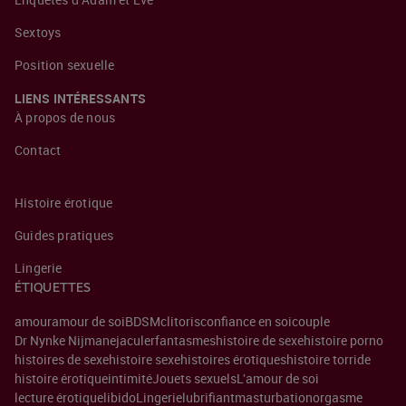
Sextoys
Position sexuelle
LIENS INTÉRESSANTS
À propos de nous
Contact
Histoire érotique
Guides pratiques
Lingerie
ÉTIQUETTES
amour
amour de soi
BDSM
clitoris
confiance en soi
couple
Dr Nynke Nijman
ejaculer
fantasmes
histoire de sexe
histoire porno
histoires de sexe
histoire sexe
histoires érotiques
histoire torride
histoire érotique
intimité
Jouets sexuels
L'amour de soi
lecture érotique
libido
Lingerie
lubrifiant
masturbation
orgasme