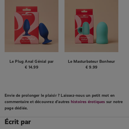
Le Plug Anal Génial par
Le Masturbateur Bonheur
Adam & Eve - Plug anal -
par Adam & Eve -
€
14.99
€
9.99
Bleu
Masturbateur manuel - Vert
Envie de prolonger le plaisir ? Laissez-nous un petit mot en
commentaire et découvrez d’autres
histoires érotiques
sur notre
page dédiée.
Écrit par