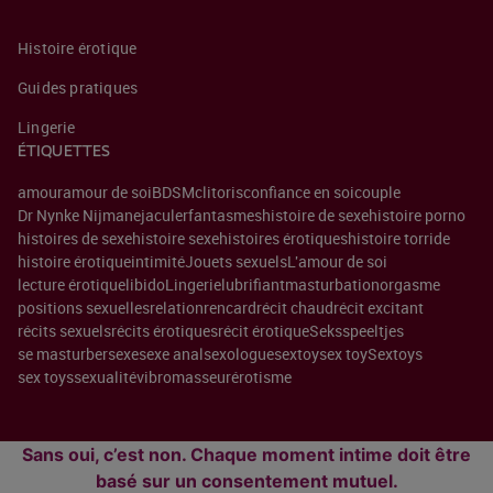
Histoire érotique
Guides pratiques
Lingerie
ÉTIQUETTES
amour
amour de soi
BDSM
clitoris
confiance en soi
couple
Dr Nynke Nijman
ejaculer
fantasmes
histoire de sexe
histoire porno
histoires de sexe
histoire sexe
histoires érotiques
histoire torride
histoire érotique
intimité
Jouets sexuels
L'amour de soi
lecture érotique
libido
Lingerie
lubrifiant
masturbation
orgasme
positions sexuelles
relation
rencard
récit chaud
récit excitant
récits sexuels
récits érotiques
récit érotique
Seksspeeltjes
se masturber
sexe
sexe anal
sexologue
sextoy
sex toy
Sextoys
sex toys
sexualité
vibromasseur
érotisme
Sans oui, c’est non. Chaque moment intime doit être
basé sur un consentement mutuel.