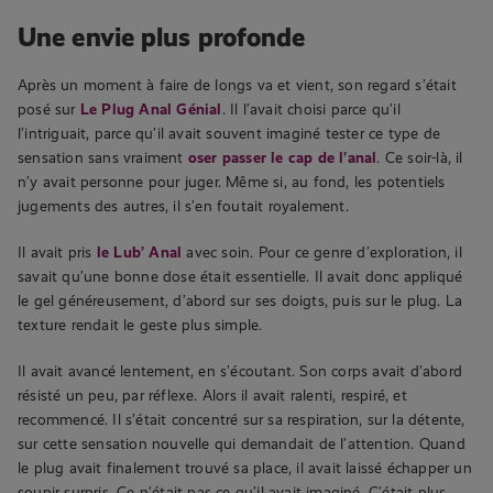
Une envie plus profonde
Après un moment à faire de longs va et vient, son regard s’était
posé sur
Le Plug Anal Génial
. Il l’avait choisi parce qu’il
l’intriguait, parce qu’il avait souvent imaginé tester ce type de
sensation sans vraiment
oser passer le cap de l’anal
. Ce soir-là, il
n’y avait personne pour juger. Même si, au fond, les potentiels
jugements des autres, il s’en foutait royalement.
Il avait pris
le Lub’ Anal
avec soin. Pour ce genre d’exploration, il
savait qu’une bonne dose était essentielle. Il avait donc appliqué
le gel généreusement, d’abord sur ses doigts, puis sur le plug. La
texture rendait le geste plus simple.
Il avait avancé lentement, en s’écoutant. Son corps avait d’abord
résisté un peu, par réflexe. Alors il avait ralenti, respiré, et
recommencé. Il s’était concentré sur sa respiration, sur la détente,
sur cette sensation nouvelle qui demandait de l’attention. Quand
le plug avait finalement trouvé sa place, il avait laissé échapper un
soupir surpris. Ce n’était pas ce qu’il avait imaginé. C’était plus