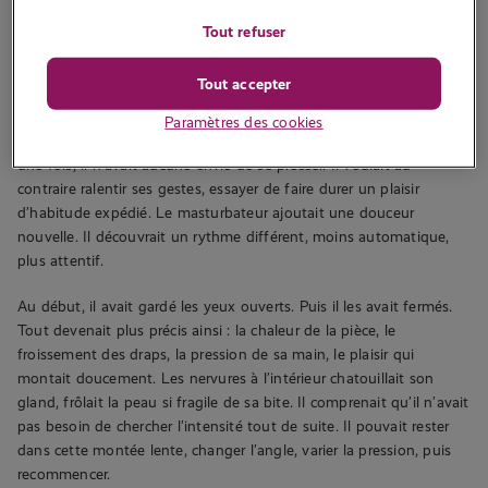
sensation plus douce et agréable que ses gestes habituels. Avant
Tout refuser
de l’utiliser, il avait pris le temps de respirer, puis d’appliquer un
peu de lubrifiant. La sensation fraîche sur sa peau l’avait surpris,
Tout accepter
avant de le détendre presque aussitôt.
Paramètres des cookies
Très vite, son corps avait répondu présent à l’appel. Pourtant pour
une fois, il n’avait aucune envie de se presser. Il voulait au
contraire ralentir ses gestes, essayer de faire durer un plaisir
d’habitude expédié. Le masturbateur ajoutait une douceur
nouvelle. Il découvrait un rythme différent, moins automatique,
plus attentif.
Au début, il avait gardé les yeux ouverts. Puis il les avait fermés.
Tout devenait plus précis ainsi : la chaleur de la pièce, le
froissement des draps, la pression de sa main, le plaisir qui
montait doucement. Les nervures à l’intérieur chatouillait son
gland, frôlait la peau si fragile de sa bite. Il comprenait qu’il n’avait
pas besoin de chercher l’intensité tout de suite. Il pouvait rester
dans cette montée lente, changer l’angle, varier la pression, puis
recommencer.