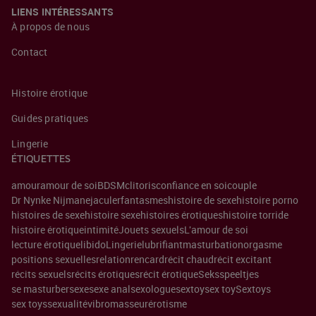
LIENS INTÉRESSANTS
À propos de nous
Contact
Histoire érotique
Guides pratiques
Lingerie
ÉTIQUETTES
amour
amour de soi
BDSM
clitoris
confiance en soi
couple
Dr Nynke Nijman
ejaculer
fantasmes
histoire de sexe
histoire porno
histoires de sexe
histoire sexe
histoires érotiques
histoire torride
histoire érotique
intimité
Jouets sexuels
L'amour de soi
lecture érotique
libido
Lingerie
lubrifiant
masturbation
orgasme
positions sexuelles
relation
rencard
récit chaud
récit excitant
récits sexuels
récits érotiques
récit érotique
Seksspeeltjes
se masturber
sexe
sexe anal
sexologue
sextoy
sex toy
Sextoys
sex toys
sexualité
vibromasseur
érotisme