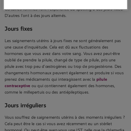
Certaines femmes font l’expérience du spotting à des jours fixes.
D’autres l’ont à des jours alternés.
Jours fixes
Les saignements utérins à jours fixes ne sont généralement pas
une cause d’inquiétude. Cela est dû aux fluctuations des
hormones que vous avez dans votre sang. Vous avez peut-être
oublié de prendre la pilule, changé de type de pilule, pris une
pilule avec trop peu d’œstrogènes ou trop de progestérone. Des
changements hormonaux peuvent également se produire si vous
prenez des médicaments qui interagissent avec la
pilule
contraceptive
ou qui contiennent également des hormones,
comme le millepertuis ou des antiépileptiques.
Jours irréguliers
Vous souffrez de saignements utérins à des moments irréguliers ?
Cela peut être le cas si vous avez récemment eu un stérilet
hormonal. Ou peut-être avez-vous une IST, telle que la chlamydia.