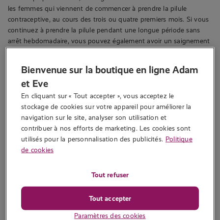
les femmes qui viennent de commencer à prendre la pilule
contraceptive, au cours des trois ou quatre premiers mois. Si vous
continuez à prendre la pilule pendant une longue période sans
arrêt hebdomadaire, vous pouvez également avoir un saignement
important. Un saignement important n’a aucun effet sur
l’efficacité de votre pilule contraceptive : vous continuez à être
Bienvenue sur la boutique en ligne Adam
protégée contre les risques de grossesse.
et Eve
Lire aussi :
Douleur après les rapports sexuels : les causes
En cliquant sur « Tout accepter », vous acceptez le 
stockage de cookies sur votre appareil pour améliorer la 
Combien de temps dure un
navigation sur le site, analyser son utilisation et 
contribuer à nos efforts de marketing. Les cookies sont 
saignement utérin ?
utilisés pour la personnalisation des publicités.
Politique
de cookies
En général, le spotting ne dure pas plus d’une journée.
Cependant, certaines femmes trouvent que c’est exactement
Tout refuser
comme leurs règles normales, qui durent plusieurs jours.
Comment surviennent les
Tout accepter
saignements utérin ?
Paramètres des cookies