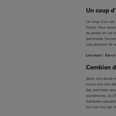
Un coup d’u
Un coup d’un soir 
future. Vous save
de jambe en l’air 
ponctuelle. Souven
une question de se
Lire aussi :
Est-ce
Combien de
Selon une étude m
moins une nuit de
des aventures sexu
scandinaves, où 37
Suédoises passent
soir une fois par m