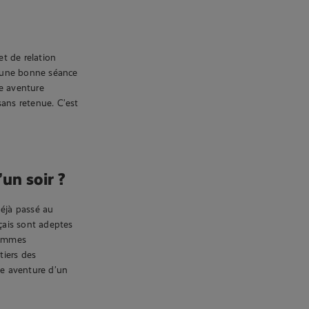
t de relation
r une bonne séance
le aventure
sans retenue. C’est
un soir ?
éjà passé au
çais sont adeptes
femmes
tiers des
e aventure d’un