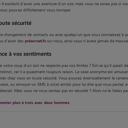
-il excitant d’avoir une aventure d’un soir, mais vous ne savez pas si vo
 vous pouvez difficilement vous tromper.
toute sécurité
de changement de contacts ou avec quelqu’un que vous connaissez à pei
us d’avoir des
préservatifs
sur vous, ainsi vous n’aurez jamais de mauvai
ance à vos sentiments
 votre coup d’un soir ne respecte pas vos limites ? Est-ce qu’il parait d
instinct, car il a quasiment toujours raison. Le sexe anonyme est amusa
trer chez vous en toute sécurité. Vous pouvez éventuellement le ramene
 sexe, ou envoyer un SMS à un(e) ami(e) pour lui dire que vous partez a
dresse). Mais vous ne vous sentez pas en sécurité ? Alors ne le faites pa
emier plan à trois avec deux hommes