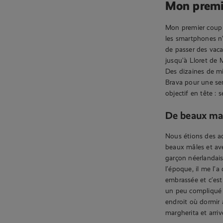
Mon premie
Mon premier coup d
les smartphones n’
de passer des vaca
jusqu’à Lloret de
Des dizaines de mi
Brava pour une sem
objectif en tête : 
De beaux mal
Nous étions des ad
beaux mâles et ave
garçon néerlandais 
l’époque, il me l’
embrassée et c’est
un peu compliqué 
endroit où dormir 
margherita et arriv