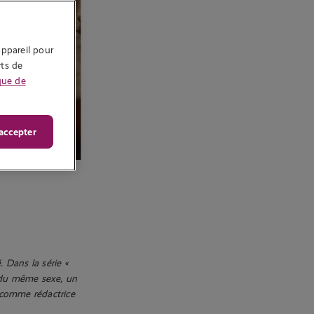
ppareil pour 
ts de 
que de
accepter
 Dans la série «
e du même sexe, un
e comme rédactrice