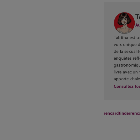
T
Au
Tabitha est u
voix unique 
de la sexualit
enquêtes réfl
gastronomique
livre avec un
apporte chale
Consultez tou
rencard
tinder
renc