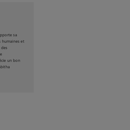
apporte sa
s humaines et
t des
ne
écie un bon
abitha