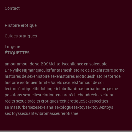
Contact
Histoire érotique
Guides pratiques
Lingerie
ÉTIQUETTES
amour
amour de soi
BDSM
clitoris
confiance en soi
couple
Dr Nynke Nijman
ejaculer
fantasmes
histoire de sexe
histoire porno
histoires de sexe
histoire sexe
histoires érotiques
histoire torride
histoire érotique
intimité
Jouets sexuels
L'amour de soi
lecture érotique
libido
Lingerie
lubrifiant
masturbation
orgasme
positions sexuelles
relation
rencard
récit chaud
récit excitant
récits sexuels
récits érotiques
récit érotique
Seksspeeltjes
se masturber
sexe
sexe anal
sexologue
sextoy
sex toy
Sextoys
sex toys
sexualité
vibromasseur
érotisme