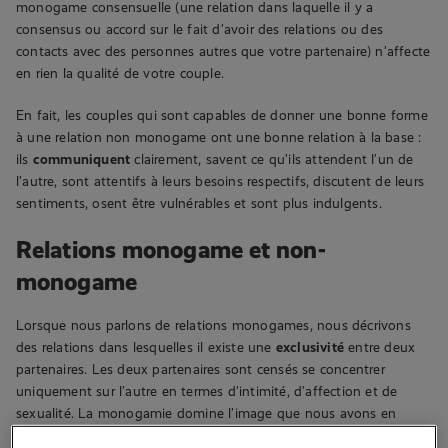
monogame consensuelle (une relation dans laquelle il y a
consensus ou accord sur le fait d’avoir des relations ou des
contacts avec des personnes autres que votre partenaire) n’affecte
en rien la qualité de votre couple.
En fait, les couples qui sont capables de donner une bonne forme
à une relation non monogame ont une bonne relation à la base :
ils
communiquent
clairement, savent ce qu’ils attendent l’un de
l’autre, sont attentifs à leurs besoins respectifs, discutent de leurs
sentiments, osent être vulnérables et sont plus indulgents.
Relations monogame et non-
monogame
Lorsque nous parlons de relations monogames, nous décrivons
des relations dans lesquelles il existe une
exclusivité
entre deux
partenaires. Les deux partenaires sont censés se concentrer
uniquement sur l’autre en termes d’intimité, d’affection et de
sexualité. La monogamie domine l’image que nous avons en
grandissant de la façon dont les relations se forment. Une relation