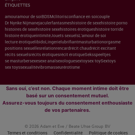
ÉTIQUETTES
amour
amour de soi
BDSM
clitoris
confiance en soi
couple
Dr Nynke Nijman
ejaculer
fantasmes
histoire de sexe
histoire porno
histoires de sexe
histoire sexe
histoires érotiques
histoire torride
histoire érotique
intimité
Jouets sexuels
L'amour de soi
lecture érotique
libido
Lingerie
lubrifiant
masturbation
orgasme
positions sexuelles
relation
rencard
récit chaud
récit excitant
récits sexuels
récits érotiques
récit érotique
Seksspeeltjes
se masturber
sexe
sexe anal
sexologue
sextoy
sex toy
Sextoys
sex toys
sexualité
vibromasseur
érotisme
Sans oui, c’est non. Chaque moment intime doit être
basé sur un consentement mutuel.
Assurez-vous toujours du consentement enthousiaste
de vos partenaires.
© 2026 Adam et Eve / Beate Uhse Group BV
Termes et conditions
Confidentialité
Politique de cookies