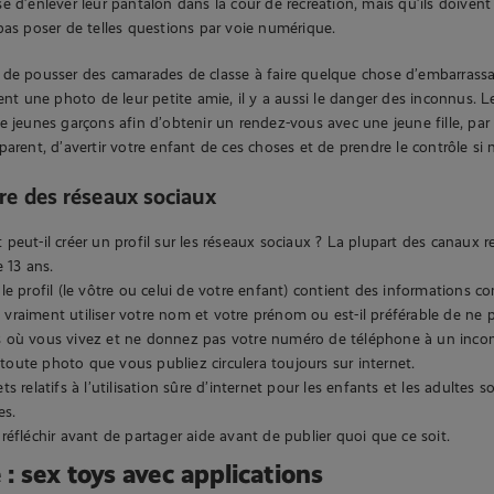
e d’enlever leur pantalon dans la cour de récréation, mais qu’ils doiven
pas poser de telles questions par voie numérique.
 de pousser des camarades de classe à faire quelque chose d’embarrass
lent une photo de leur petite amie, il y a aussi le danger des inconnus.
e jeunes garçons afin d’obtenir un rendez-vous avec une jeune fille, par
arent, d’avertir votre enfant de ces choses et de prendre le contrôle si n
ûre des réseaux sociaux
 peut-il créer un profil sur les réseaux sociaux ? La plupart des canaux 
 13 ans.
 le profil (le vôtre ou celui de votre enfant) contient des informations con
vraiment utiliser votre nom et votre prénom ou est-il préférable de ne pa
s où vous vivez et ne donnez pas votre numéro de téléphone à un inco
oute photo que vous publiez circulera toujours sur internet.
ets relatifs à l’utilisation sûre d’internet pour les enfants et les adultes 
es.
 réfléchir avant de partager aide avant de publier quoi que ce soit.
: sex toys avec applications