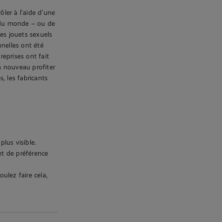
ôler à l’aide d’une
ut du monde – ou de
es jouets sexuels
nnelles ont été
reprises ont fait
 à nouveau profiter
s, les fabricants
plus visible.
et de préférence
ulez faire cela,