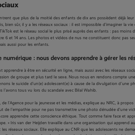
ociaux
trent que plus de la moitié des enfants de dix ans possèdent déjà leur
, bien sûr, il y a les réseaux sociaux : il est impossible d’imaginer la vie
TikTok est le réseau social le plus prisé auprès des enfants : pas moins
ntre 6 et 14 ans. Les photos et vidéos de nus ne constituent donc pas s
ais aussi pour les enfants.
re numérique : nous devons apprendre à gérer les r
t apprendre à être en sécurité en ligne, mais aussi avec les réseaux socia
ssion de groupe et plus tard le sexe. Nous nous en rendons compte une
nons le suicide d’un(e) adolescent(e) à cause de la divulgation d’une p
us l’avons tous vu lors du scandale avec Bilal Wahib.
de l’Agence pour la jeunesse et les médias, explique au NRC, à propos 
 faut de l’empathie pour ne pas transmettre une photo dénudée d’une vict
core apprendre cette conscience éthique. Tout comme faire face et appre
upe. » Iris van der Heijden travaille dans une organisation qui apprend a
 les réseaux sociaux. Elle explique au CNR que les adolescents ne dema