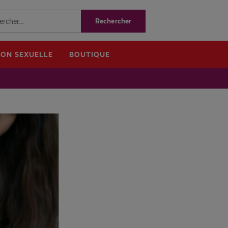
ION SEXUELLE
BOUTIQUE