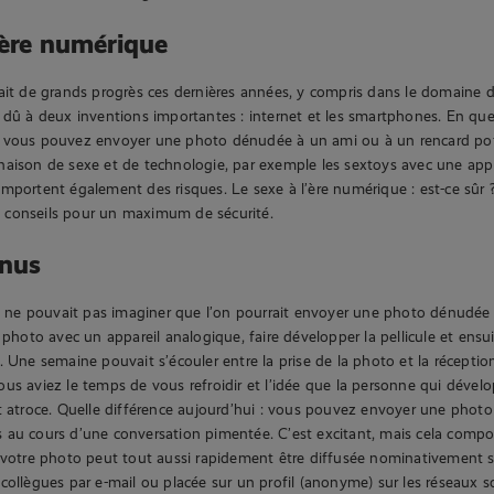
l’ère numérique
ait de grands progrès ces dernières années, y compris dans le domaine de
 dû à deux inventions importantes : internet et les smartphones. En quel
 vous pouvez envoyer une photo dénudée à un ami ou à un rencard pot
aison de sexe et de technologie, par exemple les sextoys avec une appli
mportent également des risques. Le sexe à l’ère numérique : est-ce sûr
conseils pour un maximum de sécurité.
 nus
on ne pouvait pas imaginer que l’on pourrait envoyer une photo dénudée 
 photo avec un appareil analogique, faire développer la pellicule et ensu
. Une semaine pouvait s’écouler entre la prise de la photo et la réception
us aviez le temps de vous refroidir et l’idée que la personne qui dévelo
t atroce. Quelle différence aujourd’hui : vous pouvez envoyer une photo
au cours d’une conversation pimentée. C’est excitant, mais cela compo
e votre photo peut tout aussi rapidement être diffusée nominativement
collègues par e-mail ou placée sur un profil (anonyme) sur les réseaux s