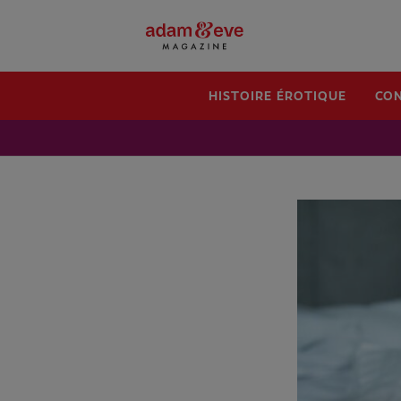
HISTOIRE ÉROTIQUE
CON