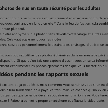
hotos de nus en toute sécurité pour les adultes
oment pour réfléchir si vous voulez vraiment envoyer une photo de vo
ez-vous confiance en lui ou en elle ? Dans le feu de l’action, cela sembl
-heure plus tard.
 d’être anonyme sur la photo : sans dévoiler votre visage et autres él
les. Cela vaut également pour les vidéos.
onnaissez pas personnellement le destinataire, envisagez d’utiliser un a
am, vous pouvez utiliser des photos éphémères dans un message privé.
 disparaîtra. Si quelqu’un fait une capture d’écran, vous en serez infor
ement expérimenter les photos éphémères dès que vous mettez fin à u
vidéos pendant les rapports sexuels
i excitant et ça peut l’être, mais comment vous sentiriez-vous si un ex 
ous ? Kim Kardashian en a payé les frais, mais les chances qu’un ex en 
lus grandes que celles de devenir soudainement millionnaire. Vous ten
 sexe ? Faites-la sur votre propre smartphone et effacez la vidéo après.