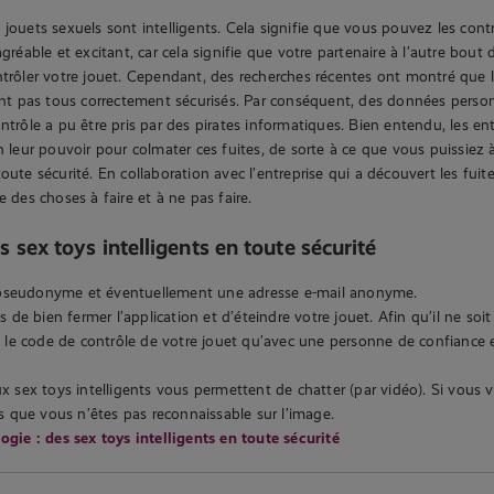
jouets sexuels sont intelligents. Cela signifie que vous pouvez les contr
agréable et excitant, car cela signifie que votre partenaire à l’autre bo
ntrôler votre jouet. Cependant, des recherches récentes ont montré que l
ient pas tous correctement sécurisés. Par conséquent, des données perso
ntrôle a pu être pris par des pirates informatiques. Bien entendu, les ent
en leur pouvoir pour colmater ces fuites, de sorte à ce que vous puissiez
oute sécurité. En collaboration avec l’entreprise qui a découvert les fuite
e des choses à faire et à ne pas faire.
es sex toys intelligents en toute sécurité
 pseudonyme et éventuellement une adresse e-mail anonyme.
 de bien fermer l’application et d’éteindre votre jouet. Afin qu’il ne soit 
 le code de contrôle de votre jouet qu’avec une personne de confiance 
sex toys intelligents vous permettent de chatter (par vidéo). Si vous vo
 que vous n’êtes pas reconnaissable sur l’image.
ogie : des sex toys intelligents en toute sécurité