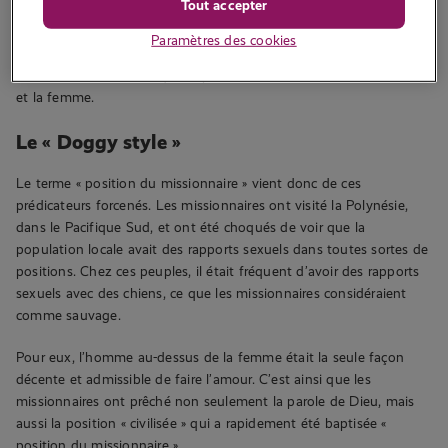
Tout accepter
et non civilisés, qui se livraient secrètement à des plaisirs oraux,
anaux ou homosexuels. La position du missionnaire était en
Paramètres des cookies
somme considérée comme pure et innocente, en phase avec
comment Dieu voulait que la procréation se fasse entre l’homme
et la femme.
Le « Doggy style »
Le terme « position du missionnaire » vient donc de ces
prédicateurs forcenés. Les missionnaires ont visité la Polynésie,
dans le Pacifique Sud, et ont été choqués de voir que la
population locale avait des rapports sexuels dans toutes sortes de
positions. Chez ces peuples, il était fréquent d’avoir des rapports
sexuels avec des chiens, ce que les missionnaires considéraient
comme sauvage.
Pour eux, l’homme au-dessus de la femme était la seule façon
décente et admissible de faire l’amour. C’est ainsi que les
missionnaires ont prêché non seulement la parole de Dieu, mais
aussi la position « civilisée » qui a rapidement été baptisée «
position du missionnaire ».