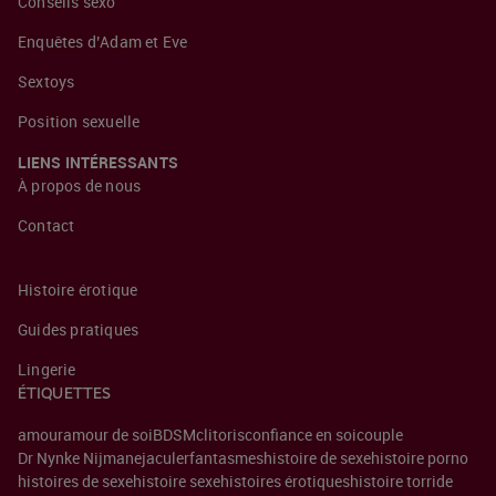
Conseils sexo
Enquêtes d’Adam et Eve
Sextoys
Position sexuelle
LIENS INTÉRESSANTS
À propos de nous
Contact
Histoire érotique
Guides pratiques
Lingerie
ÉTIQUETTES
amour
amour de soi
BDSM
clitoris
confiance en soi
couple
Dr Nynke Nijman
ejaculer
fantasmes
histoire de sexe
histoire porno
histoires de sexe
histoire sexe
histoires érotiques
histoire torride