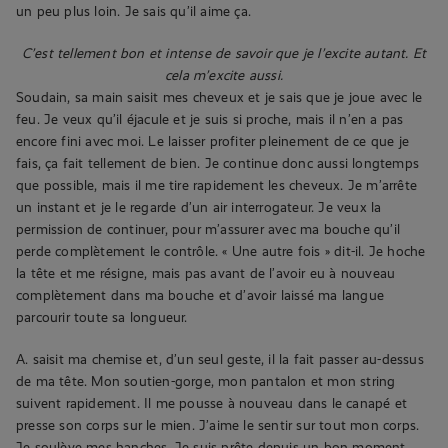
un peu plus loin. Je sais qu’il aime ça.
C’est tellement bon et intense de savoir que je l’excite autant. Et
cela m’excite aussi.
Soudain, sa main saisit mes cheveux et je sais que je joue avec le
feu. Je veux qu’il éjacule et je suis si proche, mais il n’en a pas
encore fini avec moi. Le laisser profiter pleinement de ce que je
fais, ça fait tellement de bien. Je continue donc aussi longtemps
que possible, mais il me tire rapidement les cheveux. Je m’arrête
un instant et je le regarde d’un air interrogateur. Je veux la
permission de continuer, pour m’assurer avec ma bouche qu’il
perde complètement le contrôle. « Une autre fois » dit-il. Je hoche
la tête et me résigne, mais pas avant de l’avoir eu à nouveau
complètement dans ma bouche et d’avoir laissé ma langue
parcourir toute sa longueur.
A. saisit ma chemise et, d’un seul geste, il la fait passer au-dessus
de ma tête. Mon soutien-gorge, mon pantalon et mon string
suivent rapidement. Il me pousse à nouveau dans le canapé et
presse son corps sur le mien. J’aime le sentir sur tout mon corps.
Je soulève mes hanches. Je suis prête depuis un bon moment.