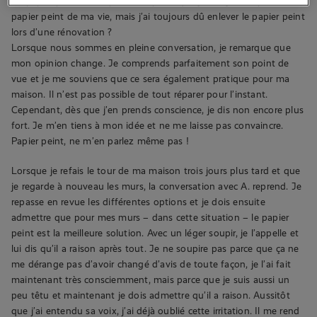
du papier peint. C’est peut-être parce que je n’ai jamais posé de
papier peint de ma vie, mais j’ai toujours dû enlever le papier peint
lors d’une rénovation ?
Lorsque nous sommes en pleine conversation, je remarque que
mon opinion change. Je comprends parfaitement son point de
vue et je me souviens que ce sera également pratique pour ma
maison. Il n’est pas possible de tout réparer pour l’instant.
Cependant, dès que j’en prends conscience, je dis non encore plus
fort. Je m’en tiens à mon idée et ne me laisse pas convaincre.
Papier peint, ne m’en parlez même pas !
Lorsque je refais le tour de ma maison trois jours plus tard et que
je regarde à nouveau les murs, la conversation avec A. reprend. Je
repasse en revue les différentes options et je dois ensuite
admettre que pour mes murs – dans cette situation – le papier
peint est la meilleure solution. Avec un léger soupir, je l’appelle et
lui dis qu’il a raison après tout. Je ne soupire pas parce que ça ne
me dérange pas d’avoir changé d’avis de toute façon, je l’ai fait
maintenant très consciemment, mais parce que je suis aussi un
peu têtu et maintenant je dois admettre qu’il a raison. Aussitôt
que j’ai entendu sa voix, j’ai déjà oublié cette irritation. Il me rend