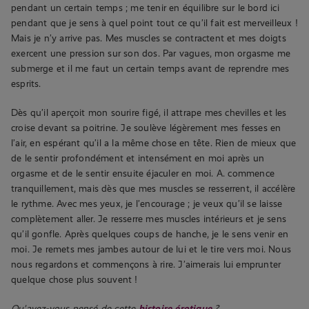
pendant un certain temps ; me tenir en équilibre sur le bord ici
pendant que je sens à quel point tout ce qu’il fait est merveilleux !
Mais je n’y arrive pas. Mes muscles se contractent et mes doigts
exercent une pression sur son dos. Par vagues, mon orgasme me
submerge et il me faut un certain temps avant de reprendre mes
esprits.
Dès qu’il aperçoit mon sourire figé, il attrape mes chevilles et les
croise devant sa poitrine. Je soulève légèrement mes fesses en
l’air, en espérant qu’il a la même chose en tête. Rien de mieux que
de le sentir profondément et intensément en moi après un
orgasme et de le sentir ensuite éjaculer en moi. A. commence
tranquillement, mais dès que mes muscles se resserrent, il accélère
le rythme. Avec mes yeux, je l’encourage ; je veux qu’il se laisse
complètement aller. Je resserre mes muscles intérieurs et je sens
qu’il gonfle. Après quelques coups de hanche, je le sens venir en
moi. Je remets mes jambes autour de lui et le tire vers moi. Nous
nous regardons et commençons à rire. J’aimerais lui emprunter
quelque chose plus souvent !
Qu’avez-vous pensé de cette
histoire érotique
?