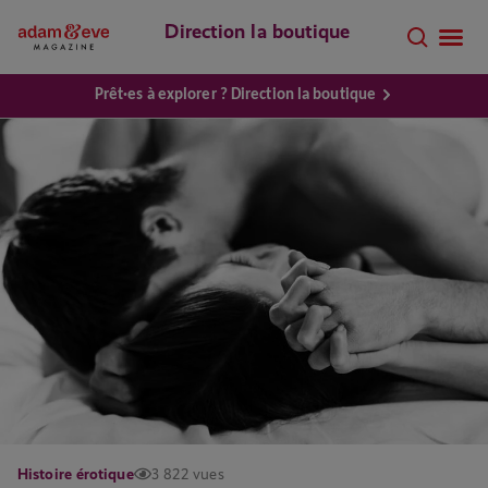
Direction la boutique
Prêt·es à explorer ? Direction la boutique
Histoire érotique
3 822 vues