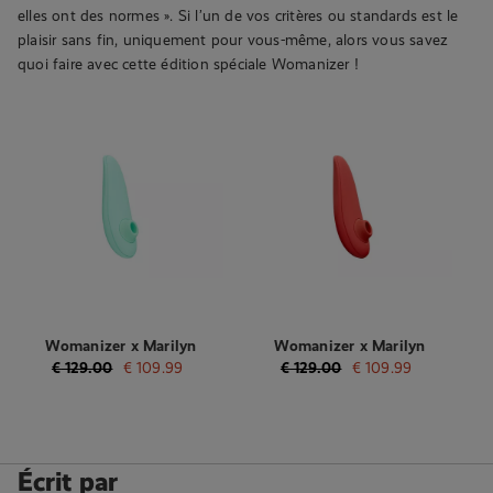
elles ont des normes ». Si l’un de vos critères ou standards est le
plaisir sans fin, uniquement pour vous-même, alors vous savez
quoi faire avec cette édition spéciale Womanizer !
Womanizer x Marilyn
Womanizer x Marilyn
Monroe - Stimulateur
Monroe - Stimulateur
€
129.00
€
109.99
€
129.00
€
109.99
clitoridien à air pulsé -
clitoridien à air pulsé -
Menthe
Rouge
Écrit par