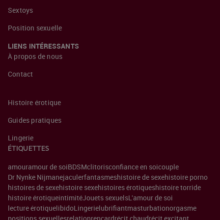
Sextoys
Position sexuelle
LIENS INTÉRESSANTS
À propos de nous
Contact
Histoire érotique
Guides pratiques
Lingerie
ÉTIQUETTES
amour
amour de soi
BDSM
clitoris
confiance en soi
couple
Dr Nynke Nijman
ejaculer
fantasmes
histoire de sexe
histoire porno
histoires de sexe
histoire sexe
histoires érotiques
histoire torride
histoire érotique
intimité
Jouets sexuels
L'amour de soi
lecture érotique
libido
Lingerie
lubrifiant
masturbation
orgasme
positions sexuelles
relation
rencard
récit chaud
récit excitant