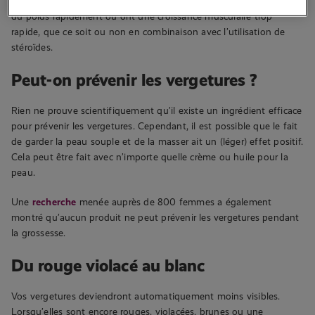
culturistes peuvent également en développer parce qu’ils prennent
du poids rapidement ou ont une croissance musculaire trop
rapide, que ce soit ou non en combinaison avec l’utilisation de
stéroïdes.
Peut-on prévenir les vergetures ?
Rien ne prouve scientifiquement qu’il existe un ingrédient efficace
pour prévenir les vergetures. Cependant, il est possible que le fait
de garder la peau souple et de la masser ait un (léger) effet positif.
Cela peut être fait avec n’importe quelle crème ou huile pour la
peau.
Une
recherche
menée auprès de 800 femmes a également
montré qu’aucun produit ne peut prévenir les vergetures pendant
la grossesse.
Du rouge violacé au blanc
Vos vergetures deviendront automatiquement moins visibles.
Lorsqu’elles sont encore rouges, violacées, brunes ou une