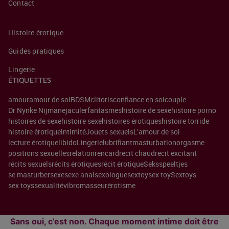
Contact
Histoire érotique
Guides pratiques
Lingerie
ÉTIQUETTES
amour
amour de soi
BDSM
clitoris
confiance en soi
couple
Dr Nynke Nijman
ejaculer
fantasmes
histoire de sexe
histoire porno
histoires de sexe
histoire sexe
histoires érotiques
histoire torride
histoire érotique
intimité
Jouets sexuels
L'amour de soi
lecture érotique
libido
Lingerie
lubrifiant
masturbation
orgasme
positions sexuelles
relation
rencard
récit chaud
récit excitant
récits sexuels
récits érotiques
récit érotique
Seksspeeltjes
se masturber
sexe
sexe anal
sexologue
sextoy
sex toy
Sextoys
sex toys
sexualité
vibromasseur
érotisme
Sans oui, c’est non. Chaque moment intime doit être