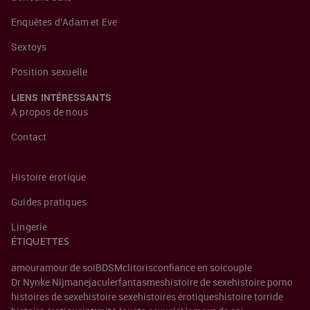
Enquêtes d’Adam et Eve
Sextoys
Position sexuelle
LIENS INTÉRESSANTS
À propos de nous
Contact
Histoire érotique
Guides pratiques
Lingerie
ÉTIQUETTES
amour
amour de soi
BDSM
clitoris
confiance en soi
couple
Dr Nynke Nijman
ejaculer
fantasmes
histoire de sexe
histoire porno
histoires de sexe
histoire sexe
histoires érotiques
histoire torride