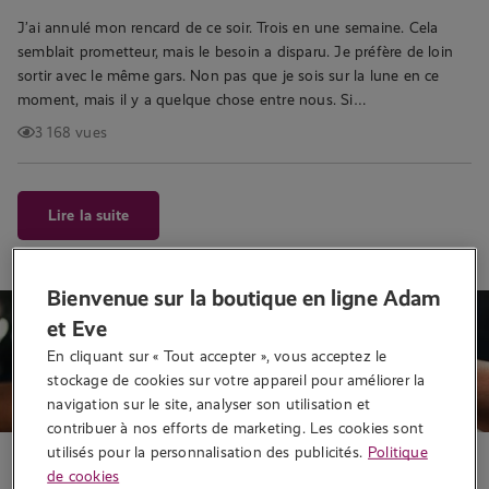
J’ai annulé mon rencard de ce soir. Trois en une semaine. Cela
semblait prometteur, mais le besoin a disparu. Je préfère de loin
sortir avec le même gars. Non pas que je sois sur la lune en ce
moment, mais il y a quelque chose entre nous. Si…
3 168 vues
Lire la suite
Bienvenue sur la boutique en ligne Adam
et Eve
En cliquant sur « Tout accepter », vous acceptez le 
stockage de cookies sur votre appareil pour améliorer la 
navigation sur le site, analyser son utilisation et 
contribuer à nos efforts de marketing. Les cookies sont 
utilisés pour la personnalisation des publicités.
Politique
Histoire érotique
de cookies