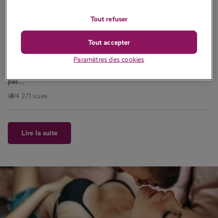
Histoire érotique : Blind date #2
Tout refuser
Écrit par
EvaElegante
Hier, j’ai eu un rencard merveilleux avec un homme encore plus
Tout accepter
merveilleux. Quelques heures plus tard, il est apparu clairement
Paramètres des cookies
que nous n’avions pas d’avenir ensemble, sauf pour passer un
bon moment. Les enfants, le mode de vie… nous ne sommes
pas…
4 271 vues
Lire la suite