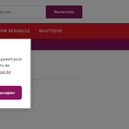
ION SEXUELLE
BOUTIQUE
ppareil pour 
ts de 
que de
accepter