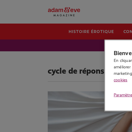
HISTOIRE ÉROTIQUE
CON
Bienve
En cliquan
améliorer 
cycle de réponses sexu
marketing.
cookies
Paramètre