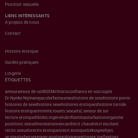
Position sexuelle
LIENS INTÉRESSANTS
À propos de nous
Contact
Histoire érotique
Guides pratiques
Lingerie
ÉTIQUETTES
amour
amour de soi
BDSM
clitoris
confiance en soi
couple
Dr Nynke Nijman
ejaculer
fantasmes
histoire de sexe
histoire porno
histoires de sexe
histoire sexe
histoires érotiques
histoire torride
histoire érotique
intimité
Jouets sexuels
L'amour de soi
lecture érotique
libido
Lingerie
lubrifiant
masturbation
orgasme
positions sexuelles
relation
rencard
récit chaud
récit excitant
récits sexuels
récits érotiques
récit érotique
Seksspeeltjes
se masturber
sexe
sexe anal
sexologue
sextoy
sex toy
Sextoys