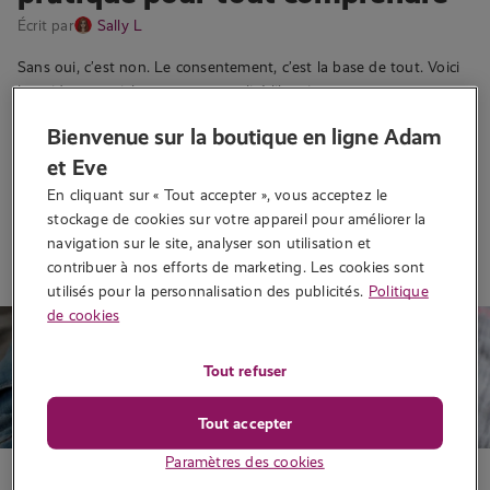
Écrit par
Sally L
Sans oui, c’est non. Le consentement, c’est la base de tout. Voici
le guide essentiel pour une sexualité libre, joyeuse et surtout,
respectueuse….
Bienvenue sur la boutique en ligne Adam
1 553 vues
et Eve
En cliquant sur « Tout accepter », vous acceptez le 
stockage de cookies sur votre appareil pour améliorer la 
Lire la suite
navigation sur le site, analyser son utilisation et 
contribuer à nos efforts de marketing. Les cookies sont 
utilisés pour la personnalisation des publicités.
Politique
de cookies
Tout refuser
Tout accepter
Paramètres des cookies
Conseils sexo