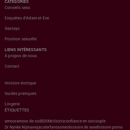
CATÉGORIES
Conseils sexo
Enquêtes d’Adam et Eve
Sextoys
Position sexuelle
LIENS INTÉRESSANTS
À propos de nous
Contact
Histoire érotique
Guides pratiques
Lingerie
ÉTIQUETTES
amour
amour de soi
BDSM
clitoris
confiance en soi
couple
Dr Nynke Nijman
ejaculer
fantasmes
histoire de sexe
histoire porno