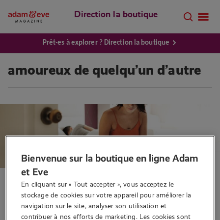
Direction la boutique
Prêt·es à explorer ? Direction la boutique
amoureux de quelqu’un d’autre
Bienvenue sur la boutique en ligne Adam
et Eve
Conseils sexo
En cliquant sur « Tout accepter », vous acceptez le 
stockage de cookies sur votre appareil pour améliorer la 
Être en couple et aimer
navigation sur le site, analyser son utilisation et 
quelqu’un d’autre, que faire ?
contribuer à nos efforts de marketing. Les cookies sont 