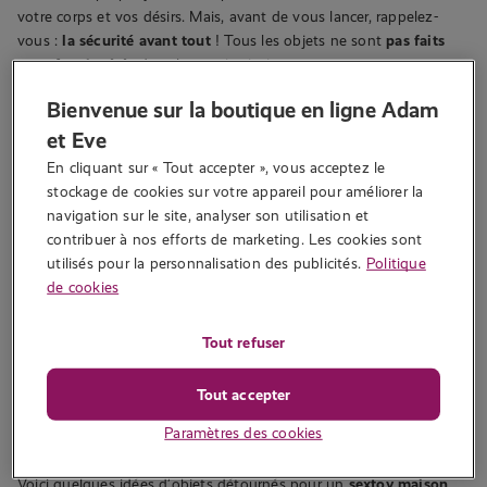
votre corps et vos désirs. Mais, avant de vous lancer, rappelez-
vous :
la sécurité avant tout
! Tous les objets ne sont
pas faits
pour être insérés
dans les parties intimes.
Bienvenue sur la boutique en ligne Adam
Les avantages des sextoys DIY
et Eve
Opter pour un sextoy maison offre plusieurs bénéfices :
En cliquant sur « Tout accepter », vous acceptez le 
stockage de cookies sur votre appareil pour améliorer la 
Économique
: Pas besoin de casser votre tirelire pour une
navigation sur le site, analyser son utilisation et 
dose de plaisir.
contribuer à nos efforts de marketing. Les cookies sont 
Créatif
: Laissez libre cours à votre imagination !
utilisés pour la personnalisation des publicités.
Politique
Écologique
: Réutilisez ou recyclez des objets du quotidien.
de cookies
Cela dit, si vous voulez des jouets spécialement conçus pour le
plaisir,
explorez la
boutique Adam et Eve
pour des options sûres
Tout refuser
et abordables.
Tout accepter
Des objets du quotidien pour des
plaisirs variés
Paramètres des cookies
Voici quelques idées d’objets détournés pour un
sextoy maison