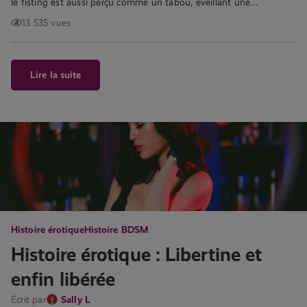
le fisting est aussi perçu comme un tabou, éveillant une…
13 535 vues
Lire la suite
Histoire érotique
Histoire BDSM
Histoire érotique : Libertine et
enfin libérée
Écrit par
Sally L