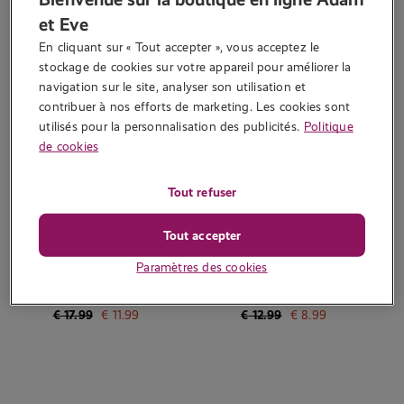
gaies comme le vert, l’aqua et le corail. Ils sont fabriqués en
et Eve
BioFeel, un bioplastique à base d’amidon de maïs. En plus d’être
biodégradables, les matériaux utilisés sont également faciles à
En cliquant sur « Tout accepter », vous acceptez le 
recycler.
stockage de cookies sur votre appareil pour améliorer la 
navigation sur le site, analyser son utilisation et 
contribuer à nos efforts de marketing. Les cookies sont 
utilisés pour la personnalisation des publicités.
Politique
de cookies
Tout refuser
Tout accepter
Paramètres des cookies
Vibro Gaia Eco - Bleu
Vibromasseur bullet Gaia
Eco - Vert
€
17.99
€
11.99
€
12.99
€
8.99