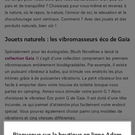
paix et de tranquillité ? Choisissez pour vous-même et revenez à
la nature, où le repos, la nature, l’amour de soi, la relaxation et le
chouchoutage sont centraux. Comment ? Avec des jouets et des
produits naturels, bien sûr !
Jouets naturels : les vibromasseurs éco de Gaia
Spécialement pour les écologistes, Blush Novelties a lancé la
collection Gaia
. Il s’agit d’une collection comprenant les premiers
vibromasseurs entièrement biodégradables. Par exemple, il existe
un puissant vibrateur à balles, qui stimule vos endroits les plus
intimes grâce à de puissantes vibrations. Le petit vibrateur bio est
facile à emporter dans votre trousse de toilette lorsque vous
partez en camping. Aimez-vous stimuler votre point G ? Alors
choisissez le vibrateur Eco point G de Gaia. Il est doté d’une tête
incurvée, ce qui permet d’atteindre plus facilement votre endroit
spécial. Vous pouvez également choisir parmi cinq modèles de
vibrations et cinq vitesses différentes.
Les
vibromasseurs de Gaia
sont disponibles dans des couleurs
Bienvenue sur la boutique en ligne Adam