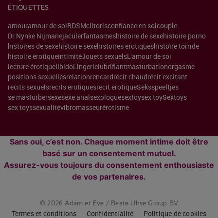
ÉTIQUETTES
amour
amour de soi
BDSM
clitoris
confiance en soi
couple
Dr Nynke Nijman
ejaculer
fantasmes
histoire de sexe
histoire porno
histoires de sexe
histoire sexe
histoires érotiques
histoire torride
histoire érotique
intimité
Jouets sexuels
L'amour de soi
lecture érotique
libido
Lingerie
lubrifiant
masturbation
orgasme
positions sexuelles
relation
rencard
récit chaud
récit excitant
récits sexuels
récits érotiques
récit érotique
Seksspeeltjes
se masturber
sexe
sexe anal
sexologue
sextoy
sex toy
Sextoys
sex toys
sexualité
vibromasseur
érotisme
Sans oui, c’est non. Chaque moment intime doit être
basé sur un consentement mutuel.
Assurez-vous toujours du consentement enthousiaste
de vos partenaires.
© 2026 Adam et Eve / Beate Uhse Group BV
Termes et conditions
Confidentialité
Politique de cookies