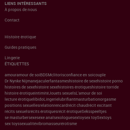
LIENS INTÉRESSANTS
À propos de nous
Contact
Histoire érotique
Guides pratiques
Lingerie
ÉTIQUETTES
amour
amour de soi
BDSM
clitoris
confiance en soi
couple
Dr Nynke Nijman
ejaculer
fantasmes
histoire de sexe
histoire porno
histoires de sexe
histoire sexe
histoires érotiques
histoire torride
histoire érotique
intimité
Jouets sexuels
L'amour de soi
lecture érotique
libido
Lingerie
lubrifiant
masturbation
orgasme
positions sexuelles
relation
rencard
récit chaud
récit excitant
récits sexuels
récits érotiques
récit érotique
Seksspeeltjes
se masturber
sexe
sexe anal
sexologue
sextoy
sex toy
Sextoys
sex toys
sexualité
vibromasseur
érotisme