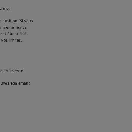
ormer.
e position. Si vous
n en même temps
nt être utilisés
 vos limites.
e en levrette.
pouvez également