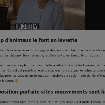
p d’animaux le font en levrette
tion de la levrette se dit « doggy style », mais les chiens ne sont pas les se
fes, les chevaux, les chameaux, les éléphants, les lions… le font aussi.
maux ne s’accouplent pas dans cette position, comme les baleines, les d
utres. Ce qui est peut-être le plus surprenant, c’est que les primates com
lus proches cousins en termes de morphologie et de mode de vie, n’ont
n levrette.
 position parfaite si les mouvements sont l
nes aiment faire l’amour, mais ce n’est pas toujours si facile. Pensez 