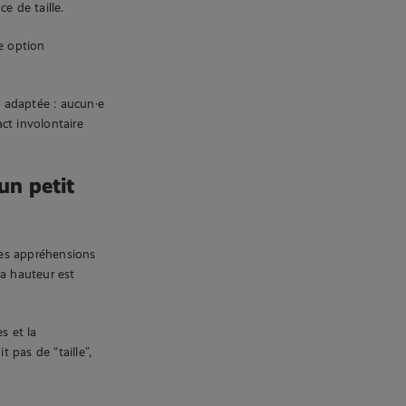
ce de taille.
e option
s adaptée : aucun·e
ct involontaire
un petit
 des appréhensions
la hauteur est
s et la
 pas de “taille”,