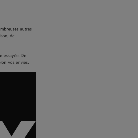
ombreuses autres
ison, de
re essayée. De
elon vos envies.