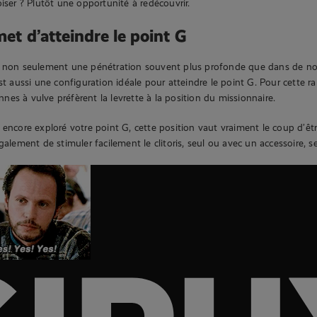
iser ? Plutôt une opportunité à redécouvrir.
met d’atteindre le point G
t non seulement une pénétration souvent plus profonde que dans de n
st aussi une configuration idéale pour atteindre le point G. Pour cette ra
es à vulve préfèrent la levrette à la position du missionnaire.
 encore exploré votre point G, cette position vaut vraiment le coup d’êt
galement de stimuler facilement le clitoris, seul ou avec un accessoire, s