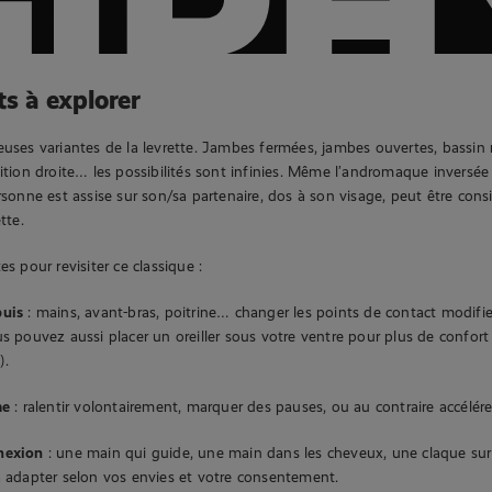
ts à explorer
euses variantes de la levrette. Jambes fermées, jambes ouvertes, bassin 
sition droite… les possibilités sont infinies. Même l’andromaque inversée
ersonne est assise sur son/sa partenaire, dos à son visage, peut être co
tte.
es pour revisiter ce classique :
puis
: mains, avant-bras, poitrine… changer les points de contact modi
s pouvez aussi placer un oreiller sous votre ventre pour plus de confort 
).
me
: ralentir volontairement, marquer des pauses, ou au contraire accélére
nexion
: une main qui guide, une main dans les cheveux, une claque sur 
à adapter selon vos envies et votre consentement.