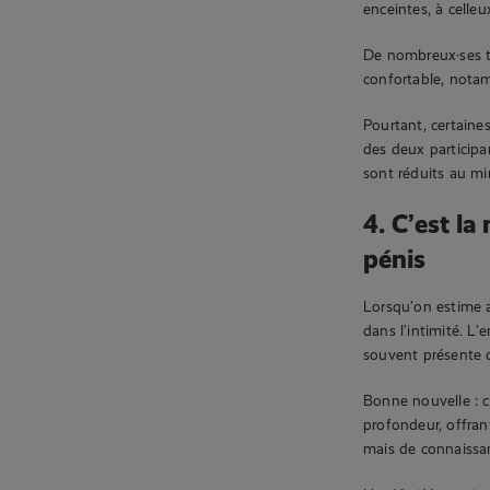
enceintes, à celle
De nombreux·ses t
confortable, nota
Pourtant, certaine
des deux participa
sont réduits au m
4. C’est l
pénis
Lorsqu’on estime a
dans l’intimité. L’
souvent présente 
Bonne nouvelle : c
profondeur, offrant
mais de connaissan