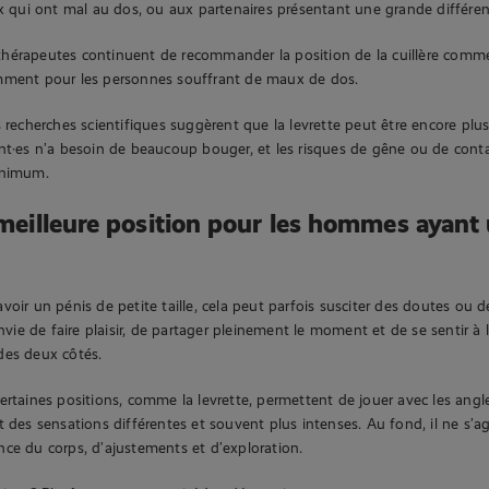
ux qui ont mal au dos, ou aux partenaires présentant une grande différen
hérapeutes continuent de recommander la position de la cuillère comm
mment pour les personnes souffrant de maux de dos.
s recherches scientifiques suggèrent que la levrette peut être encore plu
nt·es n’a besoin de beaucoup bouger, et les risques de gêne ou de conta
inimum.
a meilleure position pour les hommes ayant 
voir un pénis de petite taille, cela peut parfois susciter des doutes ou
envie de faire plaisir, de partager pleinement le moment et de se sentir à 
des deux côtés.
ertaines positions, comme la levrette, permettent de jouer avec les angle
 des sensations différentes et souvent plus intenses. Au fond, il ne s’agit
ce du corps, d’ajustements et d’exploration.