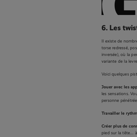
6. Les twis
Il existe de nombr
torse redressé, po
inversée), où la p
variante de la levre
Voici quelques pist
Jouer avec les ap
les sensations. Vou
personne pénétrée
Travailler le ryth
Créer plus de con
pied sur la tête… 