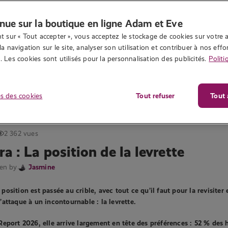
nue sur la boutique en ligne Adam et Eve
t sur « Tout accepter », vous acceptez le stockage de cookies sur votre a
la navigation sur le site, analyser son utilisation et contribuer à nos effor
 Les cookies sont utilisés pour la personnalisation des publicités.
Politi
s des cookies
Tout refuser
Tout 
2 362 vues
 : La position de la levrette
ten by
Jasmine
osition est passée au crible, avec tout ce qu’il faut pour la revisiter 
attaque à un incontournable : la levrette.
Report 2026, elle arrive largement en tête des préférences : 52 % de