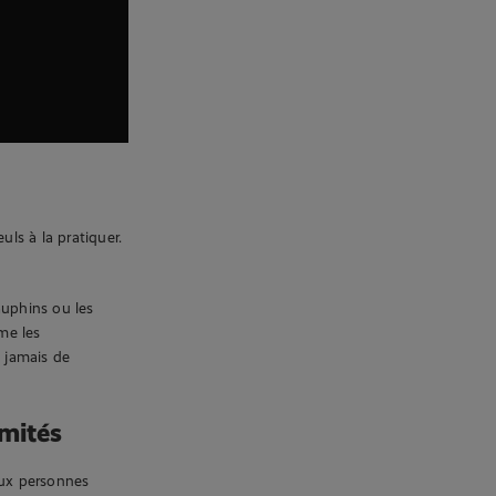
uls à la pratiquer.
auphins ou les
me les
 jamais de
imités
aux personnes