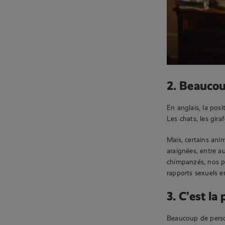
2. Beaucou
En anglais, la posi
Les chats, les gira
Mais, certains ani
araignées, entre a
chimpanzés, nos p
rapports sexuels e
3. C’est la
Beaucoup de person