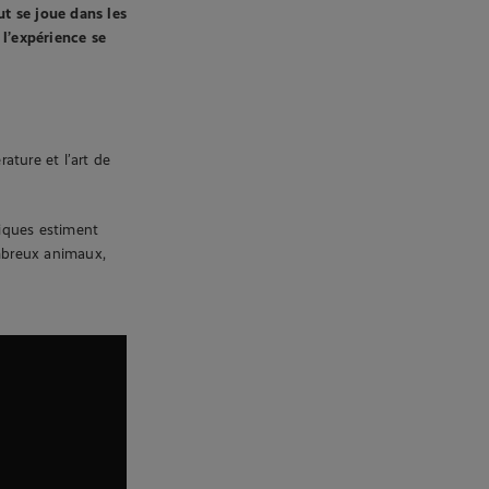
t se joue dans les
 l’expérience se
ature et l’art de
.
fiques estiment
ombreux animaux,