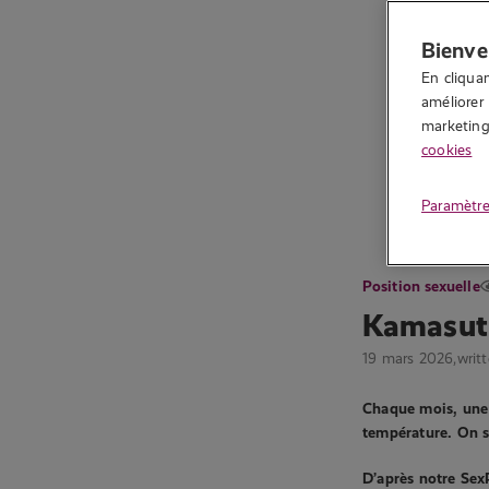
Bienve
En cliquan
améliorer 
marketing.
cookies
Paramètre
Position sexuelle
Kamasutra
19 mars 2026,
writ
Chaque mois, une p
température. On s’
D’après notre Sex