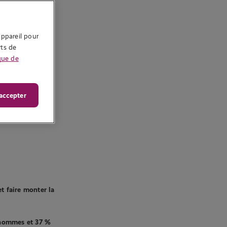
ppareil pour 
ts de 
que de
accepter
et faire monter la
s hommes et 37 %