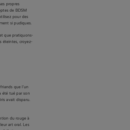
ses propres
deptes de BDSM
tilisez pour des
ement si pudiques.
 et que pratiquons-
s éteintes, croyez-
 friands que l’un
 a été tué par son
ris avait disparu.
ention du rouge à
eur art oral. Les