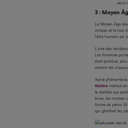
alors 
3 : Moyen Âg
Le Moyen Âge était
strictes et la non
l’être humain est 
L’une des tendance
Les hommes portai
était pointue, plus
obtenir les chaussu
Autre phénomène, l
théâtre
mettait en s
le derrière qui par
livres, les moines
forme de pénis. Et 
qui glorifiait les 