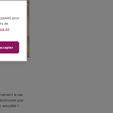
ppareil pour 
ts de 
que de
accepter
raiment le cas.
issionnaire que
 sexuelles !