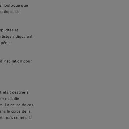
ssi loufoque que
trations, les
plicites et
tistes indiquaient
 pénis
d’inspiration pour
 était destiné à
ne « maladie
es. La cause de ces
ns le corps de la
nt, mais comme la