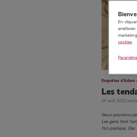
Bienve
En cliquan
améliorer 
marketing.
cookies
Paramètre
Enquêtes d'Adam 
Les tenda
24 avril 2022,
writt
Nous pourrions pen
Les gens font l’am
l’on pratique. Des