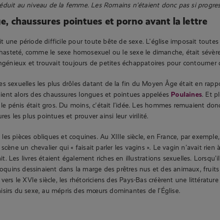
réduit au niveau de la femme. Les Romains n’étaient donc pas si progres
e, chaussures pointues et porno avant la lettre
 une période difficile pour toute bête de sexe. L’église imposait toutes 
-chasteté, comme le sexe homosexuel ou le sexe le dimanche, était sévè
ingénieux et trouvait toujours de petites échappatoires pour contourner c
s sexuelles les plus drôles datant de la fin du Moyen Âge était en rapp
ent alors des chaussures longues et pointues appelées
Poulaines
. Et p
 le pénis était gros. Du moins, c’était l’idée. Les hommes remuaient donc
res les plus pointues et prouver ainsi leur virilité.
es pièces obliques et coquines. Au XIIIe siècle, en France, par exemple
cène un chevalier qui « faisait parler les vagins ». Le vagin n’avait rien à
lait. Les livres étaient également riches en illustrations sexuelles. Lorsqu’i
 coquins dessinaient dans la marge des prêtres nus et des animaux, fruits
vers le XVIe siècle, les rhétoriciens des Pays-Bas créèrent une littératu
plaisirs du sexe, au mépris des mœurs dominantes de l’Église.