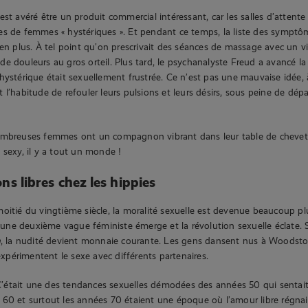
st avéré être un produit commercial intéressant, car les salles d’attente
s de femmes « hystériques ». Et pendant ce temps, la liste des symptôme
 en plus. À tel point qu’on prescrivait des séances de massage avec un 
e douleurs au gros orteil. Plus tard, le psychanalyste Freud a avancé la
hystérique était sexuellement frustrée. Ce n’est pas une mauvaise idée
 l’habitude de refouler leurs pulsions et leurs désirs, sous peine de dép
ombreuses femmes ont un compagnon vibrant dans leur table de chevet.
 sexy, il y a tout un monde !
ions libres chez les hippies
oitié du vingtième siècle, la moralité sexuelle est devenue beaucoup plus
e, une deuxième vague féministe émerge et la révolution sexuelle éclate. 
n
, la nudité devient monnaie courante. Les gens dansent nus à Woodsto
 expérimentent le sexe avec différents partenaires.
était une des tendances sexuelles démodées des années 50 qui sentait
60 et surtout les années 70 étaient une époque où l’amour libre régnait