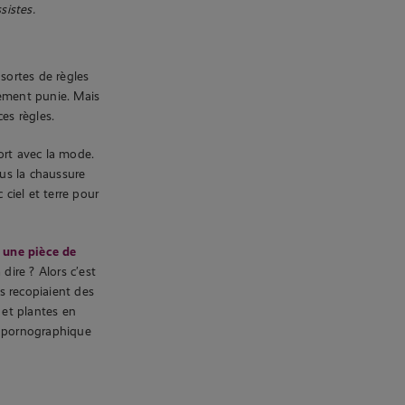
sistes.
sortes de règles
rement punie. Mais
es règles.
ort avec la mode.
lus la chaussure
 ciel et terre pour
,
une pièce de
 dire ? Alors c’est
ls recopiaient des
 et plantes en
re pornographique