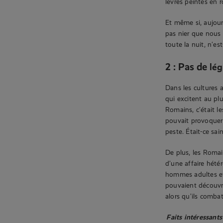
lèvres peintes en 
Et même si, aujou
pas nier que nous
toute la nuit, n’es
2 : Pas de
lé
Dans les cultures 
qui excitent au plu
Romains, c’était l
pouvait provoquer
peste. Était-ce sai
De plus, les Romai
d’une affaire hété
hommes adultes et 
pouvaient découvri
alors qu’ils comba
Faits intéressants