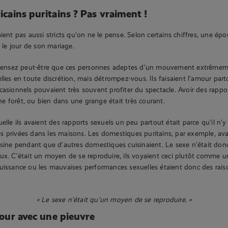
icains puritains ? Pas vraiment !
ient pas aussi stricts qu’on ne le pense. Selon certains chiffres, une épo
e le jour de son mariage.
s pensez peut-être que ces personnes adeptes d’un mouvement extrêmem
lles en toute discrétion, mais détrompez-vous. Ils faisaient l’amour parto
casionnels pouvaient très souvent profiter du spectacle. Avoir des rappo
 forêt, ou bien dans une grange était très courant.
elle ils avaient des rapports sexuels un peu partout était parce qu’il n’y
 privées dans les maisons. Les domestiques puritains, par exemple, ava
isine pendant que d’autres domestiques cuisinaient. Le sexe n’était do
ux. C’était un moyen de se reproduire, ils voyaient ceci plutôt comme u
uissance ou les mauvaises performances sexuelles étaient donc des rais
« Le sexe n’était qu’un moyen de se reproduire. »
mour avec une pieuvre