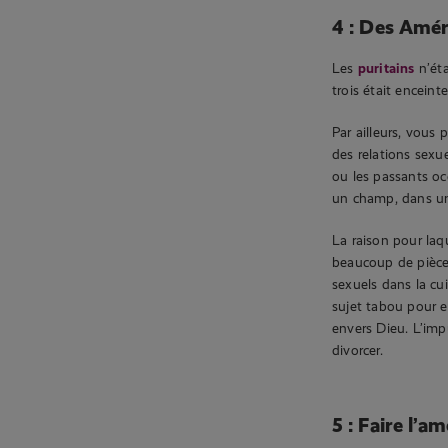
4 : Des Amér
Les
puritains
n’éta
trois était enceint
Par ailleurs, vou
des relations sexue
ou les passants oc
un champ, dans une
La raison pour laqu
beaucoup de pièces
sexuels dans la cu
sujet tabou pour e
envers Dieu. L’imp
divorcer.
5 : Faire l’a