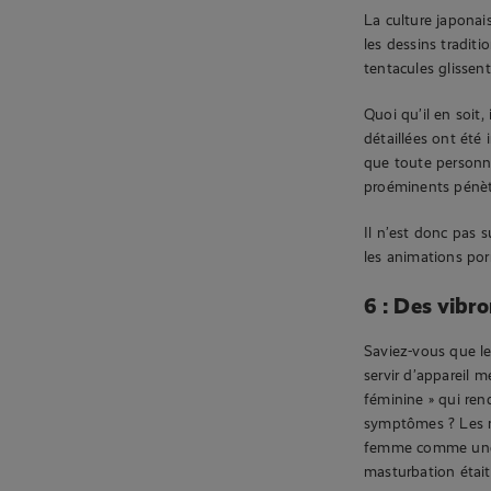
La culture japonai
les dessins tradit
tentacules glissent
Quoi qu’il en soit,
détaillées ont été
que toute personne
proéminents pénètr
Il n’est donc pas 
les animations por
6 : Des vibr
Saviez-vous que le
servir d’appareil m
féminine » qui ren
symptômes ? Les mé
femme comme une s
masturbation était