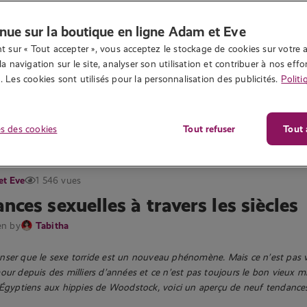
nue sur la boutique en ligne Adam et Eve
t sur « Tout accepter », vous acceptez le stockage de cookies sur votre a
la navigation sur le site, analyser son utilisation et contribuer à nos effor
 Les cookies sont utilisés pour la personnalisation des publicités.
Politi
s des cookies
Tout refuser
Tout 
et Eve
1 546 vues
nces sexuelles à travers les siècles
en by
Tabitha
ser que le sexe torride est un nouveau phénomène. Mais ce n’est pas v
our depuis des milliers d’années et ce n’est pas toujours le bon vieux m
 Égyptiens aux hippies de Woodstock, voici un aperçu de neuf tendances