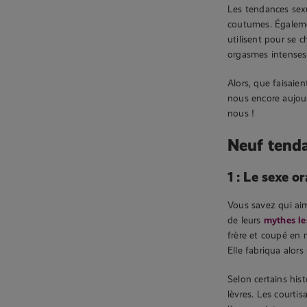
Les tendances sex
coutumes. Égaleme
utilisent pour se 
orgasmes intenses 
Alors, que faisaien
nous encore aujour
nous !
Neuf tenda
1 : Le sexe o
Vous savez qui aima
de leurs
mythes le
frère et coupé en m
Elle fabriqua alors 
Selon certains his
lèvres. Les courtis