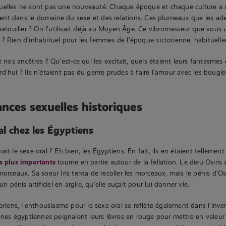
uelles ne sont pas une nouveauté. Chaque époque et chaque culture a 
nt dans le domaine du sexe et des relations. Ces plumeaux que les a
chatouiller ? On l’utilisait déjà au Moyen Âge. Ce vibromasseur que vous u
? Rien d’inhabituel pour les femmes de l’époque victorienne, habituell
t nos ancêtres ? Qu’est-ce qui les excitait, quels étaient leurs fantasmes
d’hui ? Ils n’étaient pas du genre prudes à faire l’amour avec les bougie
nces sexuelles historiques
ral chez les Égyptiens
it le sexe oral ? Eh bien, les Égyptiens. En fait, ils en étaient tellement
s plus importants
tourne en partie autour de la fellation. Le dieu Osiris
orceaux. Sa soeur Iris tenta de recoller les morceaux, mais le pénis d’Osi
un pénis artificiel en argile, qu’elle suçait pour lui donner vie.
toriens, l’enthousiasme pour le sexe oral se reflète également dans l’inv
anes égyptiennes peignaient leurs lèvres en rouge pour mettre en valeur l