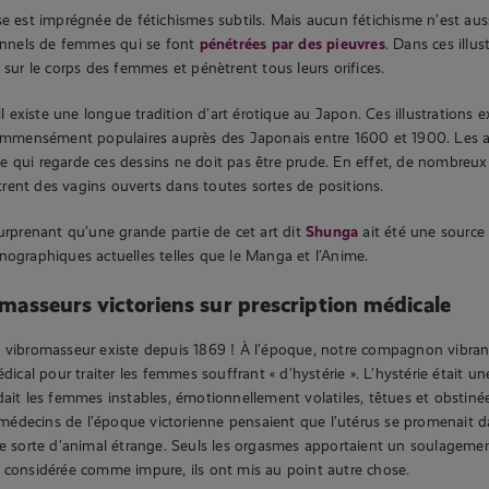
se est imprégnée de fétichismes subtils. Mais aucun fétichisme n’est au
ionnels de femmes qui se font
pénétrées par des pieuvres
. Dans ces illus
 sur le corps des femmes et pénètrent tous leurs orifices.
 il existe une longue tradition d’art érotique au Japon. Ces illustrations ex
 immensément populaires auprès des Japonais entre 1600 et 1900. Les ar
 qui regarde ces dessins ne doit pas être prude. En effet, de nombreux
ent des vagins ouverts dans toutes sortes de positions.
surprenant qu’une grande partie de cet art dit
Shunga
ait été une source 
nographiques actuelles telles que le Manga et l’Anime.
omasseurs victoriens sur prescription médicale
 vibromasseur existe depuis 1869 ! À l’époque, notre compagnon vibrant
édical pour traiter les femmes souffrant « d’hystérie ». L’hystérie était u
dait les femmes instables, émotionnellement volatiles, têtues et obstiné
decins de l’époque victorienne pensaient que l’utérus se promenait da
orte d’animal étrange. Seuls les orgasmes apportaient un soulageme
 considérée comme impure, ils ont mis au point autre chose.