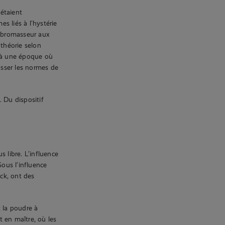
 étaient
s liés à l’hystérie
vibromasseur aux
 théorie selon
, à une époque où
asser les normes de
 Du dispositif
 libre. L’influence
Sous l’influence
ck, ont des
 la poudre à
 en maître, où les