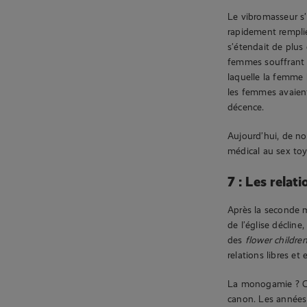
Le vibromasseur s’e
rapidement remplie
s’étendait de plus
femmes souffrant d
laquelle la femme 
les femmes avaient
décence.
Aujourd’hui, de n
médical au sex toy
7 : Les relat
Après la seconde m
de l’église déclin
des
flower childre
relations libres et
La monogamie ? C’
canon. Les années 