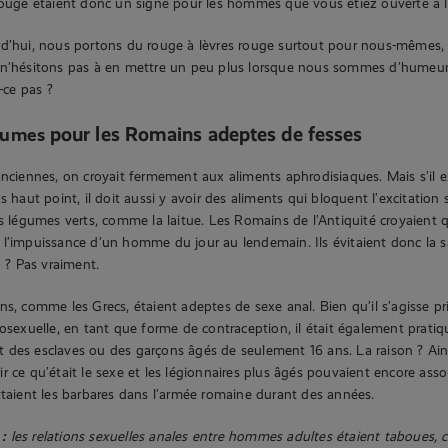
rouge étaient donc un signe pour les hommes que vous étiez ouverte à la
rd’hui, nous portons du rouge à lèvres rouge surtout pour nous-mêmes
 n’hésitons pas à en mettre un peu plus lorsque nous sommes d’humeur à
t-ce pas ?
pour les Romains adeptes de fesses
gumes
anciennes, on croyait fermement aux aliments aphrodisiaques. Mais s’il e
s haut point, il doit aussi y avoir des aliments qui bloquent l’excitation 
es légumes verts, comme la laitue. Les Romains de l’Antiquité croyaient q
 l’impuissance d’un homme du jour au lendemain. Ils évitaient donc la 
n ? Pas vraiment.
ns, comme les Grecs, étaient adeptes de sexe anal. Bien qu’il s’agisse p
rosexuelle, en tant que forme de contraception, il était également pratiq
des esclaves ou des garçons âgés de seulement 16 ans. La raison ? Ains
r ce qu’était le sexe et les légionnaires plus âgés pouvaient encore asso
ttaient les barbares dans l’armée romaine durant des années.
 :
les relations sexuelles anales entre hommes adultes étaient taboues, ca