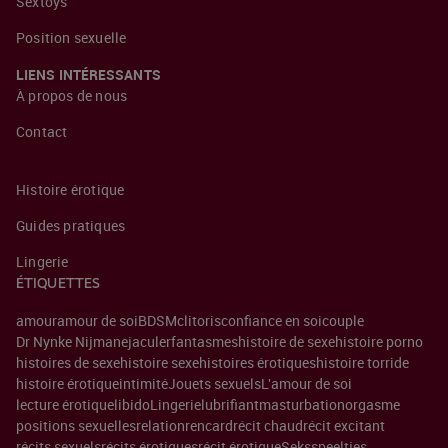
Sextoys
Position sexuelle
LIENS INTÉRESSANTS
À propos de nous
Contact
Histoire érotique
Guides pratiques
Lingerie
ÉTIQUETTES
amour
amour de soi
BDSM
clitoris
confiance en soi
couple
Dr Nynke Nijman
ejaculer
fantasmes
histoire de sexe
histoire porno
histoires de sexe
histoire sexe
histoires érotiques
histoire torride
histoire érotique
intimité
Jouets sexuels
L'amour de soi
lecture érotique
libido
Lingerie
lubrifiant
masturbation
orgasme
positions sexuelles
relation
rencard
récit chaud
récit excitant
récits sexuels
récits érotiques
récit érotique
Seksspeeltjes