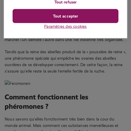
d’avertir d’un danger, de marquer un territoire et de rechercher de
Tout refuser
la nourriture.
Tout accepter
Par exemple, les fourmis laissent des traces qui aident leurs
Paramètres des cookies
congénères à emprunter le même chemin lorsqu’elles ont trouvé
une source de nourriture. C’est pourquoi vous les voyez toujours
marcher l’un derrière l’autre dans une file indienne très organisée.
Tandis que la reine des abeilles produit de la « poussière de reine »,
une phéromone spéciale qui empêche les ovaires des abeilles
ouvrières de se développer correctement. De cette façon, la reine
s’assure qu’elle reste la seule femelle fertile de la ruche.
Comment fonctionnent les
phéromones ?
Nous savons qu’elles fonctionnent très bien dans la cour du
monde animal. Mais comment ces substances merveilleuses et