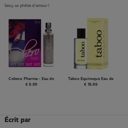
Sexy, ce philtre d’amour !
Cobeco Pharma - Eau de
Taboo Equivoque Eau de
toilette aux phéromones
Toilette Unisexe 50 ML
€
9.99
€
19.99
Pherofem - 15 ml
Écrit par