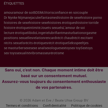
ÉTIQUETTES
amour
amour de soi
BDSM
clitoris
confiance en soi
couple
Dr Nynke Nijman
ejaculer
fantasmes
histoire de sexe
histoire porno
histoires de sexe
histoire sexe
histoires érotiques
histoire torride
histoire érotique
intimité
Jouets sexuels
L'amour de soi
lecture érotique
libido
Lingerie
lubrifiant
masturbation
orgasme
positions sexuelles
relation
rencard
récit chaud
récit excitant
récits sexuels
récits érotiques
récit érotique
Seksspeeltjes
se masturber
sexe
sexe anal
sexologue
sextoy
sex toy
Sextoys
sex toys
sexualité
vibromasseur
érotisme
Sans oui, c’est non. Chaque moment intime doit être
basé sur un consentement mutuel.
Assurez-vous toujours du consentement enthousiaste
de vos partenaires.
© 2026 Adam et Eve / Beate Uhse Group BV
Termes et conditions
Confidentialité
Politique de cookies