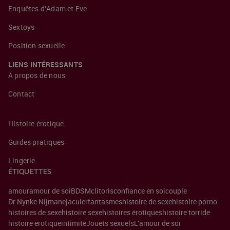
Enquêtes d’Adam et Eve
Sextoys
Position sexuelle
LIENS INTÉRESSANTS
À propos de nous
Contact
Histoire érotique
Guides pratiques
Lingerie
ÉTIQUETTES
amour
amour de soi
BDSM
clitoris
confiance en soi
couple
Dr Nynke Nijman
ejaculer
fantasmes
histoire de sexe
histoire porno
histoires de sexe
histoire sexe
histoires érotiques
histoire torride
histoire érotique
intimité
Jouets sexuels
L'amour de soi