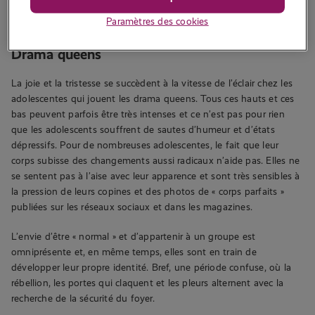
sensations fortes sont plus susceptibles d’avoir des problèmes
Paramètres des cookies
avec l’alcool, la drogue ou les rapports sexuels non protégés.
Drama queens
La joie et la tristesse se succèdent à la vitesse de l’éclair chez les
adolescentes qui jouent les drama queens. Tous ces hauts et ces
bas peuvent parfois être très intenses et ce n’est pas pour rien
que les adolescents souffrent de sautes d’humeur et d’états
dépressifs. Pour de nombreuses adolescentes, le fait que leur
corps subisse des changements aussi radicaux n’aide pas. Elles ne
se sentent pas à l’aise avec leur apparence et sont très sensibles à
la pression de leurs copines et des photos de « corps parfaits »
publiées sur les réseaux sociaux et dans les magazines.
L’envie d’être « normal » et d’appartenir à un groupe est
omniprésente et, en même temps, elles sont en train de
développer leur propre identité. Bref, une période confuse, où la
rébellion, les portes qui claquent et les pleurs alternent avec la
recherche de la sécurité du foyer.