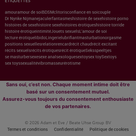
ÉTIQUETTES
amour
amour de soi
BDSM
clitoris
confiance en soi
couple
Dr Nynke Nijman
ejaculer
fantasmes
histoire de sexe
histoire porno
histoires de sexe
histoire sexe
histoires érotiques
histoire torride
histoire érotique
intimité
Jouets sexuels
L'amour de soi
lecture érotique
libido
Lingerie
lubrifiant
masturbation
orgasme
positions sexuelles
relation
rencard
récit chaud
récit excitant
récits sexuels
récits érotiques
récit érotique
Seksspeeltjes
se masturber
sexe
sexe anal
sexologue
sextoy
sex toy
Sextoys
sex toys
sexualité
vibromasseur
érotisme
Sans oui, c’est non. Chaque moment intime doit être
basé sur un consentement mutuel.
Assurez-vous toujours du consentement enthousiaste
de vos partenaires.
© 2026 Adam et Eve / Beate Uhse Group BV
Termes et conditions
Confidentialité
Politique de cookies