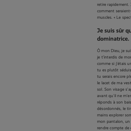
retire rapidement. 
comment seraient-i
muscles. « Le spect
Je suis sûr q
dominatrice.
Ô mon Dieu, je sui
je t’interdis de m
comme si j’étais un
tu es plutôt séduis
tu serais encore pl
le lacet de ma vest
sol. Son visage s’
avant qu’il ne m’em
réponds à son bai
désordonnés, le tir
mains explorer so
mon pantalon, un
rendre compte de c