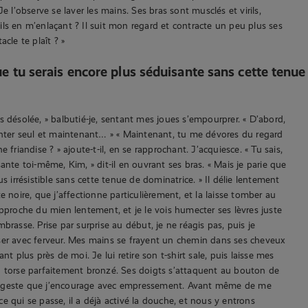
Je l’observe se laver les mains. Ses bras sont musclés et virils,
ls en m’enlaçant ? Il suit mon regard et contracte un peu plus ses
acle te plaît ? »
ue tu serais encore plus séduisante sans cette tenue
s désolée, » balbutié-je, sentant mes joues s’empourprer. « D’abord,
onter seul et maintenant… » « Maintenant, tu me dévores du regard
e friandise ? » ajoute-t-il, en se rapprochant. J’acquiesce. « Tu sais,
ante toi-même, Kim, » dit-il en ouvrant ses bras. « Mais je parie que
us irrésistible sans cette tenue de dominatrice. » Il délie lentement
e noire, que j’affectionne particulièrement, et la laisse tomber au
approche du mien lentement, et je le vois humecter ses lèvres juste
brasse. Prise par surprise au début, je ne réagis pas, puis je
ser avec ferveur. Mes mains se frayent un chemin dans ses cheveux
ant plus près de moi. Je lui retire son t-shirt sale, puis laisse mes
n torse parfaitement bronzé. Ses doigts s’attaquent au bouton de
 geste que j’encourage avec empressement. Avant même de me
e qui se passe, il a déjà activé la douche, et nous y entrons