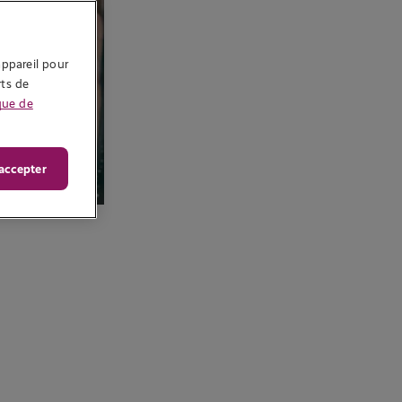
ppareil pour 
ts de 
que de
accepter