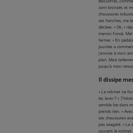
ébouriffés, comme s
sont bronzés et mu
chaussures robuste
ses hanches, me lais
déclare. « Ok, » r
marron foncé. Mal 
fermer. » En péda
journée a commencé
j’envoie à mon ami
plan. Mais telleme
jusqu’à mon retour
Il dissipe me
« Le robinet ne fon
les laver ? » J’hési
semble lire dans m
prends rien. » Ave
ses chaussures ava
pas exagéré. » La 
ouvrant le robinet