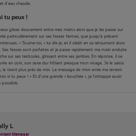
et d’eau chaude.
i tu peux !
eux glisse doucement entre mes mains alors que je les passe sur
rde particulièrement sur ses fesses fermes, que jusqu’à présent
trevues. « Tourne-toi, » lui dis-je, et il obéit en se retournant alors
. Ses fesses sont parfaites et je passe rapidement ma main enduite
e sur ses testicules, glissant entre ses jambes. En réponse, il se
rire en coin, son sexe dur frôlant presque mon visage. Je le saisis
s, le tirant plus près de moi. Le message de mon amie me revient
moi si tu peux ! » Et d’une grande « bouchée », je l’attrappe aussi
possible.
ally L
ntent Manager