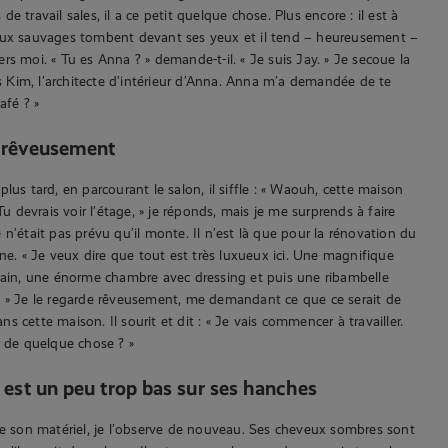
e travail sales, il a ce petit quelque chose. Plus encore : il est à
eux sauvages tombent devant ses yeux et il tend – heureusement –
rs moi. « Tu es Anna ? » demande-t-il. « Je suis Jay. » Je secoue la
uis Kim, l’architecte d’intérieur d’Anna. Anna m’a demandée de te
afé ? »
e rêveusement
lus tard, en parcourant le salon, il siffle : « Waouh, cette maison
 Tu devrais voir l’étage, » je réponds, mais je me surprends à faire
 n’était pas prévu qu’il monte. Il n’est là que pour la rénovation du
ine. « Je veux dire que tout est très luxueux ici. Une magnifique
bain, une énorme chambre avec dressing et puis une ribambelle
. » Je le regarde rêveusement, me demandant ce que ce serait de
 cette maison. Il sourit et dit : « Je vais commencer à travailler.
r de quelque chose ? »
 est un peu trop bas sur ses hanches
ge son matériel, je l’observe de nouveau. Ses cheveux sombres sont