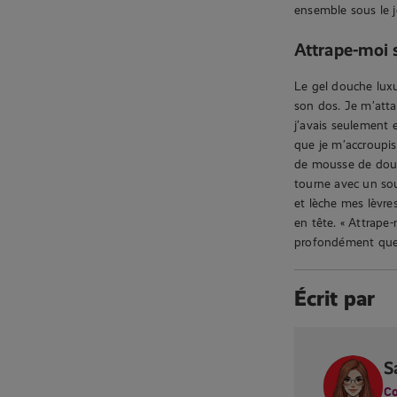
ensemble sous le j
Attrape-moi s
Le gel douche luxu
son dos. Je m’atta
j’avais seulement en
que je m’accroupis
de mousse de douch
tourne avec un sou
et lèche mes lèvre
en tête. « Attrape-
profondément que 
Écrit par
S
Co