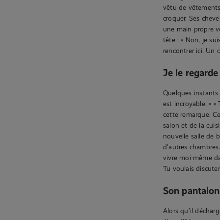
vêtu de vêtements d
croquer. Ses chev
une main propre ve
tête : « Non, je s
rencontrer ici. Un c
Je le regard
Quelques instants p
est incroyable. » «
cette remarque. Ce
salon et de la cuis
nouvelle salle de 
d’autres chambres
vivre moi-même dans
Tu voulais discute
Son pantalon
Alors qu’il déchar