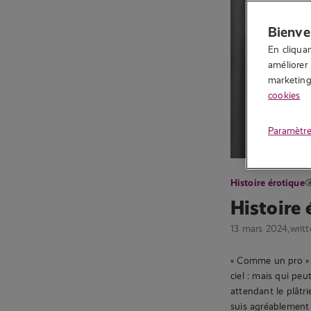
Bienve
En cliquan
améliorer 
marketing.
cookies
Paramètre
Histoire érotique
Histoire 
13 mars 2024,
writ
« Comme un pro » e
ciel : mais qui peu
attendant le plâtri
suis agréablement s