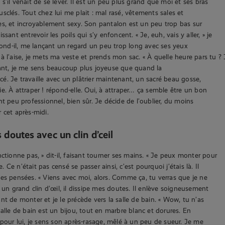
’il venait de se lever. Il est un peu plus grand que moi et ses bras
sclés. Tout chez lui me plait : mal rasé, vêtements sales et
s, et incroyablement sexy. Son pantalon est un peu trop bas sur
sant entrevoir les poils qui s’y enfoncent. « Je, euh, vais y aller, » je
épond-il, me lançant un regard un peu trop long avec ses yeux
à l’aise, je mets ma veste et prends mon sac. « À quelle heure pars tu ? 
lant, je me sens beaucoup plus joyeuse que quand la
. Je travaille avec un plâtrier maintenant, un sacré beau gosse,
e. À attraper ! répond-elle. Oui, à attraper… ça semble être un bon
nt peu professionnel, bien sûr. Je décide de l’oublier, du moins
 cet après-midi.
s doutes avec un clin d’ceil
ctionne pas, » dit-il, faisant tourner ses mains. « Je peux monter pour
te. Ce n’était pas censé se passer ainsi, c’est pourquoi j’étais là. Il
es pensées. « Viens avec moi, alors. Comme ça, tu verras que je ne
c un grand clin d’œil, il dissipe mes doutes. Il enlève soigneusement
nt de monter et je le précède vers la salle de bain. « Wow, tu n’as
salle de bain est un bijou, tout en marbre blanc et dorures. En
 pour lui, je sens son après-rasage, mêlé à un peu de sueur. Je me