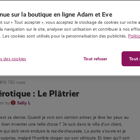
nue sur la boutique en ligne Adam et Eve
t sur « Tout accepter », vous acceptez le stockage de cookies sur votre a
la navigation sur le site, analyser son utilisation et contribuer à nos effor
 Les cookies sont utilisés pour la personnalisation des publicités.
Politi
s des cookies
Tout refuser
Tout 
10 782 vues
érotique : Le Plâtrier
ten by
Sally L
st sa devise. Quand je vois son camion arriver, je lève les yeux au
t bien inventer une telle chose ? Je suis dans la villa d’un client,
er qui doit venir enduire le rez-de-chaussée. La porte s’ouvre et je
urprise, malgré l’horrible slogan sur son véhicule. Et bien qu’il soit