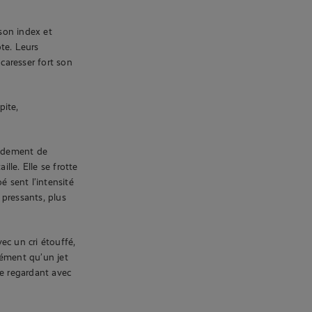
 son index et
te. Leurs
caresser fort son
pite,
pidement de
lle. Elle se frotte
é sent l’intensité
pressants, plus
ec un cri étouffé,
nsément qu’un jet
 se regardant avec