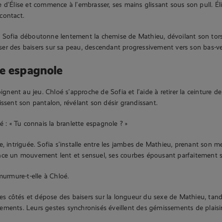
 d’Élise et commence à l’embrasser, ses mains glissant sous son pull. Éli
contact.
 Sofia déboutonne lentement la chemise de Mathieu, dévoilant son torse
er des baisers sur sa peau, descendant progressivement vers son bas-ve
e espagnole
oignent au jeu. Chloé s’approche de Sofia et l’aide à retirer la ceinture d
issent son pantalon, révélant son désir grandissant.
é : « Tu connais la branlette espagnole ? »
e, intriguée. Sofia s’installe entre les jambes de Mathieu, prenant son 
nce un mouvement lent et sensuel, ses courbes épousant parfaitement s
murmure-t-elle à Chloé.
 ses côtés et dépose des baisers sur la longueur du sexe de Mathieu, tan
ments. Leurs gestes synchronisés éveillent des gémissements de plaisir 