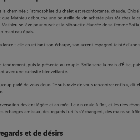
s la cheminée ; l’atmosphère du chalet est réconfortante, chaude. Chloé e
 que Mathieu débouche une bouteille de vin achetée plus tôt chez le cav
. Mathieu se lève pour ouvrir et la silhouette élancée de sa femme Sofia 
un manteau épais.
» lance-t-elle en retirant son écharpe, son accent espagnol teinté d’une 
 tendrement, puis la présente au couple. Sofia serre la main d’Élise, puis
nt avec une curiosité bienveillante.
coup parlé de vous deux. Je suis ravie de vous rencontrer enfin », dit-el
e.
ersation devient légère et animée. Le vin coule à flot, et les rires réso
les échanges amicaux, des regards furtifs s’échangent, des mains se frôl
regards et de désirs