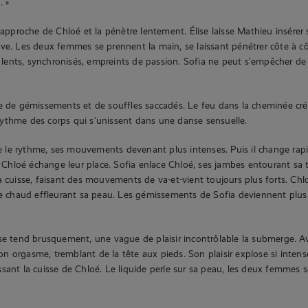
. »
s’approche de Chloé et la pénètre lentement. Élise laisse Mathieu insérer
ve. Les deux femmes se prennent la main, se laissant pénétrer côte à cô
nts, synchronisés, empreints de passion. Sofia ne peut s’empêcher de 
e de gémissements et de souffles saccadés. Le feu dans la cheminée cré
ythme des corps qui s’unissent dans une danse sensuelle.
le rythme, ses mouvements devenant plus intenses. Puis il change ra
t Chloé échange leur place. Sofia enlace Chloé, ses jambes entourant sa tai
a cuisse, faisant des mouvements de va-et-vient toujours plus forts. Chlo
le chaud effleurant sa peau. Les gémissements de Sofia deviennent plus 
se tend brusquement, une vague de plaisir incontrôlable la submerge. Av
 son orgasme, tremblant de la tête aux pieds. Son plaisir explose si inte
boussant la cuisse de Chloé. Le liquide perle sur sa peau, les deux femmes