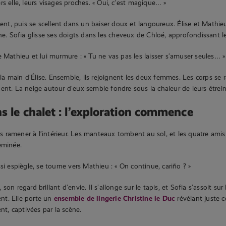
s elle, leurs visages proches. « Oui, c’est magique… »
lent, puis se scellent dans un baiser doux et langoureux. Élise et Mathie
ne. Sofia glisse ses doigts dans les cheveux de Chloé, approfondissant le
e Mathieu et lui murmure : « Tu ne vas pas les laisser s’amuser seules… »
e la main d’Élise. Ensemble, ils rejoignent les deux femmes. Les corps se 
ent. La neige autour d’eux semble fondre sous la chaleur de leurs étrein
s le chalet : l’exploration commence
les ramener à l’intérieur. Les manteaux tombent au sol, et les quatre amis s
eminée.
si espiègle, se tourne vers Mathieu : « On continue, cariño ? »
son regard brillant d’envie. Il s’allonge sur le tapis, et Sofia s’assoit sur
t. Elle porte un
ensemble de lingerie Christine le Duc
révélant juste c
ent, captivées par la scène.