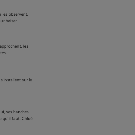
u les observent,
ur baiser.
rapprochent, les
tes.
’installent sur le
 lui, ses hanches
e qu’il faut. Chloé