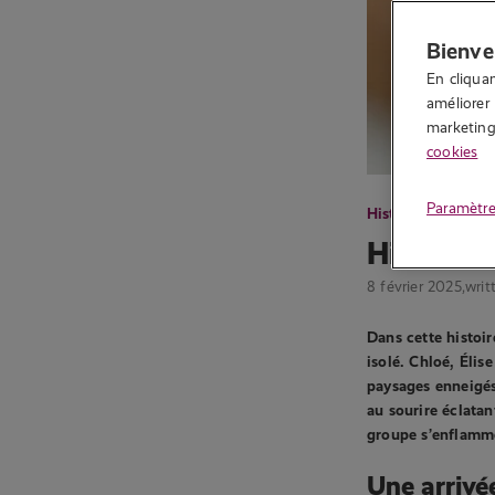
Bienve
En cliquan
améliorer 
marketing.
cookies
Paramètre
Histoire érotique
Histoire 
8 février 2025,
writ
Dans cette histoir
isolé. Chloé, Élis
paysages enneigés
au sourire éclatan
groupe s’enflamm
Une arrivé