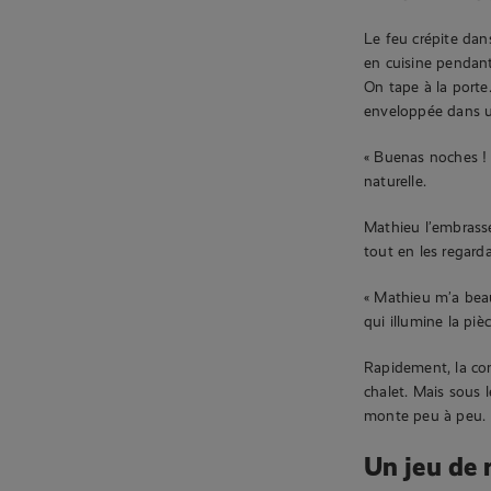
Le feu crépite dan
en cuisine pendant
On tape à la porte
enveloppée dans 
« Buenas noches ! 
naturelle.
Mathieu l’embrasse
tout en les regarda
« Mathieu m’a beau
qui illumine la pièc
Rapidement, la conv
chalet. Mais sous 
monte peu à peu.
Un jeu de 