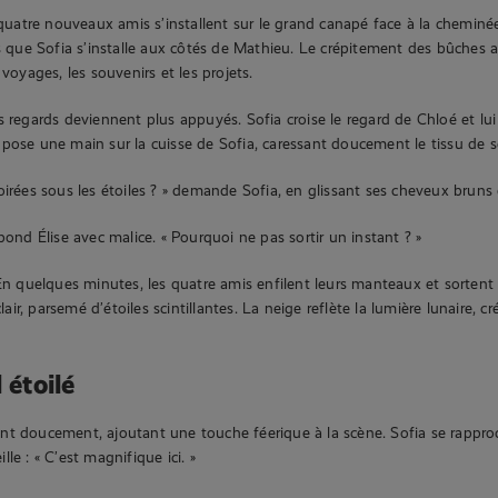
 quatre nouveaux amis s’installent sur le grand canapé face à la cheminée
is que Sofia s’installe aux côtés de Mathieu. Le crépitement des bûches
 voyages, les souvenirs et les projets.
s regards deviennent plus appuyés. Sofia croise le regard de Chloé et lui
pose une main sur la cuisse de Sofia, caressant doucement le tissu de 
irées sous les étoiles ? » demande Sofia, en glissant ses cheveux bruns d
pond Élise avec malice. « Pourquoi ne pas sortir un instant ? »
 En quelques minutes, les quatre amis enfilent leurs manteaux et sortent 
 clair, parsemé d’étoiles scintillantes. La neige reflète la lumière lunaire,
 étoilé
nt doucement, ajoutant une touche féerique à la scène. Sofia se rappro
le : « C’est magnifique ici. »