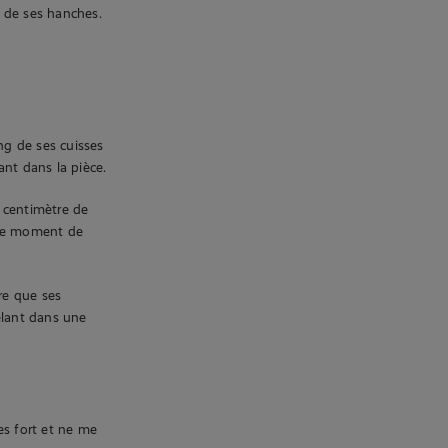
g de ses hanches.
ong de ses cuisses
nt dans la pièce.
 centimètre de
t ce moment de
re que ses
êlant dans une
es fort et ne me