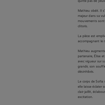
quitte pas de yeux
Mathieu obéit. Il 
majeur dans sa vul
mouvements sont le
clitoris.
La pièce est empli
accompagnant le r
Mathieu augmente 
partenaire, Élise e
avec vigueur sur s
grandir, son souff
désinhibés.
Le corps de Sofia 
elle laisse éclater
clair jaillit, écla
excitation.