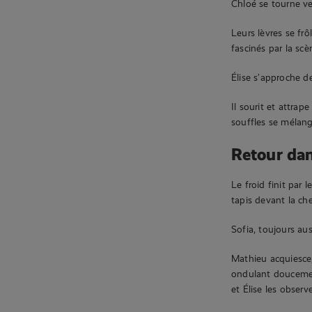
Chloé se tourne ver
Leurs lèvres se frô
fascinés par la scè
Élise s’approche d
Il sourit et attrap
souffles se mélang
Retour dan
Le froid finit par 
tapis devant la ch
Sofia, toujours aus
Mathieu acquiesce, 
ondulant doucemen
et Élise les observ