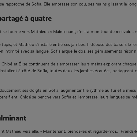
e, se rapproche de Sofia. Elle embrasse son cou, ses mains glissant le lon
partagé à quatre
et se tourne vers Mathieu : « Maintenant, c’est à mon tour de recevoir… »
le tapis, et Mathieu s’installe entre ses jambes. Il dépose des baisers le l
on intimité avec sa langue. Sofia arque le dos, ses gémissements résonna
Chloé et Élise continuent de s’embrasser, leurs mains explorant chaque
 s’installent à côté de Sofia, toutes deux les jambes écartées, partagean
 doucement ses doigts en Sofia, augmentant le rythme au fur et à mesu
ensifient. Chloé se penche vers Sofia et l’embrasse, leurs langues se m
ulminant
nt Mathieu vers elle. « Maintenant, prends-les et regarde-moi… Prends-l