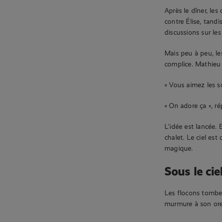
Après le dîner, les
contre Élise, tand
discussions sur les
Mais peu à peu, le
complice. Mathieu 
« Vous aimez les so
« On adore ça », ré
L’idée est lancée.
chalet. Le ciel est
magique.
Sous le ciel
Les flocons tombe
murmure à son oreil