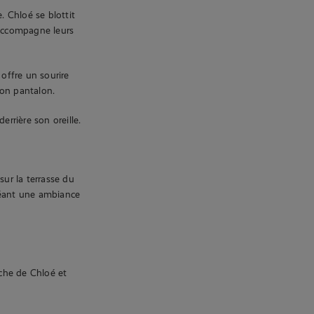
. Chloé se blottit
 accompagne leurs
 offre un sourire
son pantalon.
errière son oreille.
sur la terrasse du
 créant une ambiance
che de Chloé et