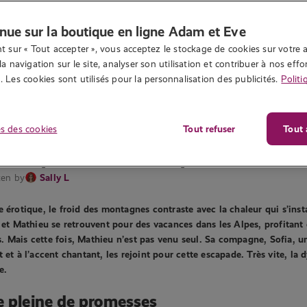
nue sur la boutique en ligne Adam et Eve
t sur « Tout accepter », vous acceptez le stockage de cookies sur votre a
la navigation sur le site, analyser son utilisation et contribuer à nos effor
 Les cookies sont utilisés pour la personnalisation des publicités.
Politi
s des cookies
Tout refuser
Tout 
7 158 vues
érotique : une nuit à quatre sous les
ten by
Sally L
e érotique, le froid des montagnes contraste avec la chaleur qui s’inst
e et Mathieu se retrouvent pour des vacances dans les Alpes, profitant d
. Mais cette fois, Mathieu n’est pas venu seul. Sa compagne, Sofia, u
t et à l’accent chantant, les rejoint pour cette escapade. Très vite, l
e.
e pleine de promesses