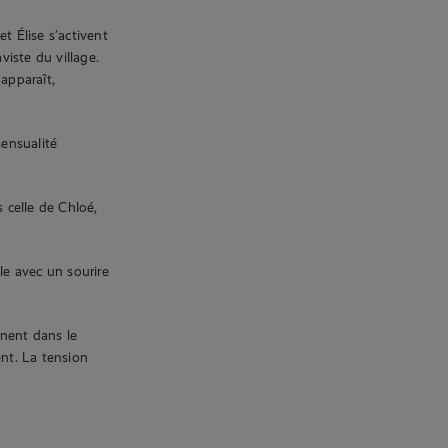
t Élise s’activent
iste du village.
apparaît,
sensualité
 celle de Chloé,
le avec un sourire
nnent dans le
ent. La tension