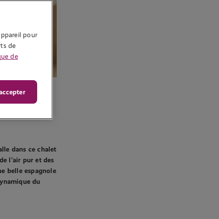
ppareil pour 
ts de 
que de
accepter
 étoiles
alle dans ce chalet
e l’air pur et des
ne belle espagnole
a dynamique du