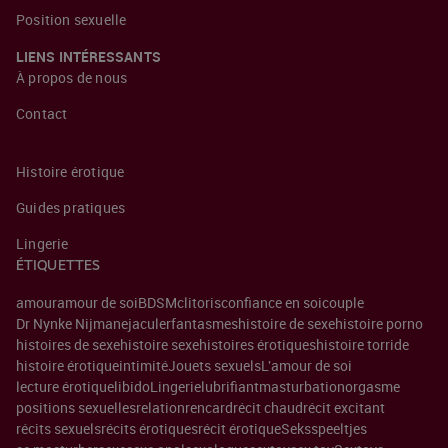
Position sexuelle
LIENS INTÉRESSANTS
À propos de nous
Contact
Histoire érotique
Guides pratiques
Lingerie
ÉTIQUETTES
amour
amour de soi
BDSM
clitoris
confiance en soi
couple
Dr Nynke Nijman
ejaculer
fantasmes
histoire de sexe
histoire porno
histoires de sexe
histoire sexe
histoires érotiques
histoire torride
histoire érotique
intimité
Jouets sexuels
L'amour de soi
lecture érotique
libido
Lingerie
lubrifiant
masturbation
orgasme
positions sexuelles
relation
rencard
récit chaud
récit excitant
récits sexuels
récits érotiques
récit érotique
Seksspeeltjes