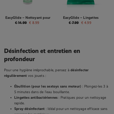
EasyGlide – Nettoyant pour
EasyGlide – Lingettes
jouets sans alcool – 150 ml
fraicheur nettoyantes – 25
€
14.99
€
8.99
€
7.99
€
4.99
lingettes
Désinfection et entretien en
profondeur
Pour une hygiène irréprochable, pensez à
désinfecter
régulièrement
vos jouets :
Ébullition (pour les sextoys sans moteur)
: Plongez-les 3 à
5 minutes dans de l’eau bouillante.
Lingettes antibactériennes
: Pratiques pour un nettoyage
rapide.
Spray désinfectant
: Idéal pour un nettoyage efficace sans