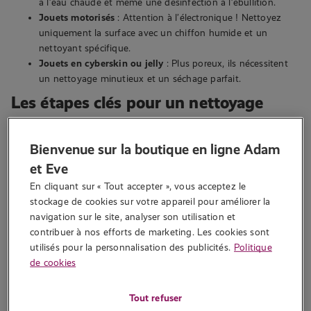
à l’eau chaude et même une désinfection à l’ébullition.
Jouets motorisés
: Attention à l’électronique ! Nettoyez
uniquement la surface avec un chiffon humide et un
nettoyant spécifique.
Jouets en cyberskin ou jelly
: Plus poreux, ils nécessitent
un nettoyage minutieux et un séchage parfait.
Les étapes clés pour un nettoyage
efficace
Bienvenue sur la boutique en ligne Adam
Peu importe le matériau, voici
les bons gestes à adopter
:
et Eve
Rincez immédiatement après usage
pour éviter que les
En cliquant sur « Tout accepter », vous acceptez le 
fluides ne sèchent.
stockage de cookies sur votre appareil pour améliorer la 
Utilisez un savon doux
ou un
nettoyant pour sextoys
afin
navigation sur le site, analyser son utilisation et 
d’éliminer bactéries et résidus.
contribuer à nos efforts de marketing. Les cookies sont 
Rincez abondamment
à l’eau claire.
utilisés pour la personnalisation des publicités.
Politique
Séchez avec un chiffon propre et laissez à l’air libre
avant
de cookies
de ranger.
Tout refuser