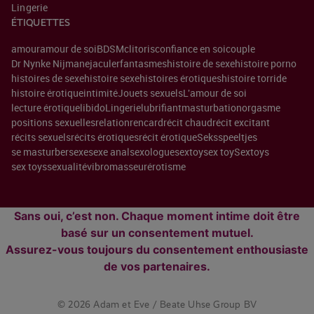
Lingerie
ÉTIQUETTES
amour
amour de soi
BDSM
clitoris
confiance en soi
couple
Dr Nynke Nijman
ejaculer
fantasmes
histoire de sexe
histoire porno
histoires de sexe
histoire sexe
histoires érotiques
histoire torride
histoire érotique
intimité
Jouets sexuels
L'amour de soi
lecture érotique
libido
Lingerie
lubrifiant
masturbation
orgasme
positions sexuelles
relation
rencard
récit chaud
récit excitant
récits sexuels
récits érotiques
récit érotique
Seksspeeltjes
se masturber
sexe
sexe anal
sexologue
sextoy
sex toy
Sextoys
sex toys
sexualité
vibromasseur
érotisme
Sans oui, c’est non. Chaque moment intime doit être
basé sur un consentement mutuel.
Assurez-vous toujours du consentement enthousiaste
de vos partenaires.
© 2026 Adam et Eve / Beate Uhse Group BV