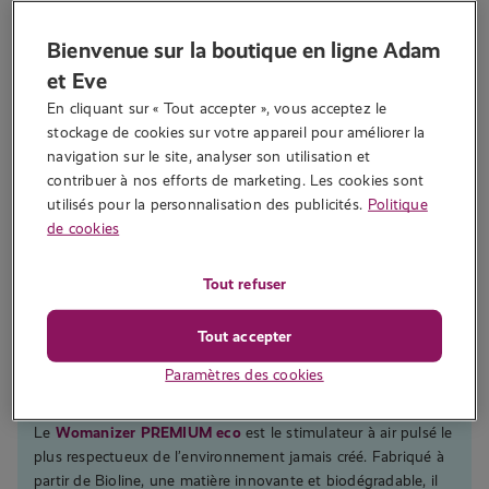
Bienvenue sur la boutique en ligne Adam
et Eve
En cliquant sur « Tout accepter », vous acceptez le 
stockage de cookies sur votre appareil pour améliorer la 
navigation sur le site, analyser son utilisation et 
contribuer à nos efforts de marketing. Les cookies sont 
Womanizer Premium Eco - Stimulateur clitoridien à air
utilisés pour la personnalisation des publicités.
Politique
pulsé - Rose
€
139.00
€
88.99
de cookies
Modèle écoresponsable
Tout refuser
Matière innovante Biolene
Entièrement recyclable
Tout accepter
Smart silence
Technologie à air pulsé
Paramètres des cookies
12 réglages d’intensité
Le
Womanizer PREMIUM eco
est le stimulateur à air pulsé le
plus respectueux de l’environnement jamais créé. Fabriqué à
partir de Bioline, une matière innovante et biodégradable, il