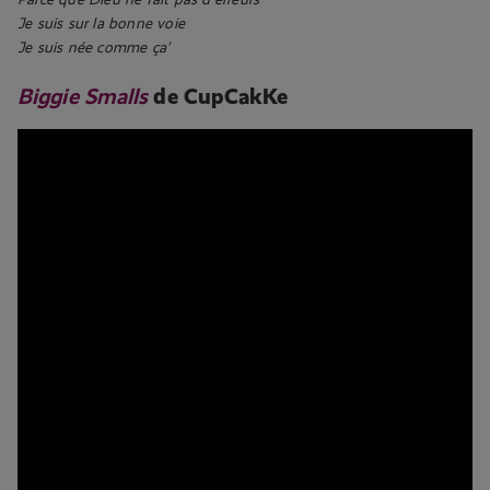
Je suis sur la bonne voie
Je suis née comme ça’
Biggie Smalls
de CupCakKe