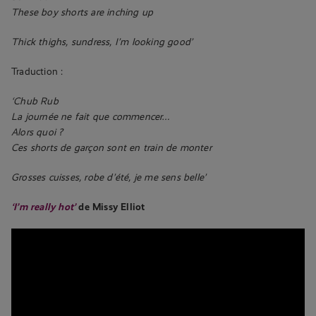
These boy shorts are inching up
Thick thighs, sundress, I’m looking good’
Traduction :
‘Chub Rub
La journée ne fait que commencer…
Alors quoi ?
Ces shorts de garçon sont en train de monter
Grosses cuisses, robe d’été, je me sens belle’
‘I’m really hot’
de Missy Elliot