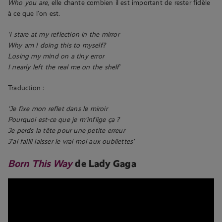
Who you are
, elle chante combien il est important de rester fidèle
à ce que l’on est.
‘I stare at my reflection in the mirror
Why am I doing this to myself?
Losing my mind on a tiny error
I nearly left the real me on the shelf
’
Traduction :
‘Je fixe mon reflet dans le miroir
Pourquoi est-ce que je m’inflige ça ?
Je perds la tête pour une petite erreur
J’ai failli laisser le vrai moi aux oubliettes’
Born This Way
de Lady Gaga