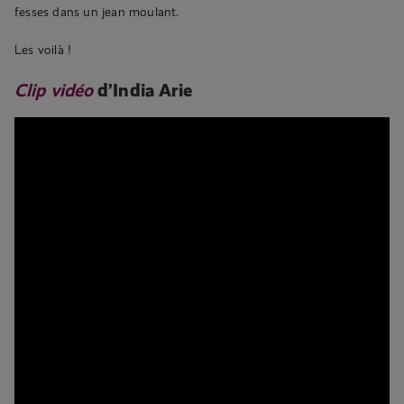
fesses dans un jean moulant.
Les voilà !
Clip vidéo
d’India Arie