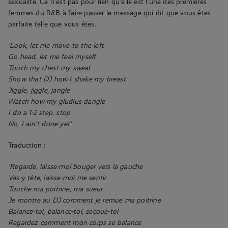
sexualité. Ce n’est pas pour rien qu’elle est l’une des premières
femmes du R&B à faire passer le message qui dit que vous êtes
parfaite telle que vous êtes.
‘Look, let me move to the left
Go head, let me feel myself
Touch my chest my sweat
Show that DJ how I shake my breast
Jiggle, jiggle, jangle
Watch how my gludius dangle
I do a 1-2 step, stop
No, I ain’t done yet’
Traduction :
‘Regarde, laisse-moi bouger vers la gauche
Vas-y tête, laisse-moi me sentir
Touche ma poitrine, ma sueur
Je montre au DJ comment je remue ma poitrine
Balance-toi, balance-toi, secoue-toi
Regardez comment mon corps se balance