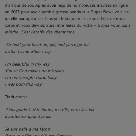
d’amour de soi. Après avoir reçu de nombreuses insultes en ligne
en 2017 pour avoir semblé grosse pendant le Super Bowl, voici ce
qu’elle partage à ses fans sur Instagram : « Je suis fière de mon
corps et vous devriez aussi être fières du vôtre ».
Soyez vous, sans
relâche. C’est l’étoffe des champions.
‘So hold your head up, girl, and you’ll go far
Listen to me when I say
I’m beautiful in my way
‘Cause God makes no mistakes
I’m on the right track, baby
I was born this way’
Traduction :
‘Alors garde la tête haute, ma fille, et tu iras loin
Écoute-moi quand je dis
Je suis belle à ma façon
Parce que Dieu ne fait pas d’erreurs