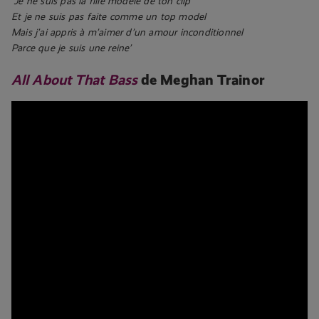
‘Je ne suis pas la fille modèle de ton clip
Et je ne suis pas faite comme un top model
Mais j’ai appris à m’aimer d’un amour inconditionnel
Parce que je suis une reine’
All About That Bass
de Meghan Trainor